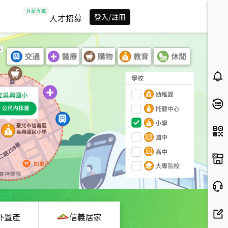
人才招募
登入/註冊
外置產
信義居家