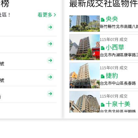
行榜
最新成交社區物件
115
年
07
月 成交
央央
社區！
看更多
新竹縣竹北市高鐵八
115
年
07
月 成交
小西華
台北市內湖區康寧路
115
年
07
月 成交
號
捷豹
台北市中山區長春路
號
115
年
07
月 成交
十泉十美
街
台北市北投區光明路
115
年
07
月 成交
四維天廈
新竹市新竹市四維路