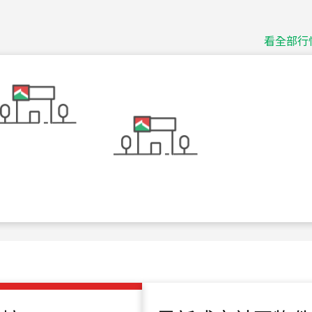
捷豹
台北市中山區長春路
看全部行
115
年
07
月 成交
十泉十美
台北市北投區光明路
115
年
07
月 成交
四維天廈
新竹市新竹市四維路
115
年
07
月 成交
菁英典藏
新竹市新竹市慈祥路
115
年
07
月 成交
長隄
新北市永和區環河西