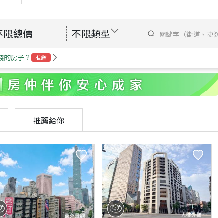
不限總價
不限類型
錢的房子？
推薦
推薦給你