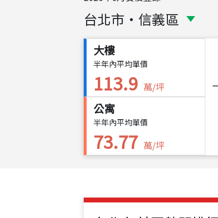
台北市
・
信義區
大樓
半年內平均單價
113.9
萬/坪
公寓
半年內平均單價
73.77
萬/坪