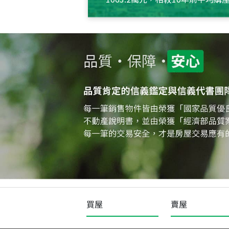
約550萬元，且貸款金額也多
買屋
賣屋