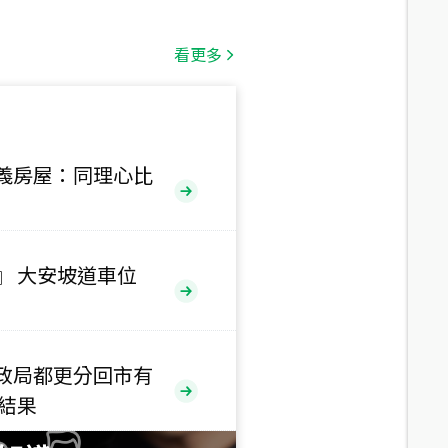
總價
1,808
萬
看更多
總價
530
萬
路二段
義房屋：同理心比
總價
5,800
萬
路
』 大安坡道車位
總價
1,938
萬
三段
政局都更分回市有
總價
售結果
1,350
萬