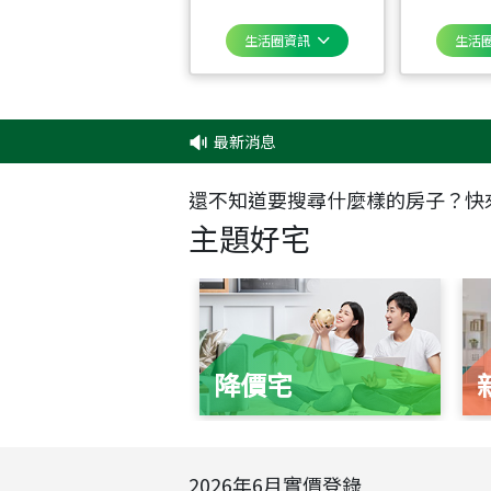
生活圈資訊
生活
最新消息
‧
還不知道要搜尋什麼樣的房子？快
主題好宅
降價宅
2026
年
6
月實價登錄