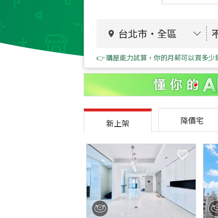
台北市
・
全區
👉 購屋能力試算，你的月薪可以買多少
降價宅
新上架