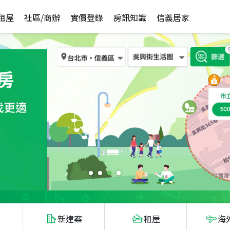
租屋
社區/商辦
實價登錄
房訊知識
信義居家
新建案
租屋
海