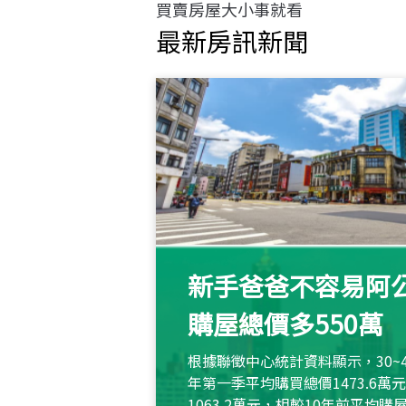
買賣房屋大小事就看
最新房訊新聞
新手爸爸不容易阿公
購屋總價多550萬
根據聯徵中心統計資料顯示，30~
年第一季平均購買總價1473.6
1063.2萬元，相較10年前平均購