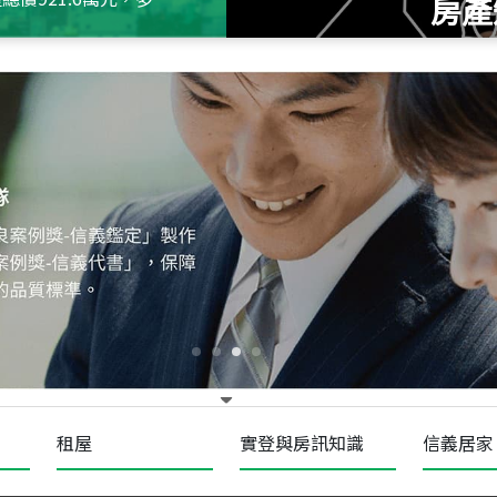
房產
115
年
07
月 成交
十泉十美
台北市北投區光明路
115
年
07
月 成交
四維天廈
新竹市新竹市四維路
115
年
07
月 成交
菁英典藏
新竹市新竹市慈祥路
租屋
實登與房訊知識
信義居家