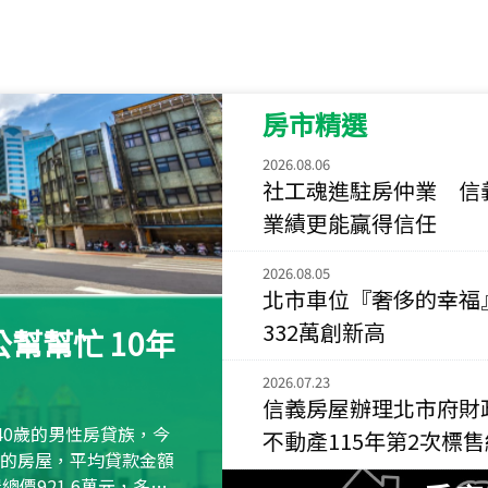
115
年
07
月 成交
菁英典藏
新竹市新竹市慈祥路
房市精選
115
年
07
月 成交
長隄
2026.08.06
新北市永和區環河西
社工魂進駐房仲業 信
業績更能贏得信任
115
年
07
月 成交
央央
2026.08.05
新竹縣竹北市高鐵八
北市車位『奢侈的幸福
115
年
07
月 成交
332萬創新高
幫幫忙 10年
小西華
台北市內湖區康寧路
2026.07.23
信義房屋辦理北市府財
115
年
07
月 成交
40歲的男性房貸族，今
不動產115年第2次標
捷豹
萬元的房屋，平均貸款金額
台北市中山區長春路
屋總價921.6萬元，多出