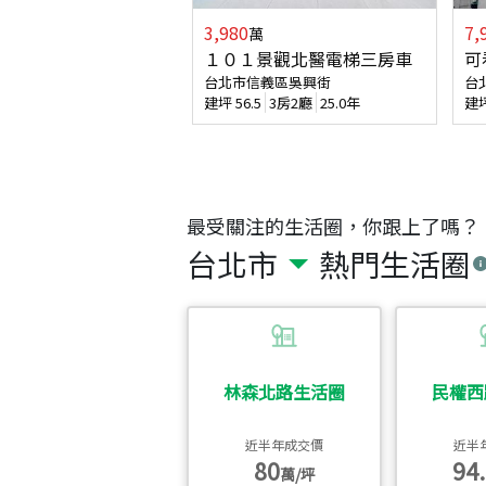
3,980
7,
萬
１０１景觀北醫電梯三房車
可
台北市信義區吳興街
台
建坪
56.5
3房2廳
25.0年
建
最受關注的生活圈，你跟上了嗎？
台北市
熱門生活圈
林森北路生活圈
民權西
近半年成交價
近半
80
94.
萬/坪