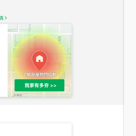
1,350
萬
情
總價
1,020
萬
總價
490
萬
總價
1,808
萬
總價
530
萬
路二段