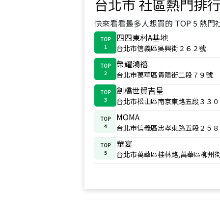
台北市
社區熱門排
快來看看最多人想買的 TOP 5 熱門
四四東村A基地
TOP
1
台北市信義區吳興街２６２號
榮耀鴻禧
TOP
2
台北市萬華區貴陽街二段７９號
劍橋世貿吉星
TOP
3
台北市松山區南京東路五段３３０
MOMA
TOP
4
台北市信義區忠孝東路五段２５８
華宴
TOP
5
台北市萬華區桂林路,萬華區柳州