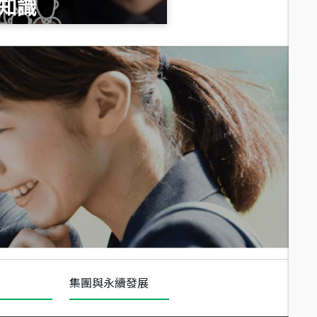
知識
總價
1,020
萬
總價
490
萬
總價
1,808
萬
集團與永續發展