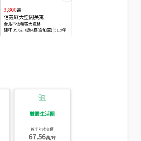
3,800
2,088
萬
萬
信義區大空間美寓
博愛精妝成家易
台北市信義區大道路
台北市信義區虎林街
建坪
39.62
6房4廳(含加蓋)
51.9年
建坪
20.47
3房2廳
56.4年
雙園生活圈
近半年成交價
67.56
萬/坪