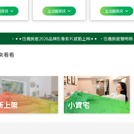
圈資訊
生活圈資訊
生活圈資訊
✦✦信義房屋2026品牌形象影片感動上映✦✦
‧
信義房屋聲明稿－防詐騙
來看看
新上架
小資宅
115
年
07
月 成交