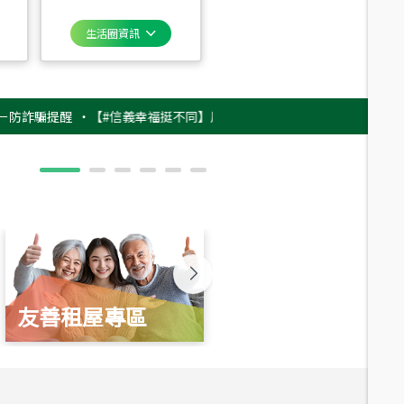
生活圈資訊
提醒
‧
【#信義幸福挺不同】用實力，讓升職免抽號碼牌！最新雇主品牌影片
友善租屋專區
新婚起家厝
總價