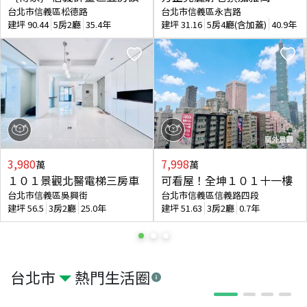
台北市信義區松德路
台北市信義區永吉路
建坪
90.44
5房2廳
35.4年
建坪
31.16
5房4廳(含加蓋)
40.9年
3,980
7,998
萬
萬
１０１景觀北醫電梯三房車
可看屋！全坤１０１十一樓
台北市信義區吳興街
台北市信義區信義路四段
建坪
56.5
3房2廳
25.0年
建坪
51.63
3房2廳
0.7年
台北市
熱門生活圈