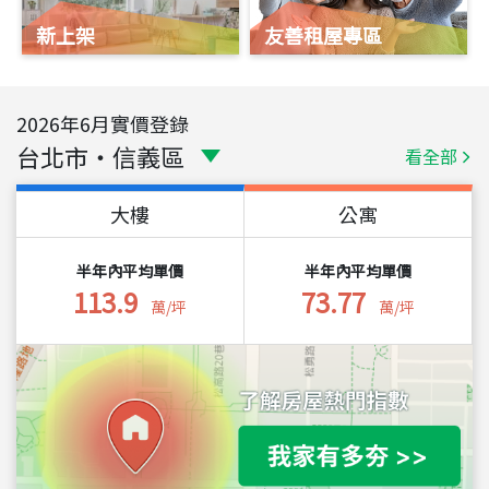
新上架
友善租屋專區
2026
年
6
月實價登錄
台北市
・
信義區
看全部
大樓
公寓
半年內平均單價
半年內平均單價
113.9
73.77
萬/坪
萬/坪