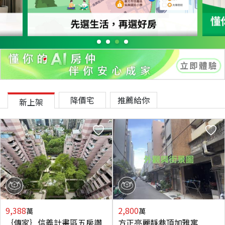
降價宅
推薦給你
新上架
9,388
2,800
萬
萬
｛傳家｝信義計畫區五房讚
方正亮麗靜巷頂加雅寓