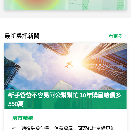
最新房訊新聞
看更多
新手爸爸不容易阿公幫幫忙 10年購屋總價多
550萬
房市精選
社工魂進駐房仲業 信義房屋：同理心比業績更能