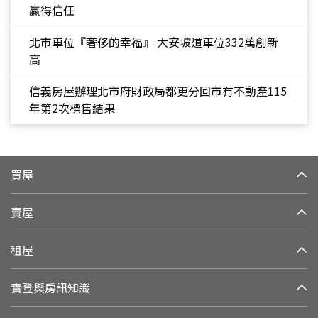
贏得信任
北市車位『奢侈的幸福』 大安坡道車位332萬創新
高
信義房屋辦理北市府財政局都更分回市有不動產115
年第2次標售結果
買屋
賣屋
租屋
實登與房訊知識