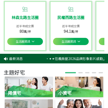
林森北路生活圈
民權西路生活圈
近半年成交價
近半年成交價
80
94.1
萬/坪
萬/坪
生活圈資訊
生活圈資訊
最新消息
‧
✦✦信義房屋2026品牌形象影片感動上映
主題好宅
降價宅
小資宅