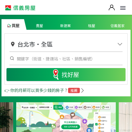
買屋
賣屋
新建案
租屋
信義居家
台北市
・
全區
找好屋
👉 你的月薪可以買多少錢的房子？
推薦