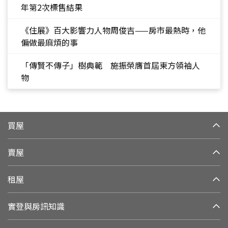
年第2次標售結果
《住展》百大影響力人物周俊吉——房市最熱時，他
偏做最麻煩的事
「傳賢不傳子」樹典範 施振榮膺首屆東方領袖人
物
買屋
賣屋
租屋
實登與房訊知識