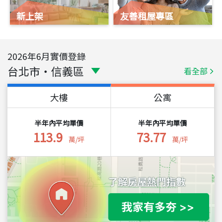
新上架
友善租屋專區
2026
年
6
月實價登錄
台北市
・
信義區
看全部
大樓
公寓
半年內平均單價
半年內平均單價
113.9
73.77
萬/坪
萬/坪