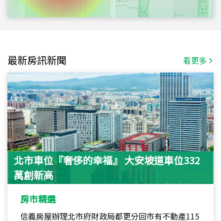
最新房訊新聞
看更多
北市車位『奢侈的幸福』 大安坡道車位332
萬創新高
房市精選
信義房屋辦理北市府財政局都更分回市有不動產115