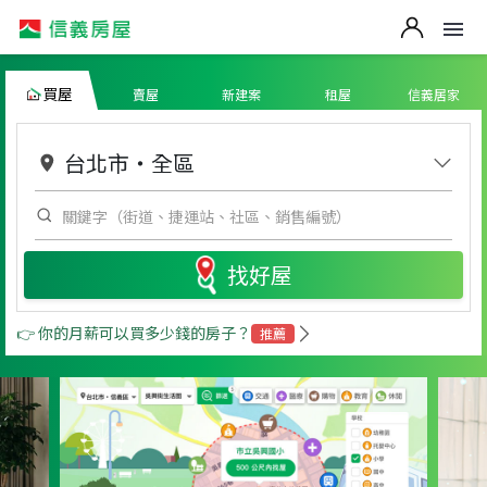
買屋
賣屋
新建案
租屋
信義居家
台北市
・
全區
找好屋
👉 你的月薪可以買多少錢的房子？
推薦