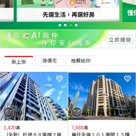
降價宅
推薦給你
新上架
3,420
7,688
萬
萬
｛全新｝松德８８電梯２房
專任全坤１０１邊間１３樓