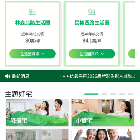
林森北路生活圈
民權西路生活圈
近半年成交價
近半年成交價
80
94.1
萬/坪
萬/坪
生活圈資訊
生活圈資訊
最新消息
‧
✦✦信義房屋2026品牌形象影片感動上映
主題好宅
降價宅
小資宅