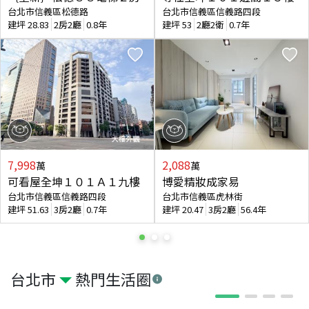
台北市信義區松德路
台北市信義區信義路四段
建坪
28.83
2房2廳
0.8年
建坪
53
2廳2衛
0.7年
7,998
2,088
萬
萬
可看屋全坤１０１Ａ１九樓
博愛精妝成家易
台北市信義區信義路四段
台北市信義區虎林街
建坪
51.63
3房2廳
0.7年
建坪
20.47
3房2廳
56.4年
台北市
熱門生活圈