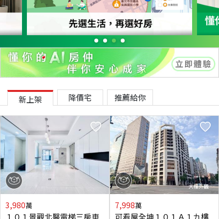
降價宅
推薦給你
新上架
3,980
7,998
萬
萬
１０１景觀北醫電梯三房車
可看屋全坤１０１Ａ１九樓