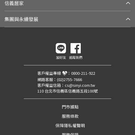
信義居家
集團與永續發展
加好友
追蹤我們
客戶權益專線
：
0800-211-922
網路客服：
(02)2755-7666
客戶權益信箱：
cs@sinyi.com.tw
110 台北市信義區信義路五段100號
門市據點
服務條款
保障隱私權聲明
服務保障