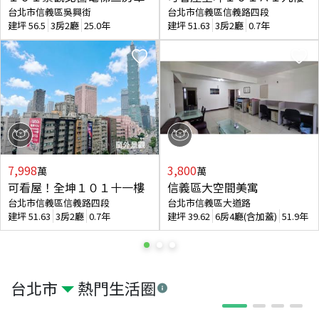
台北市信義區吳興街
台北市信義區信義路四段
建坪
56.5
3房2廳
25.0年
建坪
51.63
3房2廳
0.7年
7,998
3,800
萬
萬
可看屋！全坤１０１十一樓
信義區大空間美寓
台北市信義區信義路四段
台北市信義區大道路
建坪
51.63
3房2廳
0.7年
建坪
39.62
6房4廳(含加蓋)
51.9年
台北市
熱門生活圈