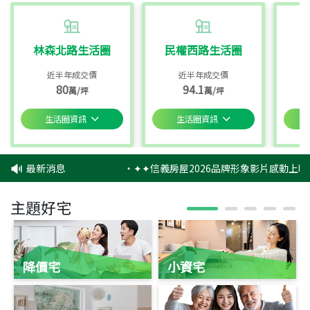
林森北路生活圈
民權西路生活圈
近半年成交價
近半年成交價
80
94.1
萬/坪
萬/坪
生活圈資訊
生活圈資訊
最新消息
‧
✦✦信義房屋2026品牌形象影片感動上映
主題好宅
降價宅
小資宅