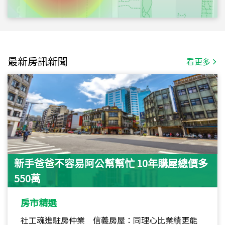
最新房訊新聞
看更多
新手爸爸不容易阿公幫幫忙 10年購屋總價多
550萬
房市精選
社工魂進駐房仲業 信義房屋：同理心比業績更能