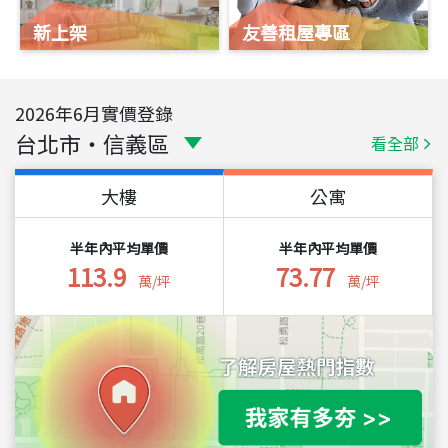
新上架
友善租屋專區
2026
年
6
月實價登錄
台北市
・
信義區
看全部
大樓
公寓
半年內平均單價
半年內平均單價
113.9
73.77
萬/坪
萬/坪