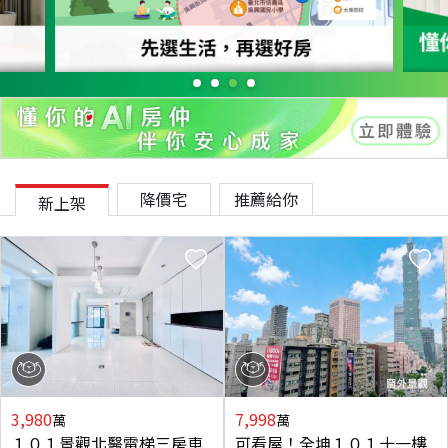
降價宅
推薦給你
新上架
3,980
7,998
萬
萬
１０１景觀北醫電梯三房車
可看屋！全坤１０１十一樓