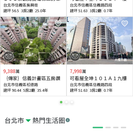
台北市信義區吳興街
台北市信義區信義路四段
建坪
56.5
3房2廳
25.0年
建坪
51.63
3房2廳
0.7年
9,388
7,998
萬
萬
｛傳家｝信義計畫區五房讚
可看屋全坤１０１Ａ１九樓
台北市信義區松德路
台北市信義區信義路四段
建坪
90.44
5房2廳
35.4年
建坪
51.63
3房2廳
0.7年
台北市
熱門生活圈