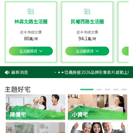
林森北路生活圈
民權西路生活圈
近半年成交價
近半年成交價
80
94.1
萬/坪
萬/坪
生活圈資訊
生活圈資訊
最新消息
‧
✦✦信義房屋2026品牌形象影片感動上映
主題好宅
降價宅
小資宅