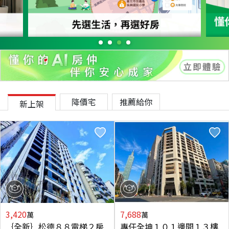
降價宅
推薦給你
新上架
3,420
7,688
萬
萬
｛全新｝松德８８電梯２房
專任全坤１０１邊間１３樓