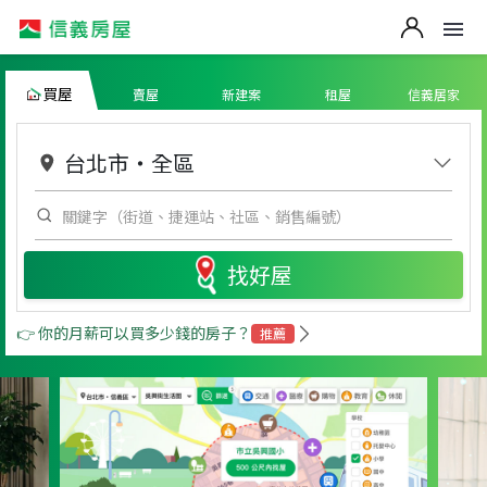
買屋
賣屋
新建案
租屋
信義居家
台北市
・
全區
找好屋
👉 你的月薪可以買多少錢的房子？
推薦