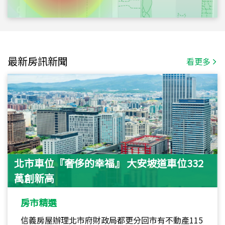
最新房訊新聞
看更多
北市車位『奢侈的幸福』 大安坡道車位332
萬創新高
房市精選
信義房屋辦理北市府財政局都更分回市有不動產115