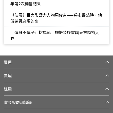
年第2次標售結果
《住展》百大影響力人物周俊吉——房市最熱時，他
偏做最麻煩的事
「傳賢不傳子」樹典範 施振榮膺首屆東方領袖人
物
買屋
賣屋
租屋
實登與房訊知識