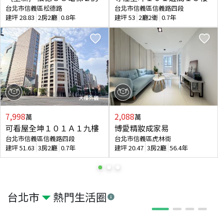
台北市信義區松德路
台北市信義區信義路四段
建坪
28.83
2房2廳
0.8年
建坪
53
2廳2衛
0.7年
7,998
2,088
萬
萬
可看屋全坤１０１Ａ１九樓
博愛精妝成家易
台北市信義區信義路四段
台北市信義區虎林街
建坪
51.63
3房2廳
0.7年
建坪
20.47
3房2廳
56.4年
台北市
熱門生活圈