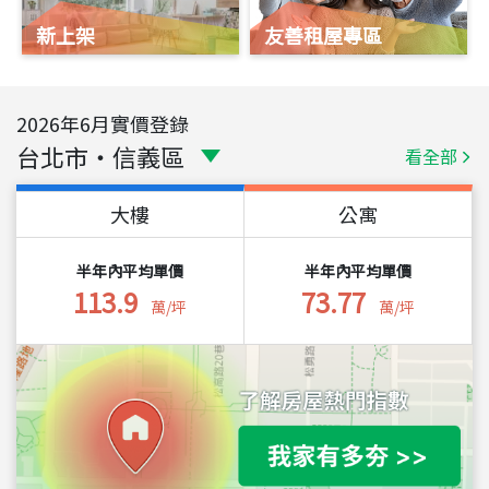
新上架
友善租屋專區
2026
年
6
月實價登錄
台北市
・
信義區
看全部
大樓
公寓
半年內平均單價
半年內平均單價
113.9
73.77
萬/坪
萬/坪