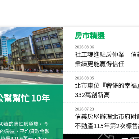
115
年
07
月 成交
菁英典藏
新竹市新竹市慈祥路
房市精選
115
年
07
月 成交
長隄
2026.08.06
新北市永和區環河西
社工魂進駐房仲業 信
業績更能贏得信任
115
年
07
月 成交
央央
2026.08.05
新竹縣竹北市高鐵八
北市車位『奢侈的幸福
115
年
07
月 成交
332萬創新高
幫幫忙 10年
小西華
台北市內湖區康寧路
2026.07.23
信義房屋辦理北市府財
115
年
07
月 成交
40歲的男性房貸族，今
不動產115年第2次標
捷豹
萬元的房屋，平均貸款金額
台北市中山區長春路
屋總價921.6萬元，多出