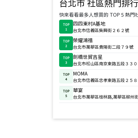
台北市
社區熱門排
快來看看最多人想買的 TOP 5 熱門
四四東村A基地
TOP
1
台北市信義區吳興街２６２號
榮耀鴻禧
TOP
2
台北市萬華區貴陽街二段７９號
劍橋世貿吉星
TOP
3
台北市松山區南京東路五段３３０
MOMA
TOP
4
台北市信義區忠孝東路五段２５８
華宴
TOP
5
台北市萬華區桂林路,萬華區柳州