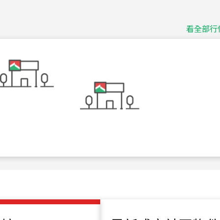
捷豹
台北市中山區長春路
看全部行
115
年
07
月 成交
十泉十美
台北市北投區光明路
115
年
07
月 成交
四維天廈
新竹市新竹市四維路
115
年
07
月 成交
菁英典藏
新竹市新竹市慈祥路
115
年
07
月 成交
長隄
新北市永和區環河西