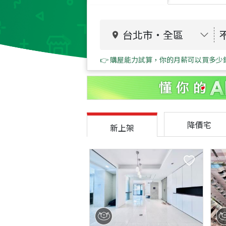
台北市
・
全區
👉 購屋能力試算，你的月薪可以買多少
降價宅
新上架