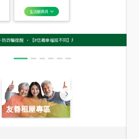
生活圈資訊
提醒
‧
【#信義幸福挺不同】用實力，讓升職免抽號碼牌！最新雇主品牌影片
友善租屋專區
新婚起家厝
總價