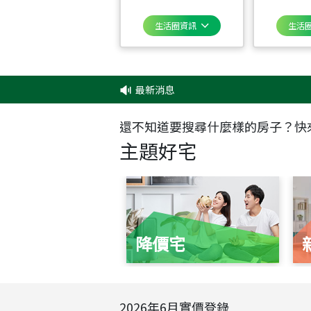
生活圈資訊
生活
最新消息
‧
還不知道要搜尋什麼樣的房子？快
主題好宅
降價宅
2026
年
6
月實價登錄