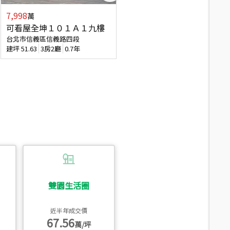
7,998
3,800
萬
萬
可看屋全坤１０１Ａ１九樓
信義區大空間美寓
台北市信義區信義路四段
台北市信義區大道路
建坪
51.63
3房2廳
0.7年
建坪
39.62
6房4廳(含加蓋)
51.9
雙園生活圈
近半年成交價
67.56
萬/坪