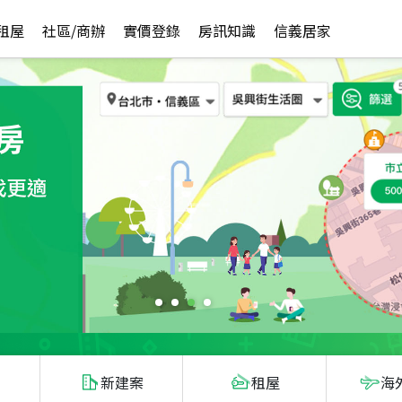
租屋
社區/商辦
實價登錄
房訊知識
信義居家
新建案
租屋
海