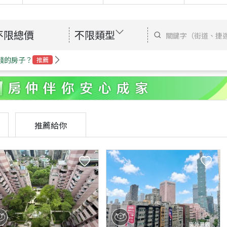
不限總價
不限類型
錢的房子？
推薦
推薦給你