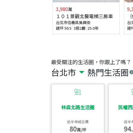
3,980
9,
萬
１０１景觀北醫電梯三房車
｛
台北市信義區吳興街
台
建坪
56.5
3房2廳
25.0年
建
最受關注的生活圈，你跟上了嗎？
台北市
熱門生活圈
林森北路生活圈
民權西
近半年成交價
近半
80
94.
萬/坪