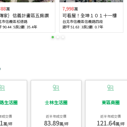
388
7,998
萬
萬
傳家｝信義計畫區五房讚
可看屋！全坤１０１十一樓
北市信義區松德路
台北市信義區信義路四段
坪
90.44
5房2廳
35.4年
建坪
51.63
3房2廳
0.7年
路生活圈
士林生活圈
東區商圈
年成交價
近半年成交價
近半年成交價
1
83.89
121.64
萬/坪
萬/坪
萬/坪