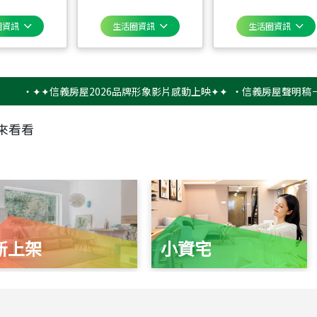
圈資訊
生活圈資訊
生活圈資訊
✦✦信義房屋2026品牌形象影片感動上映✦✦
‧
信義房屋聲明稿－防詐騙
來看看
新上架
小資宅
115
年
07
月 成交