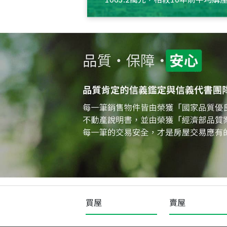
約550萬元，且貸款金額也多
買屋
賣屋