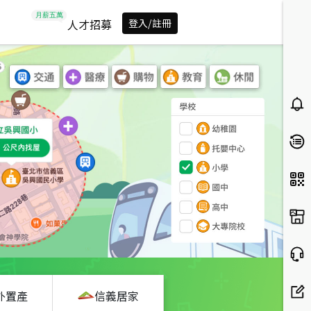
人才招募
登入/註冊
外置產
信義居家