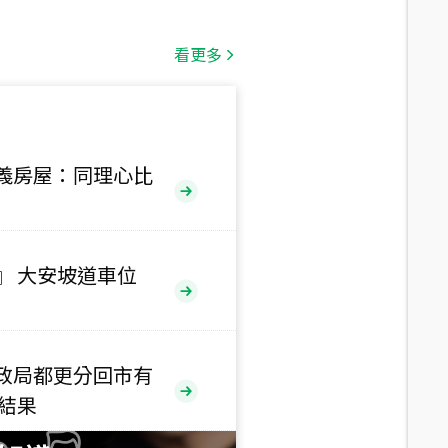
總價
1,808
萬
看更多
總價
530
萬
路二段
義房屋：同理心比
總價
5,800
萬
路
』 大安坡道車位
總價
1,938
萬
三段
政局都更分回市有
總價
售結果
1,350
萬