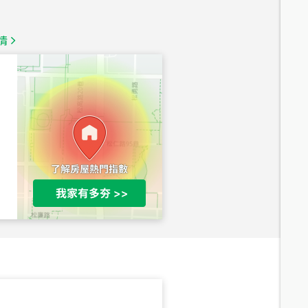
1,350
萬
情
總價
1,020
萬
總價
490
萬
總價
1,808
萬
總價
530
萬
路二段