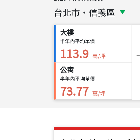
台北市
・
信義區
大樓
半年內平均單價
113.9
萬/坪
公寓
半年內平均單價
73.77
萬/坪