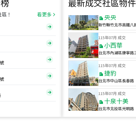
行榜
最新成交社區物件
115
年
07
月 成交
央央
社區！
看更多
新竹縣竹北市高鐵八
115
年
07
月 成交
小西華
台北市內湖區康寧路
115
年
07
月 成交
號
捷豹
台北市中山區長春路
號
115
年
07
月 成交
十泉十美
街
台北市北投區光明路
115
年
07
月 成交
四維天廈
新竹市新竹市四維路