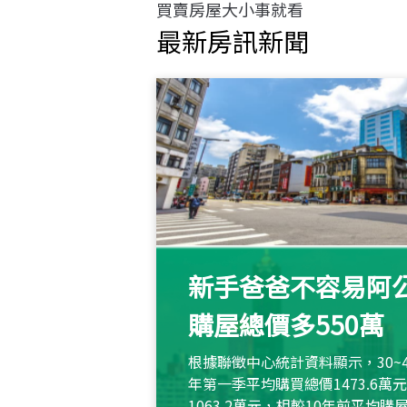
買賣房屋大小事就看
最新房訊新聞
新手爸爸不容易阿公
購屋總價多550萬
根據聯徵中心統計資料顯示，30~
年第一季平均購買總價1473.6
1063.2萬元，相較10年前平均購