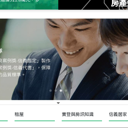
房產
115
年
07
月 成交
十泉十美
台北市北投區光明路
115
年
07
月 成交
四維天廈
新竹市新竹市四維路
115
年
07
月 成交
菁英典藏
新竹市新竹市慈祥路
租屋
實登與房訊知識
信義居家