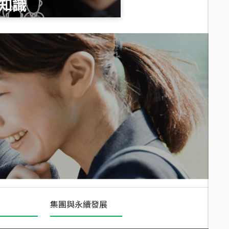
知識
總價
1,020
萬
總價
490
萬
總價
1,808
萬
集團與永續發展