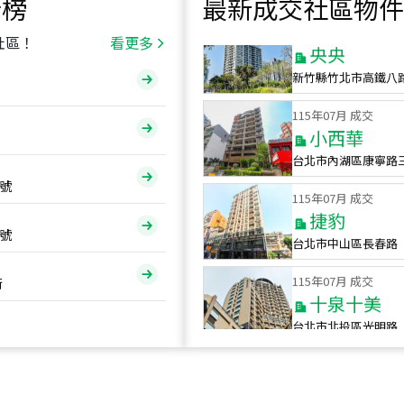
行榜
最新成交社區物件
115
年
07
月 成交
央央
社區！
看更多
新竹縣竹北市高鐵八
115
年
07
月 成交
小西華
台北市內湖區康寧路
115
年
07
月 成交
號
捷豹
台北市中山區長春路
號
115
年
07
月 成交
十泉十美
街
台北市北投區光明路
115
年
07
月 成交
四維天廈
新竹市新竹市四維路