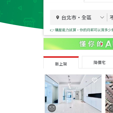
台北市
・
全區
👉 購屋能力試算，你的月薪可以買多少
降價宅
新上架