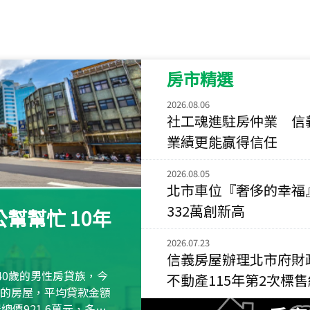
115
年
07
月 成交
菁英典藏
新竹市新竹市慈祥路
房市精選
115
年
07
月 成交
長隄
2026.08.06
新北市永和區環河西
社工魂進駐房仲業 信
業績更能贏得信任
115
年
07
月 成交
央央
2026.08.05
新竹縣竹北市高鐵八
北市車位『奢侈的幸福
332萬創新高
115
年
07
月 成交
幫幫忙 10年
小西華
台北市內湖區康寧路
2026.07.23
信義房屋辦理北市府財
115
年
07
月 成交
40歲的男性房貸族，今
不動產115年第2次標
捷豹
萬元的房屋，平均貸款金額
台北市中山區長春路
屋總價921.6萬元，多出