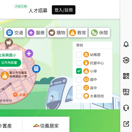
人才招募
登入/註冊
外置產
信義居家