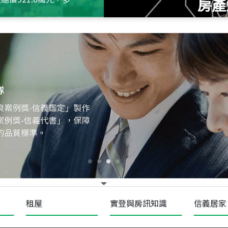
房產
115
年
07
月 成交
十泉十美
台北市北投區光明路
115
年
07
月 成交
四維天廈
新竹市新竹市四維路
115
年
07
月 成交
菁英典藏
新竹市新竹市慈祥路
租屋
實登與房訊知識
信義居家