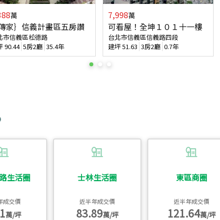
388
7,998
萬
萬
傳家｝信義計畫區五房讚
可看屋！全坤１０１十一樓
北市信義區松德路
台北市信義區信義路四段
坪
90.44
5房2廳
35.4年
建坪
51.63
3房2廳
0.7年
路生活圈
士林生活圈
東區商圈
年成交價
近半年成交價
近半年成交價
1
83.89
121.64
萬/坪
萬/坪
萬/坪