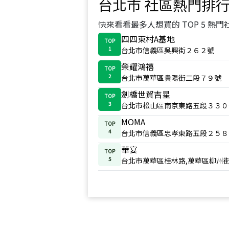
台北市
社區熱門排
快來看看最多人想買的 TOP 5 熱門
四四東村A基地
TOP
1
台北市信義區吳興街２６２號
榮耀鴻禧
TOP
2
台北市萬華區貴陽街二段７９號
劍橋世貿吉星
TOP
3
台北市松山區南京東路五段３３０
MOMA
TOP
4
台北市信義區忠孝東路五段２５８
華宴
TOP
5
台北市萬華區桂林路,萬華區柳州