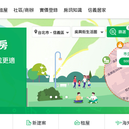
租屋
社區/商辦
實價登錄
房訊知識
信義居家
新建案
租屋
海