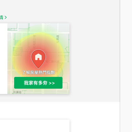
總價
1,350
萬
情
總價
1,020
萬
總價
490
萬
總價
1,808
萬
總價
530
萬
路二段