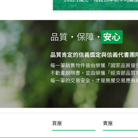
約550萬元，且貸款金額也多
買屋
賣屋