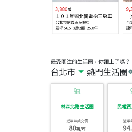
3,980
9,
萬
１０１景觀北醫電梯三房車
｛
台北市信義區吳興街
台
建坪
56.5
3房2廳
25.0年
建
最受關注的生活圈，你跟上了嗎？
台北市
熱門生活圈
林森北路生活圈
民權西
近半年成交價
近半
80
94.
萬/坪