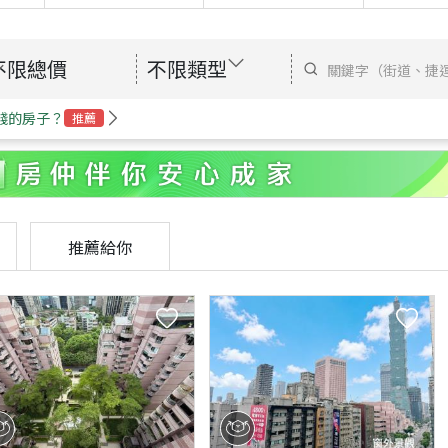
不限總價
不限類型
錢的房子？
推薦
推薦給你