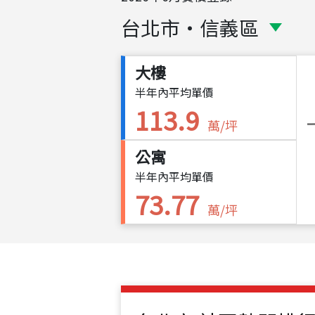
台北市
・
信義區
大樓
半年內平均單價
113.9
萬/坪
公寓
半年內平均單價
73.77
萬/坪