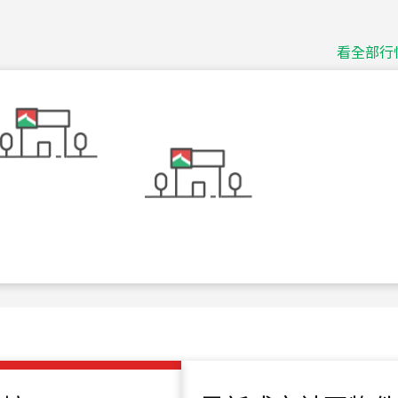
115
年
07
月 成交
捷豹
台北市中山區長春路
看全部行
115
年
07
月 成交
十泉十美
台北市北投區光明路
115
年
07
月 成交
四維天廈
新竹市新竹市四維路
115
年
07
月 成交
菁英典藏
新竹市新竹市慈祥路
115
年
07
月 成交
長隄
新北市永和區環河西