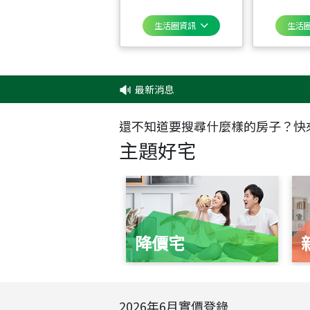
生活圈資訊
生活
最新消息
還不知道要搜尋什麼樣的房子？快
主題好宅
降價宅
2026
年
6
月實價登錄