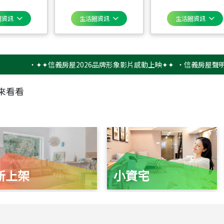
圈資訊
生活圈資訊
生活圈資訊
‧
✦✦信義房屋2026品牌形象影片感動上映✦✦
‧
信義房屋聲明稿－防
來看看
新上架
小資宅