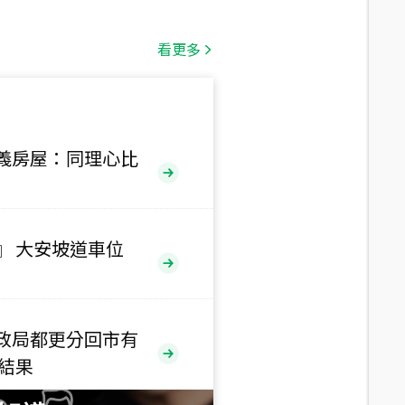
總價
1,808
萬
看更多
總價
530
萬
路二段
義房屋：同理心比
總價
5,800
萬
路
』 大安坡道車位
總價
1,938
萬
三段
政局都更分回市有
總價
售結果
1,350
萬