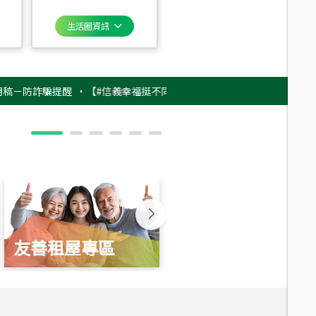
生活圈資訊
詐騙提醒
‧
【#信義幸福挺不同】用實力，讓升職免抽號碼牌！最新雇主品牌
友善租屋專區
新婚起家厝