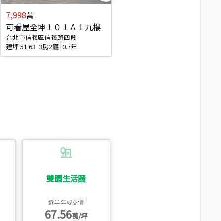
7,998
3,800
萬
萬
可看屋全坤１０１Ａ１九樓
信義區大空間美寓
台北市信義區信義路四段
台北市信義區大道路
建坪
51.63
3房2廳
0.7年
建坪
39.62
6房4廳(含加蓋)
51.9
雙園生活圈
近半年成交價
67.56
萬/坪