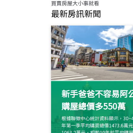
買賣房屋大小事就看
最新房訊新聞
新手爸爸不容易阿公
購屋總價多550萬
根據聯徵中心統計資料顯示，30~
年第一季平均購買總價1473.6
1063.2萬元，相較10年前平均購