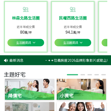
林森北路生活圈
民權西路生活圈
近半年成交價
近半年成交價
80
94.1
萬/坪
萬/坪
生活圈資訊
生活圈資訊
最新消息
‧
✦✦信義房屋2026品牌形象影片感動上映
主題好宅
降價宅
小資宅