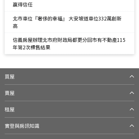
贏得信任
北市車位『奢侈的幸福』 大安坡道車位332萬創新
高
信義房屋辦理北市府財政局都更分回市有不動產115
年第2次標售結果
買屋
賣屋
租屋
實登與房訊知識