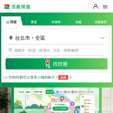
買屋
賣屋
新建案
租屋
信義居家
台北市
・
全區
找好屋
👉 你的月薪可以買多少錢的房子？
推薦