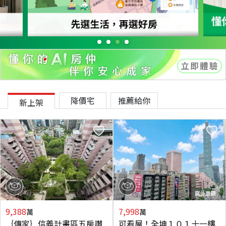
降價宅
推薦給你
新上架
9,388
7,998
萬
萬
｛傳家｝信義計畫區五房讚
可看屋！全坤１０１十一樓