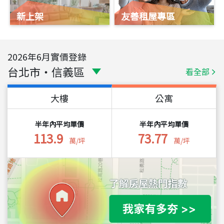
新上架
友善租屋專區
2026
年
6
月實價登錄
台北市
・
信義區
看全部
大樓
公寓
半年內平均單價
半年內平均單價
113.9
73.77
萬/坪
萬/坪