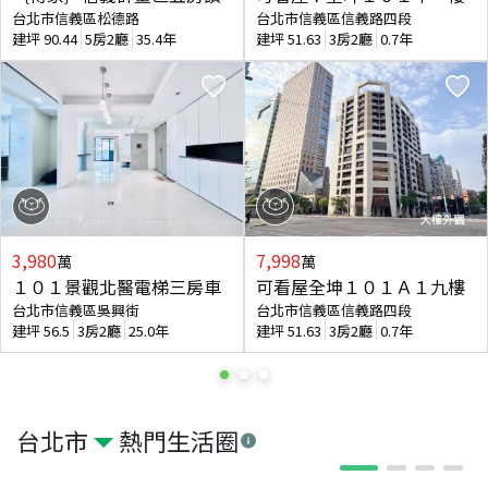
台北市信義區松德路
台北市信義區信義路四段
建坪
90.44
5房2廳
35.4年
建坪
51.63
3房2廳
0.7年
3,980
7,998
萬
萬
１０１景觀北醫電梯三房車
可看屋全坤１０１Ａ１九樓
台北市信義區吳興街
台北市信義區信義路四段
建坪
56.5
3房2廳
25.0年
建坪
51.63
3房2廳
0.7年
台北市
熱門生活圈