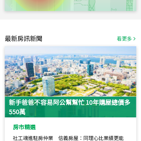
最新房訊新聞
看更多
新手爸爸不容易阿公幫幫忙 10年購屋總價多
550萬
房市精選
社工魂進駐房仲業 信義房屋：同理心比業績更能