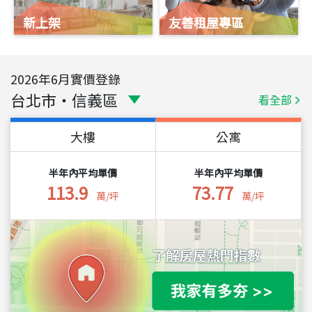
新上架
友善租屋專區
2026
年
6
月實價登錄
台北市
・
信義區
看全部
大樓
公寓
半年內平均單價
半年內平均單價
113.9
73.77
萬/坪
萬/坪