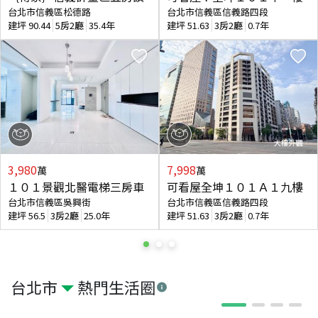
台北市信義區松德路
台北市信義區信義路四段
建坪
90.44
5房2廳
35.4年
建坪
51.63
3房2廳
0.7年
3,980
7,998
萬
萬
１０１景觀北醫電梯三房車
可看屋全坤１０１Ａ１九樓
台北市信義區吳興街
台北市信義區信義路四段
建坪
56.5
3房2廳
25.0年
建坪
51.63
3房2廳
0.7年
台北市
熱門生活圈