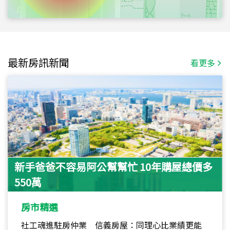
最新房訊新聞
看更多
新手爸爸不容易阿公幫幫忙 10年購屋總價多
550萬
房市精選
社工魂進駐房仲業 信義房屋：同理心比業績更能