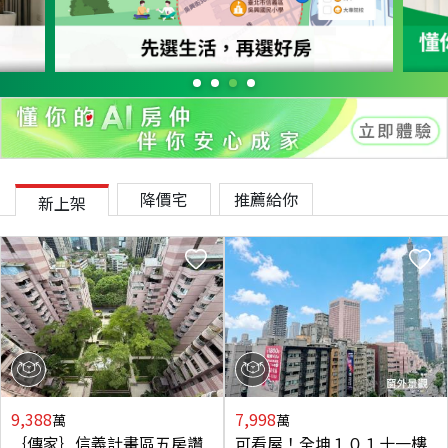
降價宅
推薦給你
新上架
9,388
7,998
萬
萬
｛傳家｝信義計畫區五房讚
可看屋！全坤１０１十一樓