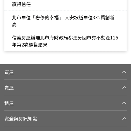
贏得信任
北市車位『奢侈的幸福』 大安坡道車位332萬創新
高
信義房屋辦理北市府財政局都更分回市有不動產115
年第2次標售結果
買屋
賣屋
租屋
實登與房訊知識