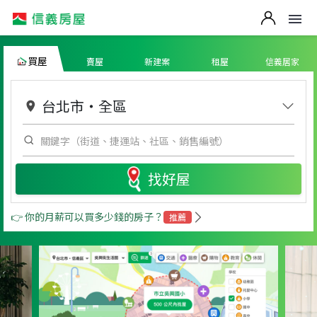
買屋
賣屋
新建案
租屋
信義居家
台北市
・
全區
找好屋
👉 你的月薪可以買多少錢的房子？
推薦