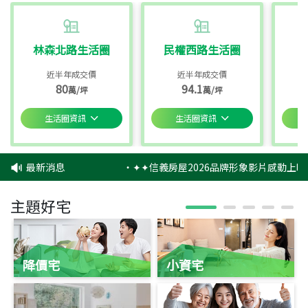
林森北路生活圈
民權西路生活圈
近半年成交價
近半年成交價
80
94.1
萬/坪
萬/坪
生活圈資訊
生活圈資訊
最新消息
‧
✦✦信義房屋2026品牌形象影片感動上映
主題好宅
降價宅
小資宅