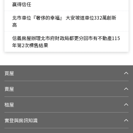
贏得信任
北市車位『奢侈的幸福』 大安坡道車位332萬創新
高
信義房屋辦理北市府財政局都更分回市有不動產115
年第2次標售結果
買屋
賣屋
租屋
實登與房訊知識