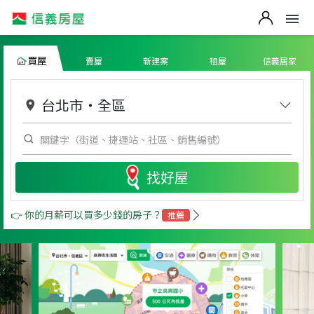
買屋
賣屋
新建案
租屋
信義居家
台北市
・
全區
找好屋
👉 你的月薪可以買多少錢的房子？
推薦