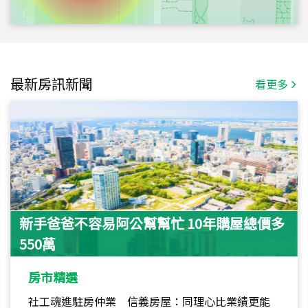
最新房訊新聞
看更多
新手爸爸不容易阿公幫幫忙 10年購屋總價多
550萬
房市精選
社工魂進駐房仲業 信義房屋：同理心比業績更能