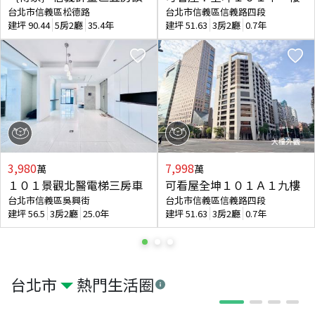
台北市信義區松德路
台北市信義區信義路四段
建坪
90.44
5房2廳
35.4年
建坪
51.63
3房2廳
0.7年
3,980
7,998
萬
萬
１０１景觀北醫電梯三房車
可看屋全坤１０１Ａ１九樓
台北市信義區吳興街
台北市信義區信義路四段
建坪
56.5
3房2廳
25.0年
建坪
51.63
3房2廳
0.7年
台北市
熱門生活圈