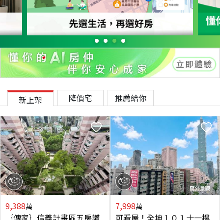
降價宅
推薦給你
新上架
9,388
7,998
萬
萬
｛傳家｝信義計畫區五房讚
可看屋！全坤１０１十一樓