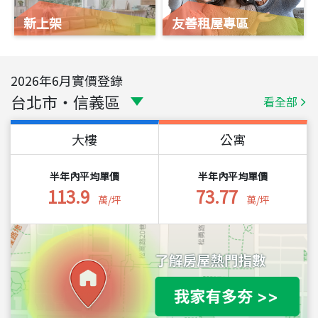
新上架
友善租屋專區
2026
年
6
月實價登錄
台北市
・
信義區
看全部
大樓
公寓
半年內平均單價
半年內平均單價
113.9
73.77
萬/坪
萬/坪