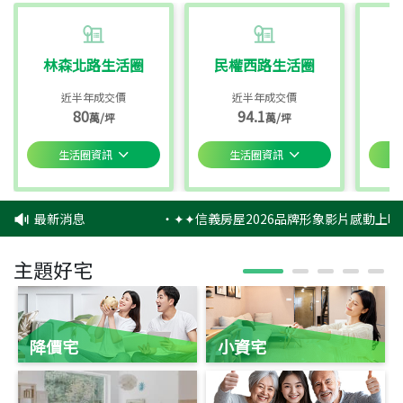
林森北路生活圈
民權西路生活圈
近半年成交價
近半年成交價
80
94.1
萬/坪
萬/坪
生活圈資訊
生活圈資訊
最新消息
‧
✦✦信義房屋2026品牌形象影片感動上映
主題好宅
降價宅
小資宅