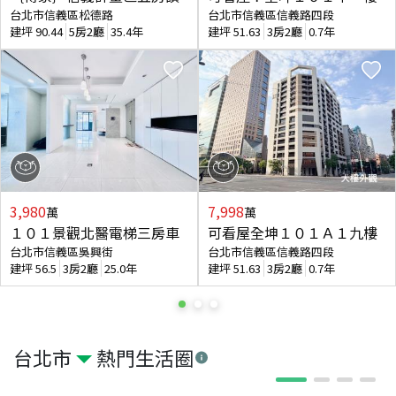
台北市信義區松德路
台北市信義區信義路四段
建坪
90.44
5房2廳
35.4年
建坪
51.63
3房2廳
0.7年
3,980
7,998
萬
萬
１０１景觀北醫電梯三房車
可看屋全坤１０１Ａ１九樓
台北市信義區吳興街
台北市信義區信義路四段
建坪
56.5
3房2廳
25.0年
建坪
51.63
3房2廳
0.7年
台北市
熱門生活圈