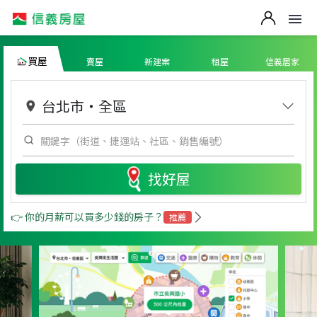
買屋
賣屋
新建案
租屋
信義居家
台北市
・
全區
找好屋
👉 你的月薪可以買多少錢的房子？
推薦