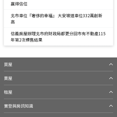
贏得信任
北市車位『奢侈的幸福』 大安坡道車位332萬創新
高
信義房屋辦理北市府財政局都更分回市有不動產115
年第2次標售結果
買屋
賣屋
租屋
實登與房訊知識