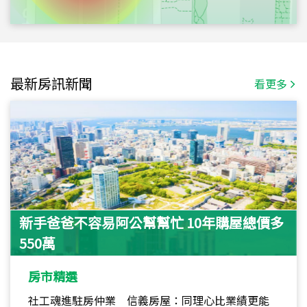
最新房訊新聞
看更多
新手爸爸不容易阿公幫幫忙 10年購屋總價多
550萬
房市精選
社工魂進駐房仲業 信義房屋：同理心比業績更能