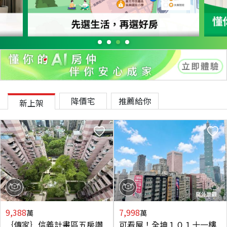
降價宅
推薦給你
新上架
9,388
7,998
萬
萬
｛傳家｝信義計畫區五房讚
可看屋！全坤１０１十一樓