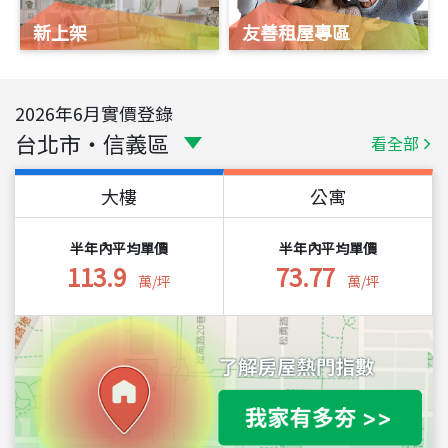
新上架
友善租屋專區
2026
年
6
月實價登錄
台北市
・
信義區
看全部
大樓
公寓
半年內平均單價
半年內平均單價
113.9
73.77
萬/坪
萬/坪