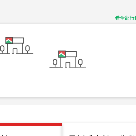
115
年
07
月 成交
捷豹
台北市中山區長春路
看全部行
115
年
07
月 成交
十泉十美
台北市北投區光明路
115
年
07
月 成交
四維天廈
新竹市新竹市四維路
115
年
07
月 成交
菁英典藏
新竹市新竹市慈祥路
115
年
07
月 成交
長隄
新北市永和區環河西