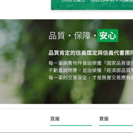
約550萬元，且貸款金額也多
買屋
賣屋