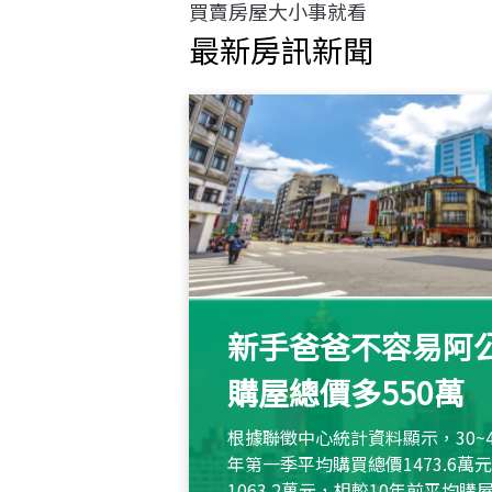
買賣房屋大小事就看
最新房訊新聞
新手爸爸不容易阿公
購屋總價多550萬
根據聯徵中心統計資料顯示，30~
年第一季平均購買總價1473.6
1063.2萬元，相較10年前平均購