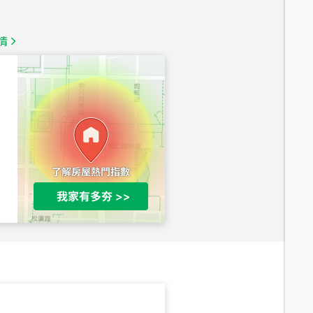
總價
1,350
萬
情
總價
1,020
萬
總價
490
萬
總價
1,808
萬
總價
530
萬
路二段