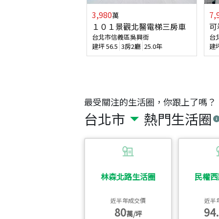
3,980
7,
萬
１０１景觀北醫電梯三房車
可
台北市信義區吳興街
台
建坪
56.5
3房2廳
25.0年
建
最受關注的生活圈，你跟上了嗎？
台北市
熱門生活圈
林森北路生活圈
民權西
近半年成交價
近半
80
94.
萬/坪