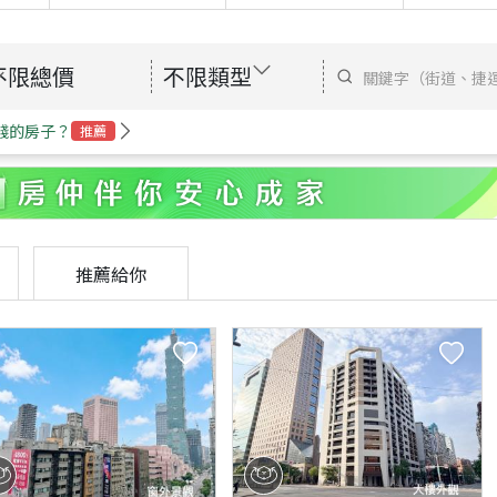
不限總價
不限類型
錢的房子？
推薦
推薦給你