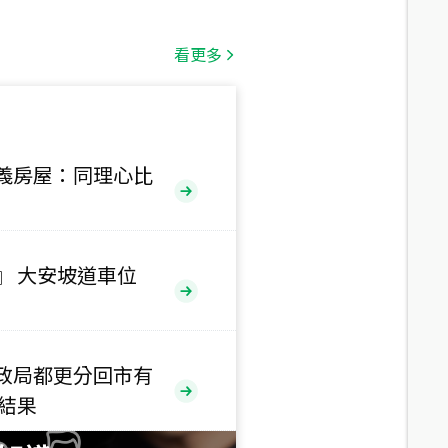
總價
1,808
萬
看更多
總價
530
萬
路二段
義房屋：同理心比
總價
5,800
萬
路
』 大安坡道車位
總價
1,938
萬
三段
政局都更分回市有
總價
售結果
1,350
萬