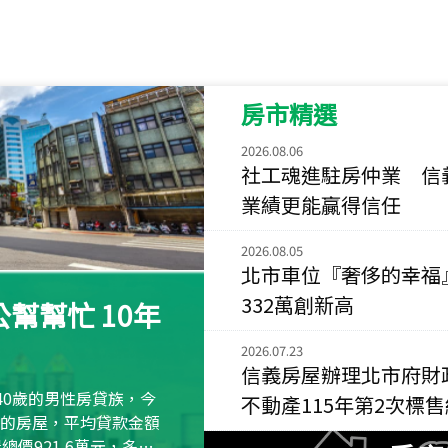
115
年
07
月 成交
菁英典藏
新竹市新竹市慈祥路
房市精選
115
年
07
月 成交
長隄
2026.08.06
新北市永和區環河西
社工魂進駐房仲業 信
業績更能贏得信任
115
年
07
月 成交
央央
2026.08.05
新竹縣竹北市高鐵八
北市車位『奢侈的幸福
332萬創新高
115
年
07
月 成交
幫幫忙 10年
小西華
台北市內湖區康寧路
2026.07.23
信義房屋辦理北市府財
115
年
07
月 成交
40歲的男性房貸族，今
不動產115年第2次標
捷豹
萬元的房屋，平均貸款金額
台北市中山區長春路
屋總價921.6萬元，多出