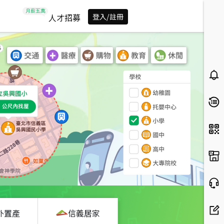
人才招募
登入/註冊
外置產
信義居家