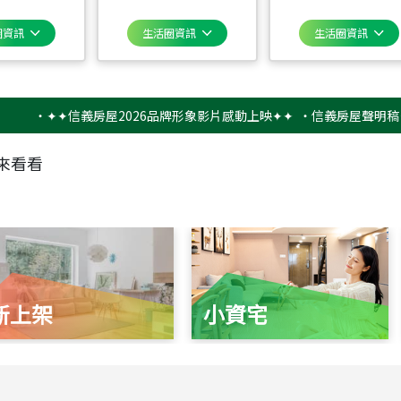
圈資訊
生活圈資訊
生活圈資訊
‧
✦✦信義房屋2026品牌形象影片感動上映✦✦
‧
信義房屋聲明稿－防詐
來看看
新上架
小資宅