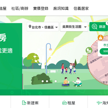
租屋
社區/商辦
實價登錄
房訊知識
信義居家
新建案
租屋
海