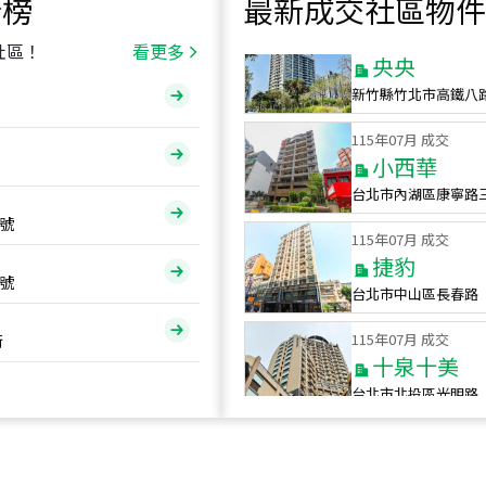
行榜
最新成交社區物件
115
年
07
月 成交
央央
社區！
看更多
新竹縣竹北市高鐵八
115
年
07
月 成交
小西華
台北市內湖區康寧路
115
年
07
月 成交
號
捷豹
台北市中山區長春路
號
115
年
07
月 成交
十泉十美
街
台北市北投區光明路
115
年
07
月 成交
四維天廈
新竹市新竹市四維路