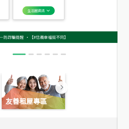
生活圈資訊
騙提醒
‧
【#信義幸福挺不同】用實力，讓升職免抽號碼牌！最新雇主品牌影片
友善租屋專區
新婚起家厝