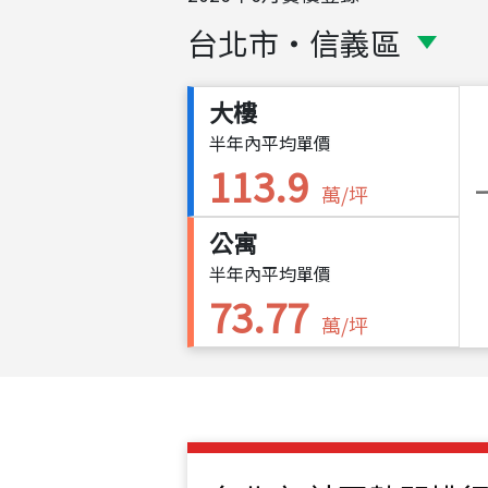
台北市
・
信義區
大樓
半年內平均單價
113.9
萬/坪
公寓
半年內平均單價
73.77
萬/坪