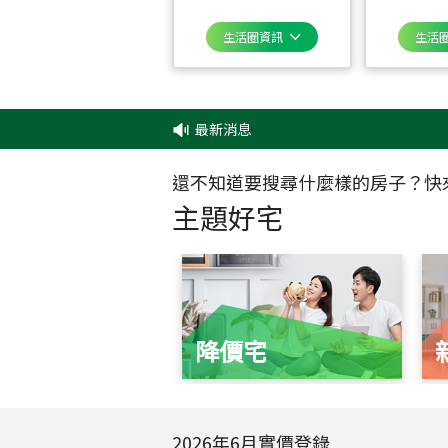
生活圈資訊
生活
最新消息
還不知道要搜尋什麼樣的房子？快
主題好宅
降價宅
2026
年
6
月實價登錄