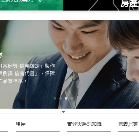
房產
115
年
07
月 成交
十泉十美
台北市北投區光明路
115
年
07
月 成交
四維天廈
新竹市新竹市四維路
115
年
07
月 成交
菁英典藏
新竹市新竹市慈祥路
租屋
實登與房訊知識
信義居家