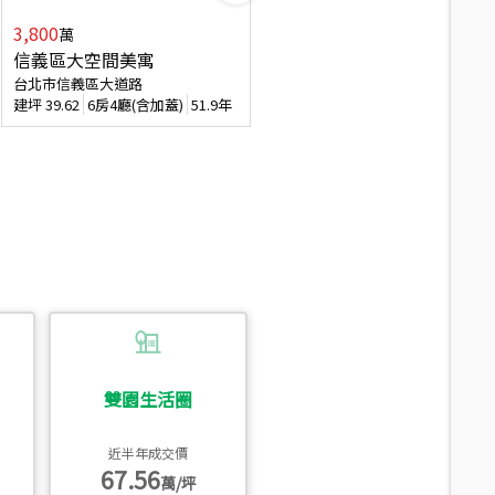
3,800
2,088
萬
萬
信義區大空間美寓
博愛精妝成家易
台北市信義區大道路
台北市信義區虎林街
建坪
39.62
6房4廳(含加蓋)
51.9年
建坪
20.47
3房2廳
56.4年
雙園生活圈
近半年成交價
67.56
萬/坪