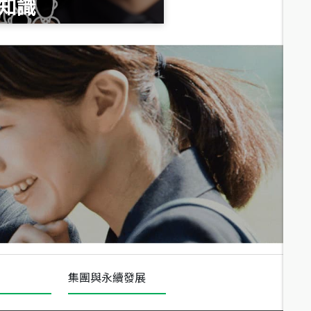
知識
總價
1,020
萬
總價
490
萬
總價
1,808
萬
集團與永續發展