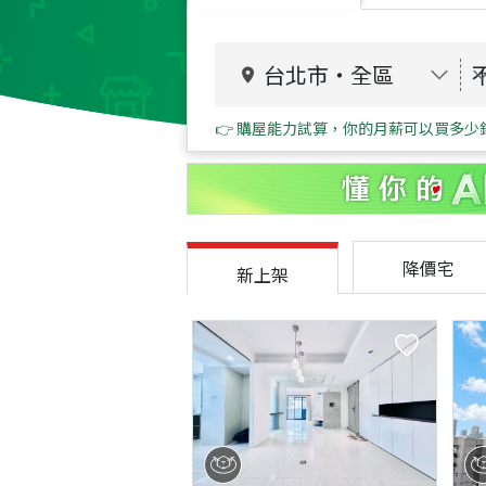
台北市
・
全區
👉 購屋能力試算，你的月薪可以買多少
降價宅
新上架