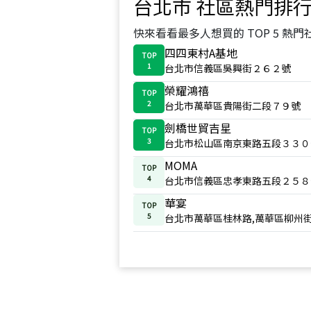
台北市
社區熱門排
快來看看最多人想買的 TOP 5 熱門
四四東村A基地
TOP
1
台北市信義區吳興街２６２號
榮耀鴻禧
TOP
2
台北市萬華區貴陽街二段７９號
劍橋世貿吉星
TOP
3
台北市松山區南京東路五段３３０
MOMA
TOP
4
台北市信義區忠孝東路五段２５８
華宴
TOP
5
台北市萬華區桂林路,萬華區柳州