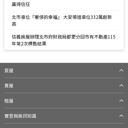
贏得信任
北市車位『奢侈的幸福』 大安坡道車位332萬創新
高
信義房屋辦理北市府財政局都更分回市有不動產115
年第2次標售結果
買屋
賣屋
租屋
實登與房訊知識