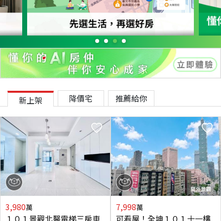
降價宅
推薦給你
新上架
3,980
7,998
萬
萬
１０１景觀北醫電梯三房車
可看屋！全坤１０１十一樓