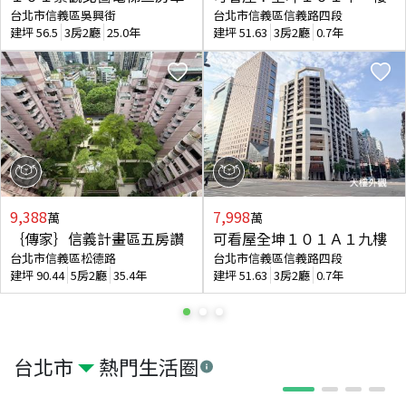
台北市信義區吳興街
台北市信義區信義路四段
建坪
56.5
3房2廳
25.0年
建坪
51.63
3房2廳
0.7年
9,388
7,998
萬
萬
｛傳家｝信義計畫區五房讚
可看屋全坤１０１Ａ１九樓
台北市信義區松德路
台北市信義區信義路四段
建坪
90.44
5房2廳
35.4年
建坪
51.63
3房2廳
0.7年
台北市
熱門生活圈