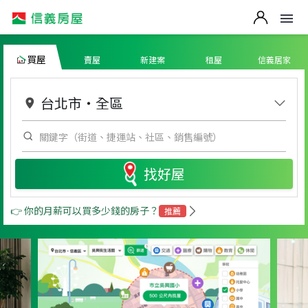
買屋
賣屋
新建案
租屋
信義居家
台北市
・
全區
找好屋
👉 你的月薪可以買多少錢的房子？
推薦