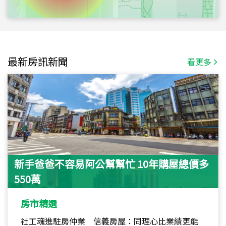
最新房訊新聞
看更多
新手爸爸不容易阿公幫幫忙 10年購屋總價多
550萬
房市精選
社工魂進駐房仲業 信義房屋：同理心比業績更能