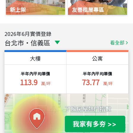
新上架
友善租屋專區
2026
年
6
月實價登錄
台北市
・
信義區
看全部
大樓
公寓
半年內平均單價
半年內平均單價
113.9
73.77
萬/坪
萬/坪