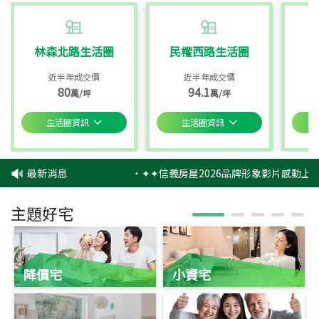
林森北路生活圈
民權西路生活圈
近半年成交價
近半年成交價
80
94.1
萬/坪
萬/坪
生活圈資訊
生活圈資訊
最新消息
‧
✦✦信義房屋2026品牌形象影片感動上映
主題好宅
降價宅
小資宅