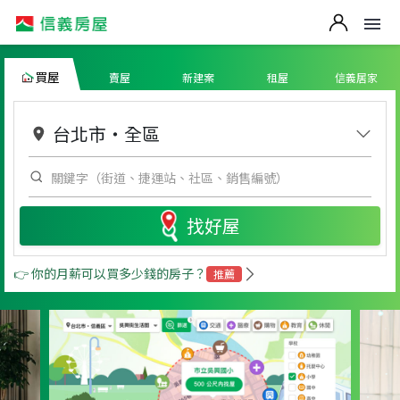
買屋
賣屋
新建案
租屋
信義居家
台北市
・
全區
找好屋
👉 你的月薪可以買多少錢的房子？
推薦