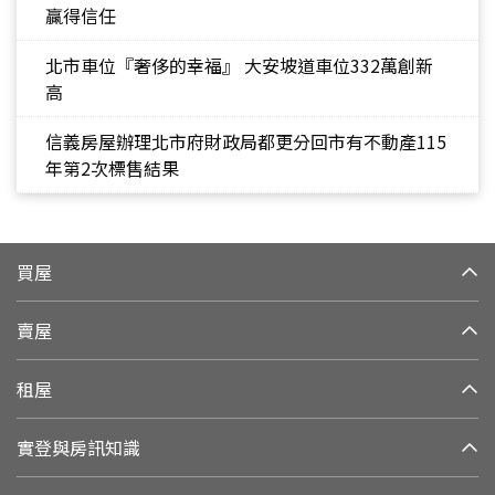
贏得信任
北市車位『奢侈的幸福』 大安坡道車位332萬創新
高
信義房屋辦理北市府財政局都更分回市有不動產115
年第2次標售結果
買屋
賣屋
租屋
實登與房訊知識