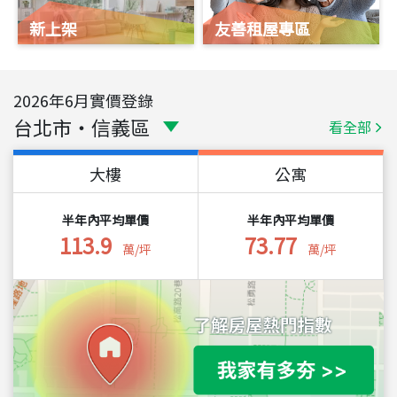
新上架
友善租屋專區
2026
年
6
月實價登錄
台北市
・
信義區
看全部
大樓
公寓
半年內平均單價
半年內平均單價
113.9
73.77
萬/坪
萬/坪