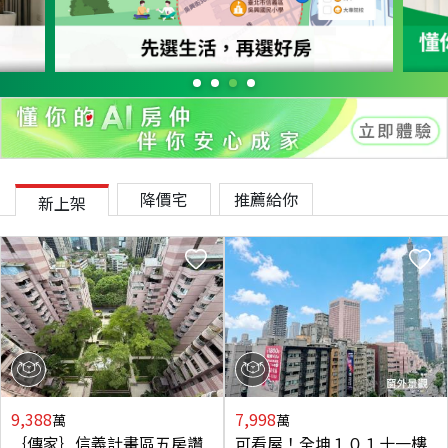
降價宅
推薦給你
新上架
9,388
7,998
萬
萬
｛傳家｝信義計畫區五房讚
可看屋！全坤１０１十一樓