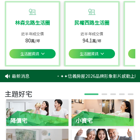
林森北路生活圈
民權西路生活圈
近半年成交價
近半年成交價
80
94.1
萬/坪
萬/坪
生活圈資訊
生活圈資訊
最新消息
‧
✦✦信義房屋2026品牌形象影片感動上映
主題好宅
降價宅
小資宅