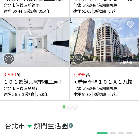
台北市信義區松德路
台北市信義區信義路四段
建坪
90.44
5房2廳
35.4年
建坪
51.63
3房2廳
0.7年
3,980
7,998
萬
萬
１０１景觀北醫電梯三房車
可看屋全坤１０１Ａ１九樓
台北市信義區吳興街
台北市信義區信義路四段
建坪
56.5
3房2廳
25.0年
建坪
51.63
3房2廳
0.7年
台北市
熱門生活圈