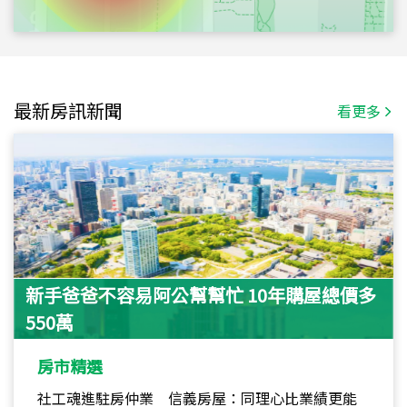
最新房訊新聞
看更多
新手爸爸不容易阿公幫幫忙 10年購屋總價多
550萬
房市精選
社工魂進駐房仲業 信義房屋：同理心比業績更能