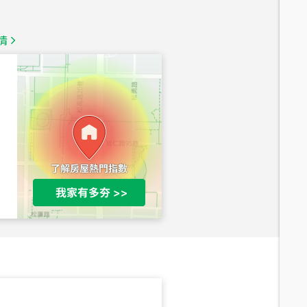
總價
1,350
萬
情
總價
1,020
萬
總價
490
萬
總價
1,808
萬
總價
530
萬
路二段