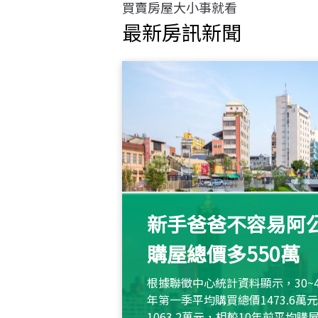
買賣房屋大小事就看
最新房訊新聞
新手爸爸不容易阿公
購屋總價多550萬
根據聯徵中心統計資料顯示，30~
年第一季平均購買總價1473.6
1063.2萬元，相較10年前平均購