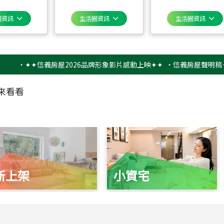
圈資訊
生活圈資訊
生活圈資訊
✦✦信義房屋2026品牌形象影片感動上映✦✦
‧
信義房屋聲明稿－防詐騙
來看看
新上架
小資宅