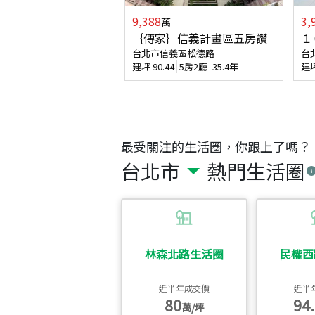
9,388
3,
萬
｛傳家｝信義計畫區五房讚
１
台北市信義區松德路
台
建坪
90.44
5房2廳
35.4年
建
最受關注的生活圈，你跟上了嗎？
台北市
熱門生活圈
林森北路生活圈
民權西
近半年成交價
近半
80
94.
萬/坪