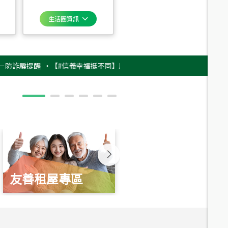
生活圈資訊
提醒
‧
【#信義幸福挺不同】用實力，讓升職免抽號碼牌！最新雇主品牌影片
友善租屋專區
新婚起家厝