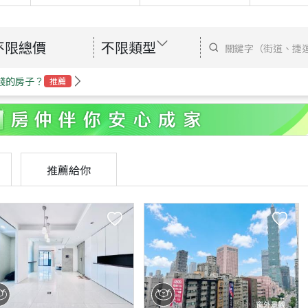
不限總價
不限類型
錢的房子？
推薦
推薦給你