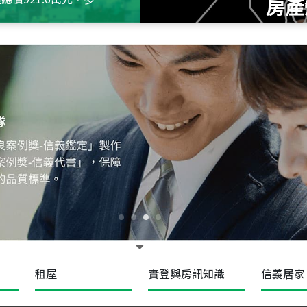
房產
115
年
07
月 成交
十泉十美
台北市北投區光明路
115
年
07
月 成交
四維天廈
新竹市新竹市四維路
115
年
07
月 成交
菁英典藏
新竹市新竹市慈祥路
租屋
實登與房訊知識
信義居家