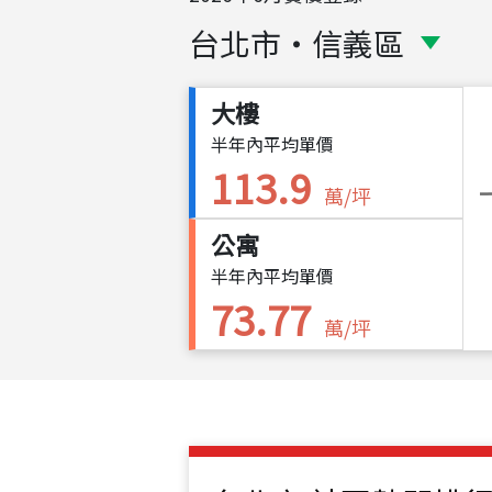
台北市
・
信義區
大樓
半年內平均單價
113.9
萬/坪
公寓
半年內平均單價
73.77
萬/坪