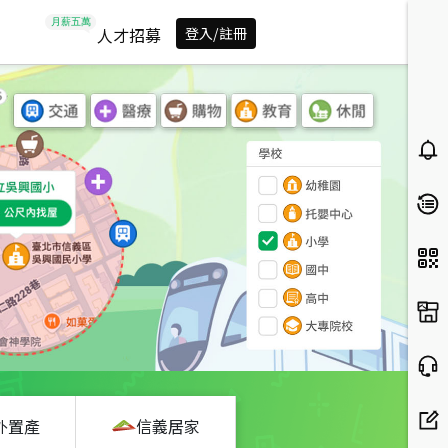
人才招募
登入/註冊
外置產
信義居家