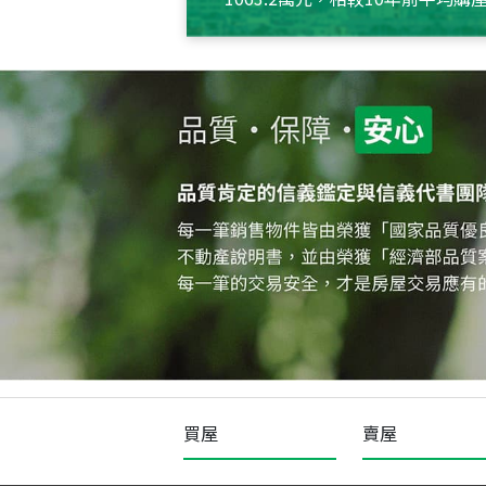
約550萬元，且貸款金額也多
買屋
賣屋