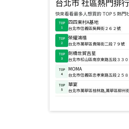
台北市
社區熱門排
快來看看最多人想買的 TOP 5 熱門
四四東村A基地
TOP
1
台北市信義區吳興街２６２號
榮耀鴻禧
TOP
2
台北市萬華區貴陽街二段７９號
劍橋世貿吉星
TOP
3
台北市松山區南京東路五段３３０
MOMA
TOP
4
台北市信義區忠孝東路五段２５８
華宴
TOP
5
台北市萬華區桂林路,萬華區柳州