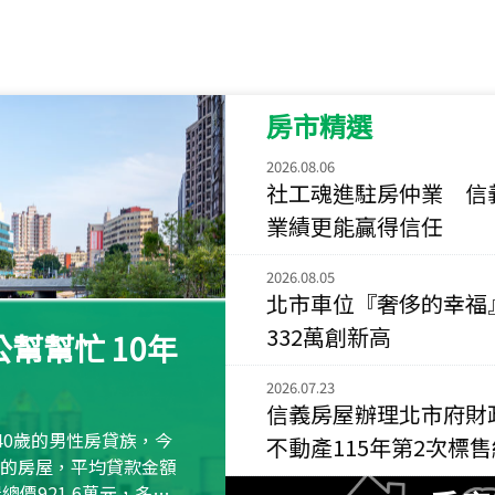
115
年
07
月 成交
菁英典藏
新竹市新竹市慈祥路
房市精選
115
年
07
月 成交
長隄
2026.08.06
新北市永和區環河西
社工魂進駐房仲業 信
業績更能贏得信任
115
年
07
月 成交
央央
2026.08.05
新竹縣竹北市高鐵八
北市車位『奢侈的幸福
332萬創新高
115
年
07
月 成交
幫幫忙 10年
小西華
台北市內湖區康寧路
2026.07.23
信義房屋辦理北市府財
115
年
07
月 成交
40歲的男性房貸族，今
不動產115年第2次標
捷豹
萬元的房屋，平均貸款金額
台北市中山區長春路
屋總價921.6萬元，多出