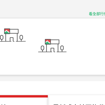
115
年
07
月 成交
捷豹
台北市中山區長春路
看全部行
115
年
07
月 成交
十泉十美
台北市北投區光明路
115
年
07
月 成交
四維天廈
新竹市新竹市四維路
115
年
07
月 成交
菁英典藏
新竹市新竹市慈祥路
115
年
07
月 成交
長隄
新北市永和區環河西