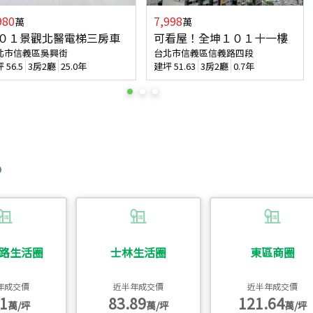
980
7,998
萬
萬
０１景觀北醫電梯三房車
可看屋！全坤１０１十一樓
北市信義區吳興街
台北市信義區信義路四段
坪
56.5
3房2廳
25.0年
建坪
51.63
3房2廳
0.7年
路生活圈
士林生活圈
東區商圈
年成交價
近半年成交價
近半年成交價
1
83.89
121.64
萬/坪
萬/坪
萬/坪