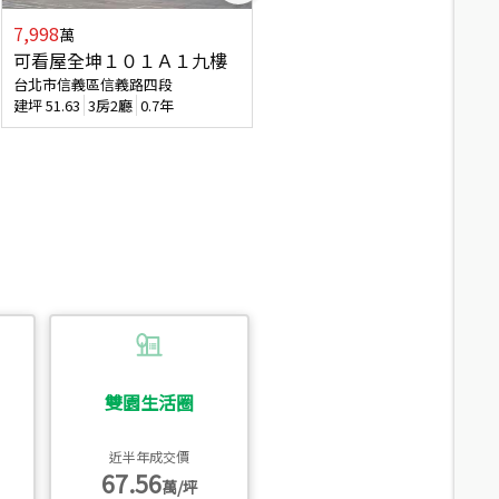
7,998
3,800
萬
萬
可看屋全坤１０１Ａ１九樓
信義區大空間美寓
台北市信義區信義路四段
台北市信義區大道路
建坪
51.63
3房2廳
0.7年
建坪
39.62
6房4廳(含加蓋)
51.9
雙園生活圈
近半年成交價
67.56
萬/坪