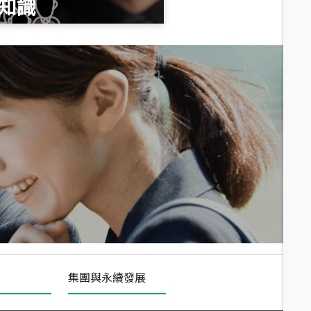
知識
總價
1,020
萬
總價
490
萬
總價
1,808
萬
集團與永續發展