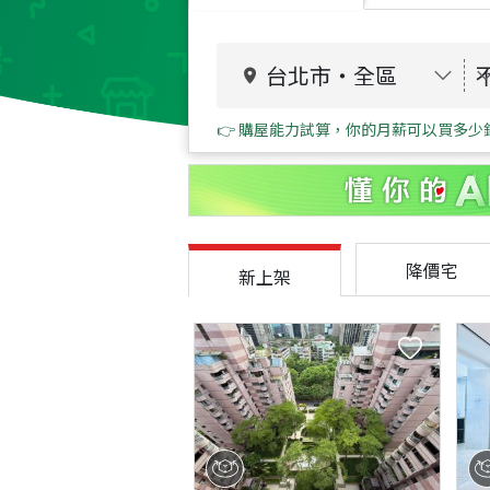
台北市
・
全區
👉 購屋能力試算，你的月薪可以買多少
降價宅
新上架