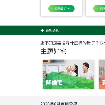
生活圈資訊
生活
最新消息
‧
還不知道要搜尋什麼樣的房子？快
主題好宅
降價宅
2026
年
6
月實價登錄