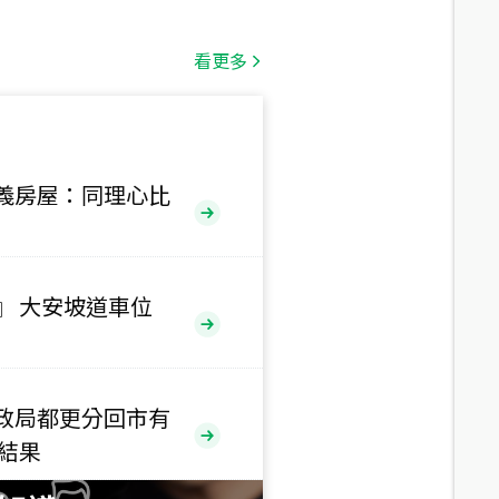
總價
1,808
萬
看更多
總價
530
萬
路二段
義房屋：同理心比
總價
5,800
萬
路
』 大安坡道車位
總價
1,938
萬
三段
政局都更分回市有
總價
售結果
1,350
萬