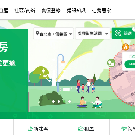
租屋
社區/商辦
實價登錄
房訊知識
信義居家
新建案
租屋
海