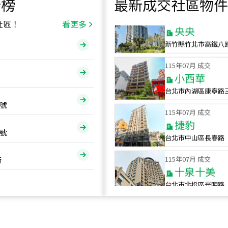
行榜
最新成交社區物件
115
年
07
月 成交
央央
社區！
看更多
新竹縣竹北市高鐵八
115
年
07
月 成交
小西華
台北市內湖區康寧路
115
年
07
月 成交
號
捷豹
台北市中山區長春路
號
115
年
07
月 成交
十泉十美
街
台北市北投區光明路
115
年
07
月 成交
四維天廈
新竹市新竹市四維路