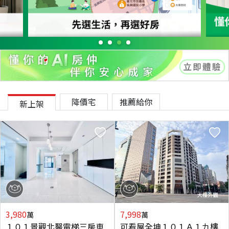
降價宅
推薦給你
新上架
3,980
7,998
萬
萬
１０１景觀北醫電梯三房車
可看屋全坤１０１Ａ１九樓