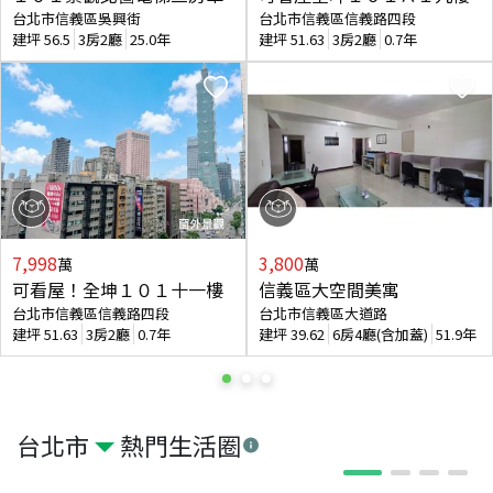
台北市信義區吳興街
台北市信義區信義路四段
建坪
56.5
3房2廳
25.0年
建坪
51.63
3房2廳
0.7年
7,998
3,800
萬
萬
可看屋！全坤１０１十一樓
信義區大空間美寓
台北市信義區信義路四段
台北市信義區大道路
建坪
51.63
3房2廳
0.7年
建坪
39.62
6房4廳(含加蓋)
51.9年
台北市
熱門生活圈