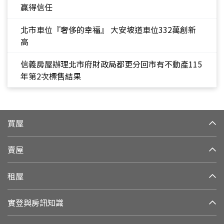
贏得信任
北市車位『奢侈的幸福』 大安坡道車位332萬創新
高
信義房屋辦理北市府財政局都更分回市有不動產115
年第2次標售結果
買屋
賣屋
租屋
實登與房訊知識