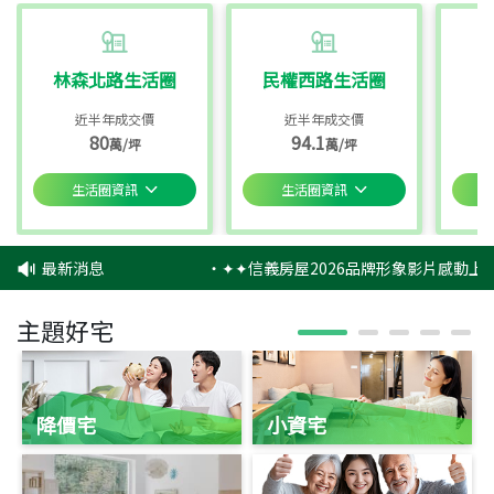
林森北路生活圈
民權西路生活圈
近半年成交價
近半年成交價
80
94.1
萬/坪
萬/坪
生活圈資訊
生活圈資訊
最新消息
‧
✦✦信義房屋2026品牌形象影片感動上映
主題好宅
降價宅
小資宅