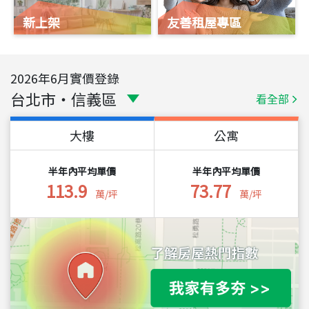
新上架
友善租屋專區
2026
年
6
月實價登錄
台北市
・
信義區
看全部
大樓
公寓
半年內平均單價
半年內平均單價
113.9
73.77
萬/坪
萬/坪