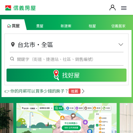
買屋
賣屋
新建案
租屋
信義居家
台北市
・
全區
找好屋
👉 你的月薪可以買多少錢的房子？
推薦