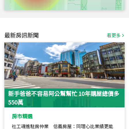
最新房訊新聞
看更多
新手爸爸不容易阿公幫幫忙 10年購屋總價多
550萬
房市精選
社工魂進駐房仲業 信義房屋：同理心比業績更能