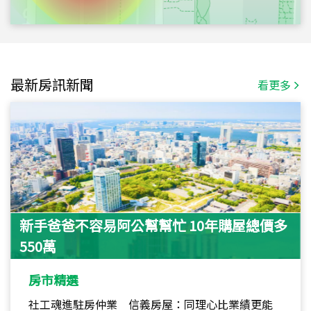
最新房訊新聞
看更多
新手爸爸不容易阿公幫幫忙 10年購屋總價多
550萬
房市精選
社工魂進駐房仲業 信義房屋：同理心比業績更能