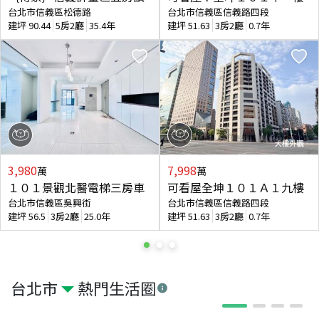
台北市信義區松德路
台北市信義區信義路四段
建坪
90.44
5房2廳
35.4年
建坪
51.63
3房2廳
0.7年
3,980
7,998
萬
萬
１０１景觀北醫電梯三房車
可看屋全坤１０１Ａ１九樓
台北市信義區吳興街
台北市信義區信義路四段
建坪
56.5
3房2廳
25.0年
建坪
51.63
3房2廳
0.7年
台北市
熱門生活圈