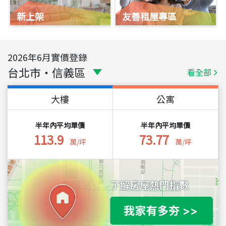
新上架
友善租屋專區
2026
年
6
月實價登錄
台北市
・
信義區
看全部
大樓
公寓
半年內平均單價
半年內平均單價
113.9
73.77
萬/坪
萬/坪