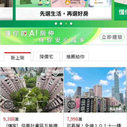
降價宅
推薦給你
新上架
9,388
7,998
萬
萬
｛傳家｝信義計畫區五房讚
可看屋！全坤１０１十一樓