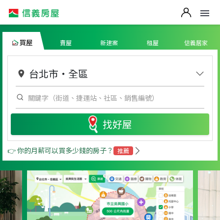
買屋
賣屋
新建案
租屋
信義居家
台北市
・
全區
找好屋
👉 你的月薪可以買多少錢的房子？
推薦