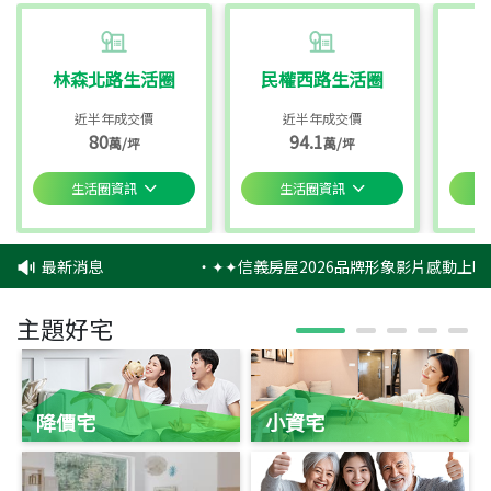
林森北路生活圈
民權西路生活圈
近半年成交價
近半年成交價
80
94.1
萬/坪
萬/坪
生活圈資訊
生活圈資訊
最新消息
‧
✦✦信義房屋2026品牌形象影片感動上映
主題好宅
降價宅
小資宅