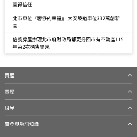
贏得信任
北市車位『奢侈的幸福』 大安坡道車位332萬創新
高
信義房屋辦理北市府財政局都更分回市有不動產115
年第2次標售結果
買屋
賣屋
租屋
實登與房訊知識