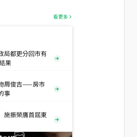
總價
1,808
萬
看更多
總價
530
萬
路二段
政局都更分回市有
售結果
總價
5,800
萬
路
物周俊吉——房市
總價
的事
1,938
萬
三段
 施振榮膺首屆東
總價
1,350
萬