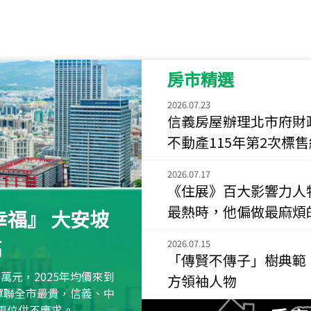
115
年
07
月 成交
菁英典藏
新竹市新竹市慈祥路
房市精選
115
年
07
月 成交
長隄
2026.07.23
新北市永和區環河西
信義房屋辦理北市府財
不動產115年第2次標
115
年
07
月 成交
央央
2026.07.17
新竹縣竹北市高鐵八
《住展》百大影響力人
115
年
07
月 成交
最熱時，他偏做最麻煩
福』 大安坡
小西華
台北市內湖區康寧路
高
2026.07.15
「傳賢不傳子」樹典範
115
年
07
月 成交
萬元，2025年均價來到
方領袖人物
捷豹
元蟬聯全市最貴，信義、中
台北市中山區長春路
區車位供不應求。