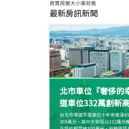
買賣房屋大小事就看
最新房訊新聞
北市車位『奢侈的幸
道車位332萬創新
台北市坡道平面車位十年來連漲45
269萬元，其中大安區以332萬
正區也都突破300萬元，反映市