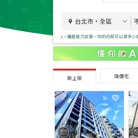
台北市
・
全區
👉 購屋能力試算，你的月薪可以買多少
降價宅
新上架