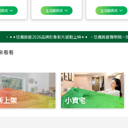
圈資訊
生活圈資訊
生活圈資訊
✦信義房屋2026品牌形象影片感動上映✦✦
‧
信義房屋聲明稿－防詐騙提
來看看
新上架
小資宅
115
年
07
月 成交