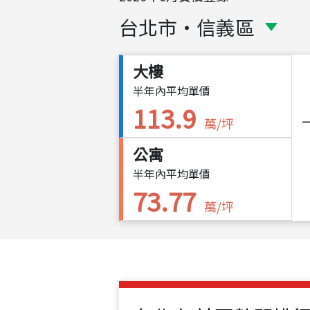
台北市
・
信義區
大樓
半年內平均單價
113.9
萬/坪
公寓
半年內平均單價
73.77
萬/坪