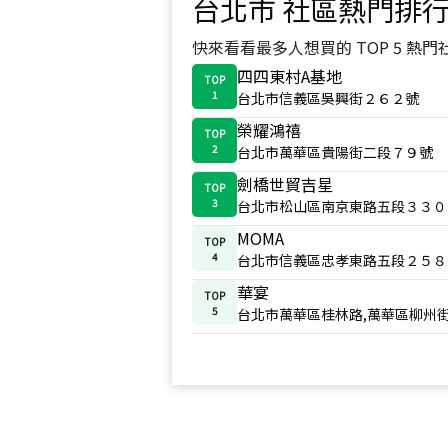
台北市
社區熱門排
快來看看最多人想買的 TOP 5 熱門
四四東村A基地
TOP
1
台北市信義區吳興街２６２號
榮耀鴻禧
TOP
2
台北市萬華區貴陽街二段７９號
劍橋世貿吉星
TOP
3
台北市松山區南京東路五段３３０
MOMA
TOP
4
台北市信義區忠孝東路五段２５８
華宴
TOP
5
台北市萬華區桂林路,萬華區柳州