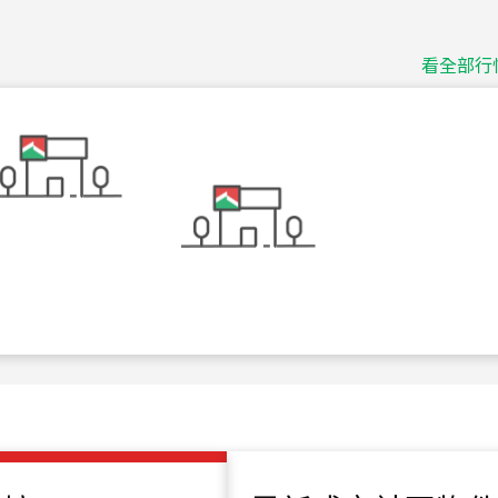
捷豹
台北市中山區長春路
看全部行
115
年
07
月 成交
十泉十美
台北市北投區光明路
115
年
07
月 成交
四維天廈
新竹市新竹市四維路
115
年
07
月 成交
菁英典藏
新竹市新竹市慈祥路
115
年
07
月 成交
長隄
新北市永和區環河西