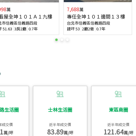
998
7,688
萬
萬
看屋全坤１０１Ａ１九樓
專任全坤１０１邊間１３樓
北市信義區信義路四段
台北市信義區信義路四段
坪
51.63
3房2廳
0.7年
建坪
53
2廳2衛
0.7年
路生活圈
士林生活圈
東區商圈
年成交價
近半年成交價
近半年成交價
1
83.89
121.64
萬/坪
萬/坪
萬/坪