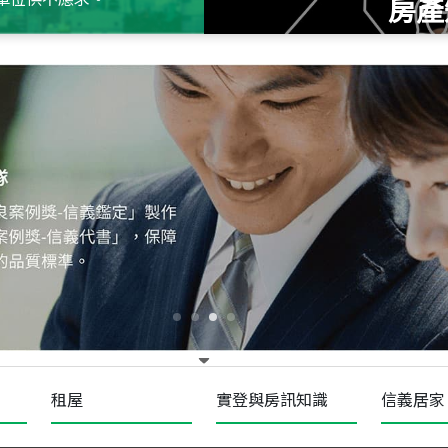
房產
115
年
07
月 成交
十泉十美
台北市北投區光明路
115
年
07
月 成交
四維天廈
新竹市新竹市四維路
115
年
07
月 成交
菁英典藏
新竹市新竹市慈祥路
租屋
實登與房訊知識
信義居家