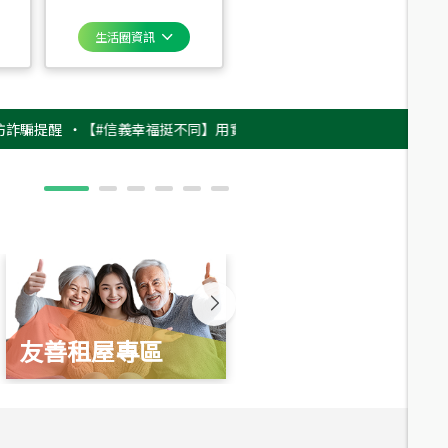
生活圈資訊
醒
‧
【#信義幸福挺不同】用實力，讓升職免抽號碼牌！最新雇主品牌影片上
友善租屋專區
新婚起家厝
總價