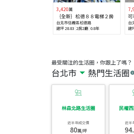
3,420
7,
萬
｛全新｝松德８８電梯２房
可
台北市信義區松德路
台
建坪
28.83
2房2廳
0.8年
建
最受關注的生活圈，你跟上了嗎？
台北市
熱門生活圈
林森北路生活圈
民權西
近半年成交價
近半
80
94.
萬/坪