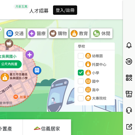
人才招募
登入/註冊
外置產
信義居家