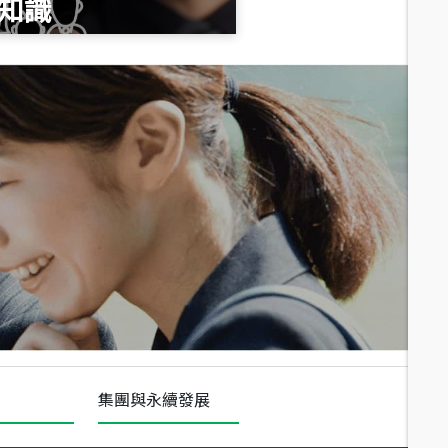
知識
總價
1,020
萬
總價
490
萬
總價
1,808
萬
集團與永續發展