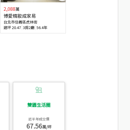
2,088
4,280
萬
萬
博愛精妝成家易
信義陽光自由露臺戶
台北市信義區虎林街
台北市信義區基隆路一段
建坪
20.47
3房2廳
56.4年
建坪
56.15
3房3廳
31.5年
雙園生活圈
近半年成交價
67.56
萬/坪