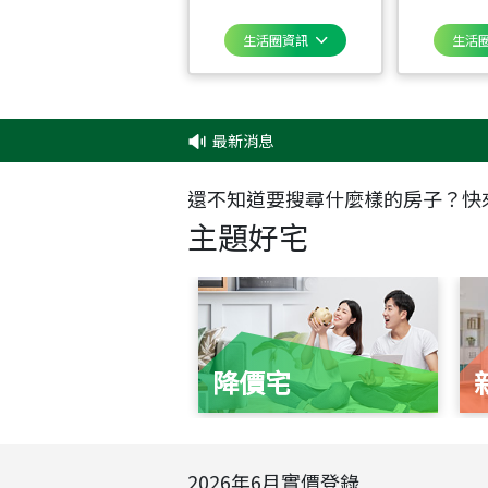
生活圈資訊
生活
最新消息
‧
✦
還不知道要搜尋什麼樣的房子？快
主題好宅
降價宅
2026
年
6
月實價登錄