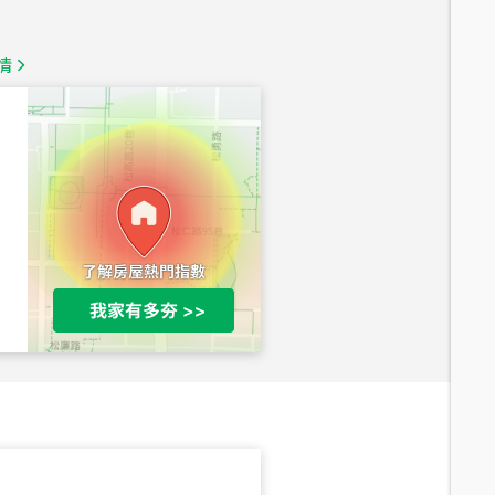
1,350
萬
情
總價
1,020
萬
總價
490
萬
總價
1,808
萬
總價
530
萬
路二段