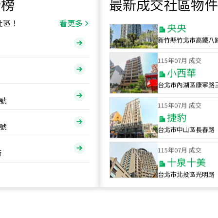
行榜
最新成交社區物件
115
年
07
月 成交
央央
社區！
看更多
新竹縣竹北市高鐵八
115
年
07
月 成交
小西華
台北市內湖區康寧路
115
年
07
月 成交
號
捷豹
台北市中山區長春路
號
115
年
07
月 成交
十泉十美
街
台北市北投區光明路
115
年
07
月 成交
四維天廈
新竹市新竹市四維路