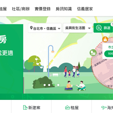
租屋
社區/商辦
實價登錄
房訊知識
信義居家
新建案
租屋
海