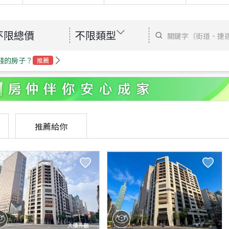
不限總價
不限類型
錢的房子？
推薦
推薦給你