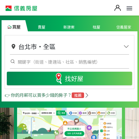
買屋
賣屋
新建案
租屋
信義居家
台北市
・
全區
找好屋
👉 你的月薪可以買多少錢的房子？
推薦