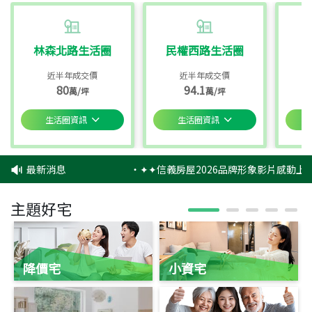
林森北路生活圈
民權西路生活圈
近半年成交價
近半年成交價
80
94.1
萬/坪
萬/坪
生活圈資訊
生活圈資訊
最新消息
‧
✦✦信義房屋2026品牌形象影片感動上映
主題好宅
降價宅
小資宅