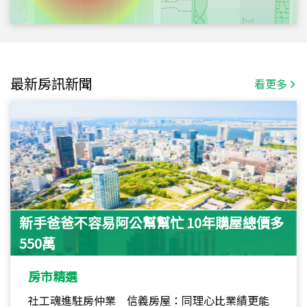
最新房訊新聞
看更多
新手爸爸不容易阿公幫幫忙 10年購屋總價多
550萬
房市精選
社工魂進駐房仲業 信義房屋：同理心比業績更能