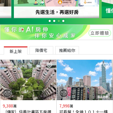
降價宅
推薦給你
新上架
9,388
7,998
萬
萬
｛傳家｝信義計畫區五房讚
可看屋！全坤１０１十一樓