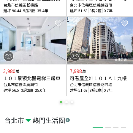
台北市信義區松德路
台北市信義區信義路四段
建坪
90.44
5房2廳
35.4年
建坪
51.63
3房2廳
0.7年
3,980
7,998
萬
萬
１０１景觀北醫電梯三房車
可看屋全坤１０１Ａ１九樓
台北市信義區吳興街
台北市信義區信義路四段
建坪
56.5
3房2廳
25.0年
建坪
51.63
3房2廳
0.7年
台北市
熱門生活圈