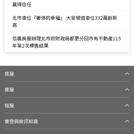
贏得信任
北市車位『奢侈的幸福』 大安坡道車位332萬創新
高
信義房屋辦理北市府財政局都更分回市有不動產115
年第2次標售結果
買屋
賣屋
租屋
實登與房訊知識