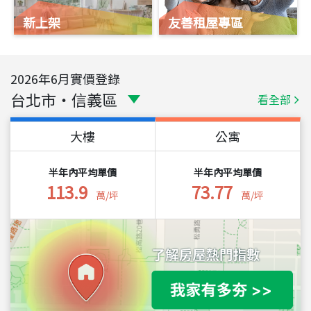
新上架
友善租屋專區
2026
年
6
月實價登錄
台北市
・
信義區
看全部
大樓
公寓
半年內平均單價
半年內平均單價
113.9
73.77
萬/坪
萬/坪