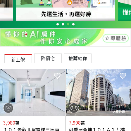
降價宅
推薦給你
新上架
3,980
7,998
萬
萬
１０１景觀北醫電梯三房車
可看屋全坤１０１Ａ１九樓