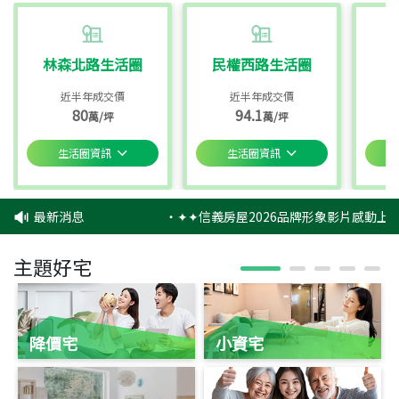
林森北路生活圈
民權西路生活圈
近半年成交價
近半年成交價
80
94.1
萬/坪
萬/坪
生活圈資訊
生活圈資訊
最新消息
‧
✦✦信義房屋2026品牌形象影片感動上映
主題好宅
降價宅
小資宅