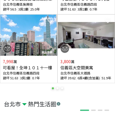
台北市信義區吳興街
台北市信義區信義路四段
建坪
56.5
3房2廳
25.0年
建坪
51.63
3房2廳
0.7年
7,998
3,800
萬
萬
可看屋！全坤１０１十一樓
信義區大空間美寓
台北市信義區信義路四段
台北市信義區大道路
建坪
51.63
3房2廳
0.7年
建坪
39.62
6房4廳(含加蓋)
51.9年
台北市
熱門生活圈