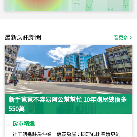
最新房訊新聞
看更多
新手爸爸不容易阿公幫幫忙 10年購屋總價多
550萬
房市精選
社工魂進駐房仲業 信義房屋：同理心比業績更能