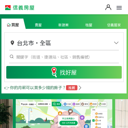
買屋
賣屋
新建案
租屋
信義居家
台北市
・
全區
找好屋
👉 你的月薪可以買多少錢的房子？
推薦