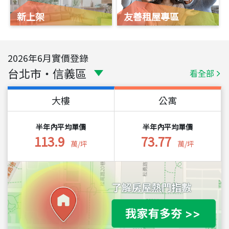
新上架
友善租屋專區
2026
年
6
月實價登錄
台北市
・
信義區
看全部
大樓
公寓
半年內平均單價
半年內平均單價
113.9
73.77
萬/坪
萬/坪