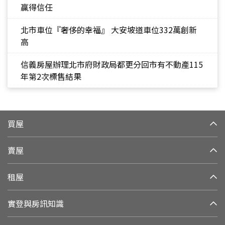
贏得信任
北市車位『奢侈的幸福』 大安坡道車位332萬創新
高
信義房屋辦理北市府財政局都更分回市有不動產115
年第2次標售結果
買屋
賣屋
租屋
實登與房訊知識