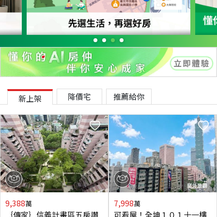
降價宅
推薦給你
新上架
9,388
7,998
萬
萬
｛傳家｝信義計畫區五房讚
可看屋！全坤１０１十一樓