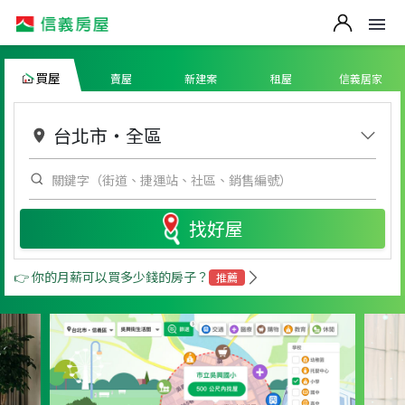
買屋
賣屋
新建案
租屋
信義居家
台北市
・
全區
找好屋
👉 你的月薪可以買多少錢的房子？
推薦