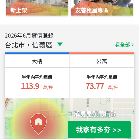
新上架
友善租屋專區
2026
年
6
月實價登錄
台北市
・
信義區
看全部
大樓
公寓
半年內平均單價
半年內平均單價
113.9
73.77
萬/坪
萬/坪