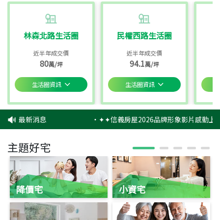
林森北路生活圈
民權西路生活圈
近半年成交價
近半年成交價
80
94.1
萬/坪
萬/坪
生活圈資訊
生活圈資訊
最新消息
‧
✦✦信義房屋2026品牌形象影片感動上映
主題好宅
降價宅
小資宅