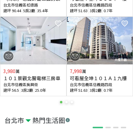
台北市信義區松德路
台北市信義區信義路四段
建坪
90.44
5房2廳
35.4年
建坪
51.63
3房2廳
0.7年
3,980
7,998
萬
萬
１０１景觀北醫電梯三房車
可看屋全坤１０１Ａ１九樓
台北市信義區吳興街
台北市信義區信義路四段
建坪
56.5
3房2廳
25.0年
建坪
51.63
3房2廳
0.7年
台北市
熱門生活圈