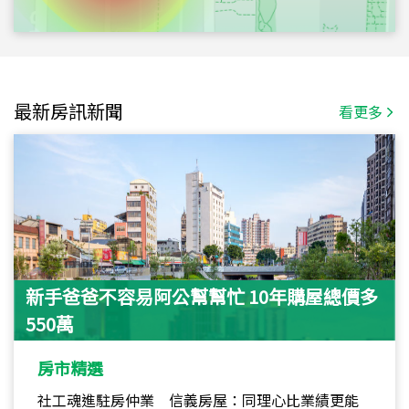
最新房訊新聞
看更多
新手爸爸不容易阿公幫幫忙 10年購屋總價多
550萬
房市精選
社工魂進駐房仲業 信義房屋：同理心比業績更能