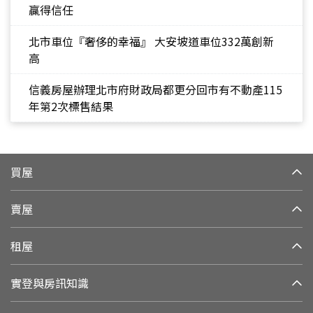
贏得信任
北市車位『奢侈的幸福』 大安坡道車位332萬創新
高
信義房屋辦理北市府財政局都更分回市有不動產115
年第2次標售結果
買屋
賣屋
租屋
實登與房訊知識