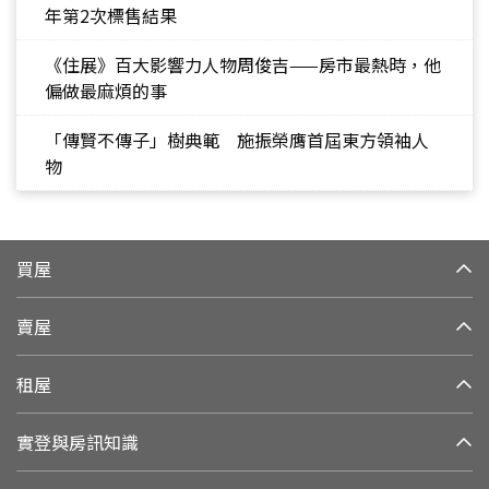
年第2次標售結果
《住展》百大影響力人物周俊吉——房市最熱時，他
偏做最麻煩的事
「傳賢不傳子」樹典範 施振榮膺首屆東方領袖人
物
買屋
賣屋
租屋
實登與房訊知識