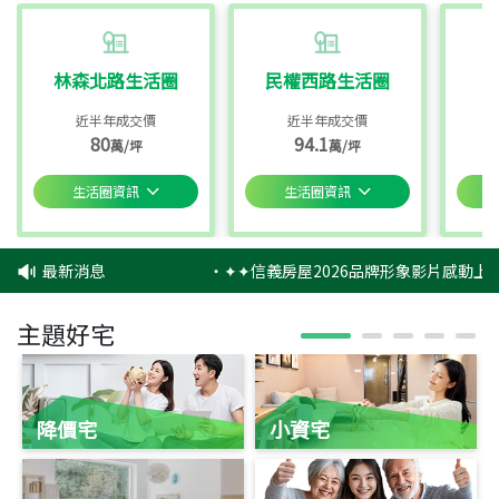
林森北路生活圈
民權西路生活圈
近半年成交價
近半年成交價
80
94.1
萬/坪
萬/坪
生活圈資訊
生活圈資訊
最新消息
‧
✦✦信義房屋2026品牌形象影片感動上映
主題好宅
降價宅
小資宅