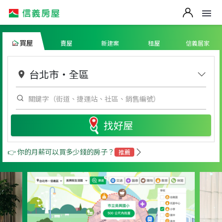
買屋
賣屋
新建案
租屋
信義居家
台北市
・
全區
找好屋
👉 你的月薪可以買多少錢的房子？
推薦