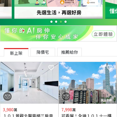
降價宅
推薦給你
新上架
3,980
7,998
萬
萬
１０１景觀北醫電梯三房車
可看屋！全坤１０１十一樓