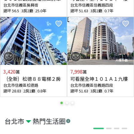
台北市信義區吳興街
台北市信義區信義路四段
建坪
56.5
3房2廳
25.0年
建坪
51.63
3房2廳
0.7年
3,420
7,998
萬
萬
｛全新｝松德８８電梯２房
可看屋全坤１０１Ａ１九樓
台北市信義區松德路
台北市信義區信義路四段
建坪
28.83
2房2廳
0.8年
建坪
51.63
3房2廳
0.7年
台北市
熱門生活圈