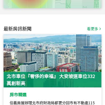
最新房訊新聞
看更多
北市車位『奢侈的幸福』 大安坡道車位332
萬創新高
房市精選
信義房屋辦理北市府財政局都更分回市有不動產115