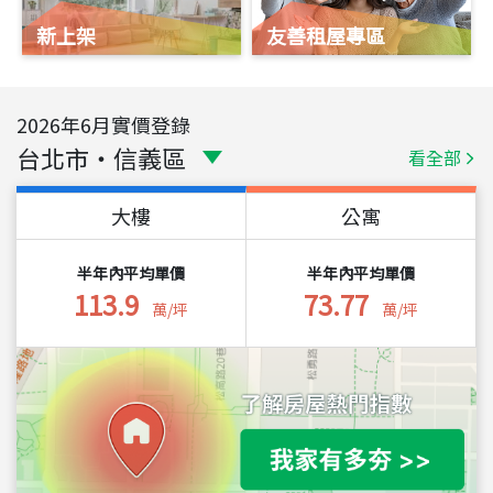
新上架
友善租屋專區
2026
年
6
月實價登錄
台北市
・
信義區
看全部
大樓
公寓
半年內平均單價
半年內平均單價
113.9
73.77
萬/坪
萬/坪