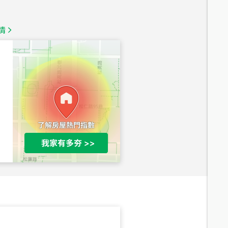
總價
1,350
萬
情
總價
1,020
萬
總價
490
萬
總價
1,808
萬
總價
530
萬
路二段