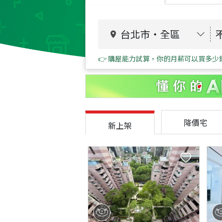
台北市
・
全區
👉 購屋能力試算，你的月薪可以買多少
降價宅
新上架