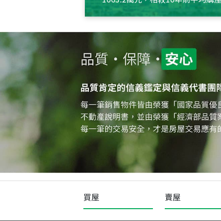
約550萬元，且貸款金額也多
買屋
賣屋