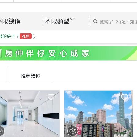
不限總價
不限類型
錢的房子？
推薦
推薦給你