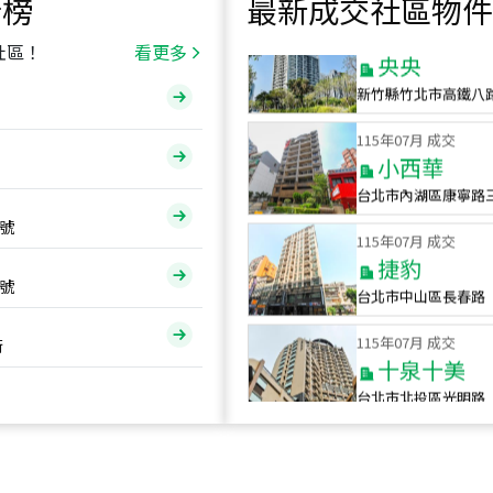
行榜
最新成交社區物件
115
年
07
月 成交
央央
社區！
看更多
新竹縣竹北市高鐵八
115
年
07
月 成交
小西華
台北市內湖區康寧路
115
年
07
月 成交
號
捷豹
台北市中山區長春路
號
115
年
07
月 成交
十泉十美
街
台北市北投區光明路
115
年
07
月 成交
四維天廈
新竹市新竹市四維路