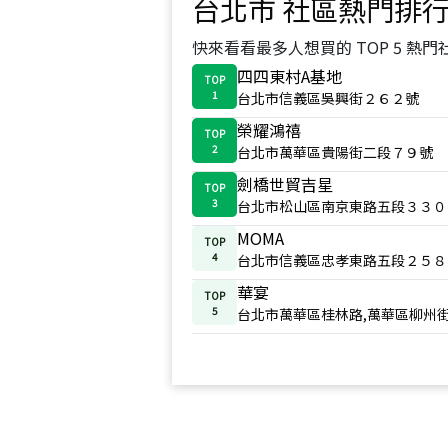
台北市
社區熱門排
快來看看最多人想買的 TOP 5 熱門
四四東村A基地
TOP
1
台北市信義區吳興街２６２號
榮耀鴻禧
TOP
2
台北市萬華區貴陽街二段７９號
劍橋世貿吉星
TOP
3
台北市松山區南京東路五段３３０
MOMA
TOP
4
台北市信義區忠孝東路五段２５８
華宴
TOP
5
台北市萬華區桂林路,萬華區柳州