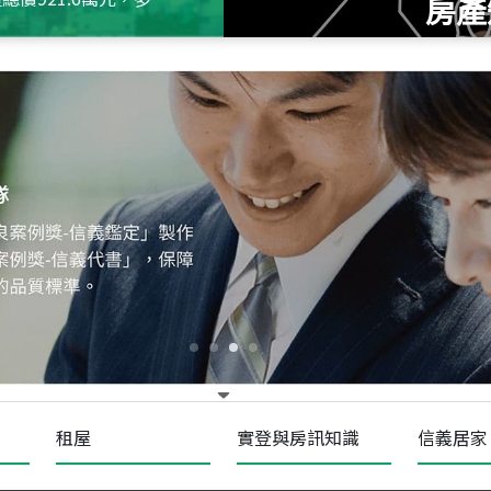
房產
115
年
07
月 成交
十泉十美
台北市北投區光明路
115
年
07
月 成交
四維天廈
新竹市新竹市四維路
115
年
07
月 成交
菁英典藏
新竹市新竹市慈祥路
租屋
實登與房訊知識
信義居家