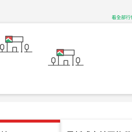
115
年
07
月 成交
捷豹
台北市中山區長春路
看全部行
115
年
07
月 成交
十泉十美
台北市北投區光明路
115
年
07
月 成交
四維天廈
新竹市新竹市四維路
115
年
07
月 成交
菁英典藏
新竹市新竹市慈祥路
115
年
07
月 成交
長隄
新北市永和區環河西