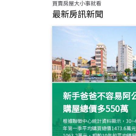
買賣房屋大小事就看
最新房訊新聞
新手爸爸不容易阿公
購屋總價多550萬
根據聯徵中心統計資料顯示，30~
年第一季平均購買總價1473.6
1063.2萬元，相較10年前平均購