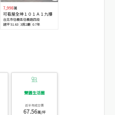
7,998
3,800
萬
萬
可看屋全坤１０１Ａ１九樓
信義區大空間美寓
台北市信義區信義路四段
台北市信義區大道路
建坪
51.63
3房2廳
0.7年
建坪
39.62
6房4廳(含加蓋)
51.9
雙園生活圈
近半年成交價
67.56
萬/坪