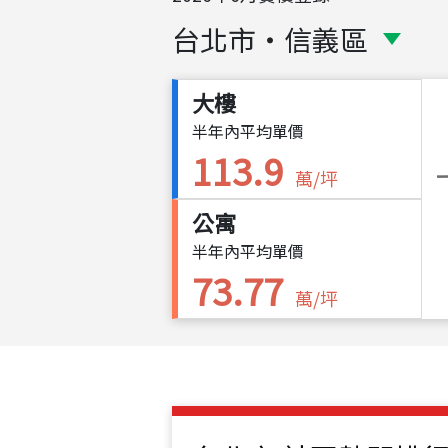
台北市
・
信義區
大樓
半年內平均單價
113.9
萬/坪
公寓
半年內平均單價
73.77
萬/坪