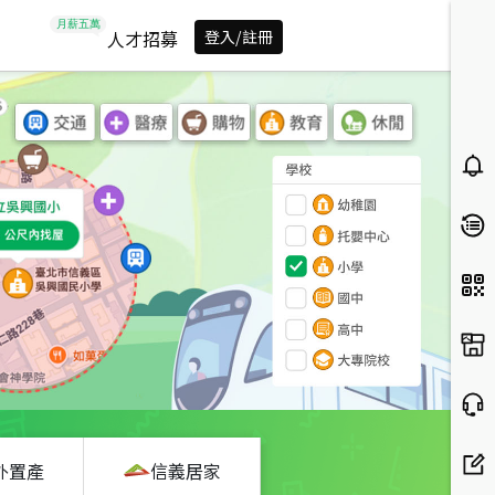
人才招募
登入/註冊
外置產
信義居家