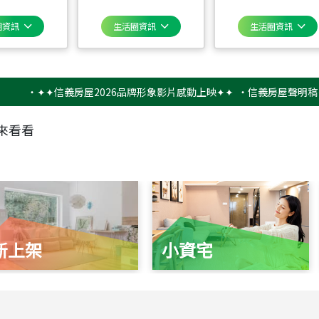
圈資訊
生活圈資訊
生活圈資訊
‧
✦✦信義房屋2026品牌形象影片感動上映✦✦
‧
信義房屋聲明稿－防詐
來看看
新上架
小資宅