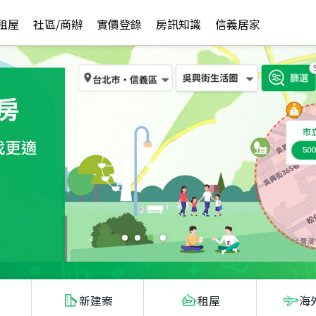
租屋
社區/商辦
實價登錄
房訊知識
信義居家
新建案
租屋
海