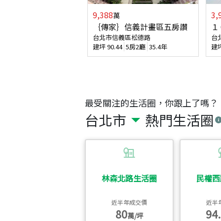
9,388
3,
萬
｛傳家｝信義計畫區五房讚
１
台北市信義區松德路
台
建坪
90.44
5房2廳
35.4年
建
最受關注的生活圈，你跟上了嗎？
台北市
熱門生活圈
林森北路生活圈
民權西
近半年成交價
近半
80
94.
萬/坪