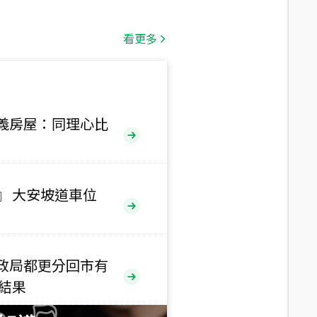
總價
1,808
萬
看更多
總價
530
萬
路二段
義房屋：同理心比
總價
5,800
萬
路
』 大安坡道車位
總價
1,938
萬
三段
政局都更分回市有
總價
售結果
1,350
萬