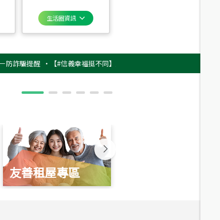
生活圈資訊
騙提醒
‧
【#信義幸福挺不同】用實力，讓升職免抽號碼牌！最新雇主品牌影片
友善租屋專區
新婚起家厝