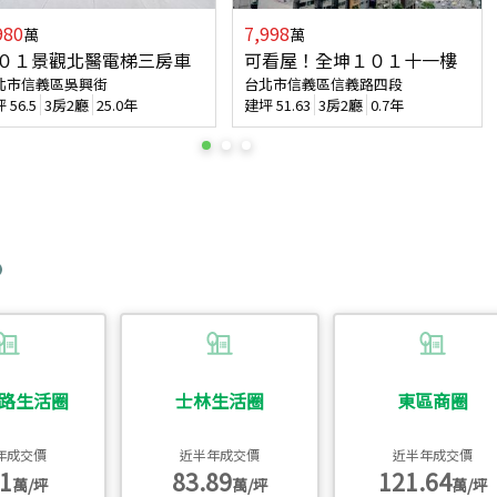
980
7,998
萬
萬
０１景觀北醫電梯三房車
可看屋！全坤１０１十一樓
北市信義區吳興街
台北市信義區信義路四段
坪
56.5
3房2廳
25.0年
建坪
51.63
3房2廳
0.7年
路生活圈
士林生活圈
東區商圈
年成交價
近半年成交價
近半年成交價
1
83.89
121.64
萬/坪
萬/坪
萬/坪