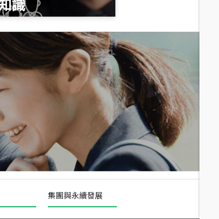
知識
總價
1,020
萬
總價
490
萬
總價
1,808
萬
集團與永續發展