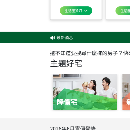
生活圈資訊
生活
最新消息
還不知道要搜尋什麼樣的房子？快
主題好宅
降價宅
2026
年
6
月實價登錄