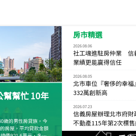
115
年
07
月 成交
菁英典藏
新竹市新竹市慈祥路
房市精選
115
年
07
月 成交
長隄
2026.08.06
新北市永和區環河西
社工魂進駐房仲業 信
業績更能贏得信任
115
年
07
月 成交
央央
2026.08.05
新竹縣竹北市高鐵八
北市車位『奢侈的幸福
332萬創新高
115
年
07
月 成交
幫幫忙 10年
小西華
台北市內湖區康寧路
2026.07.23
信義房屋辦理北市府財
115
年
07
月 成交
40歲的男性房貸族，今
不動產115年第2次標
捷豹
萬元的房屋，平均貸款金額
台北市中山區長春路
屋總價921.6萬元，多出