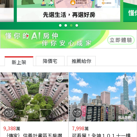
降價宅
推薦給你
新上架
9,388
7,998
萬
萬
｛傳家｝信義計畫區五房讚
可看屋！全坤１０１十一樓