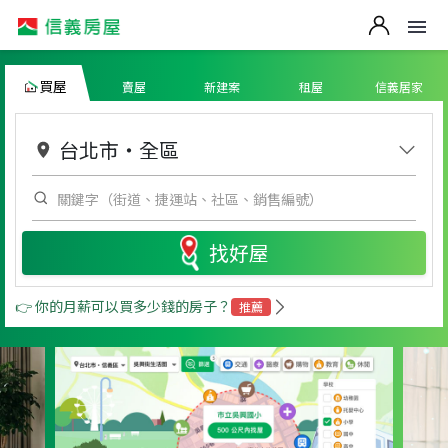
買屋
賣屋
新建案
租屋
信義居家
台北市
・
全區
找好屋
👉 你的月薪可以買多少錢的房子？
推薦