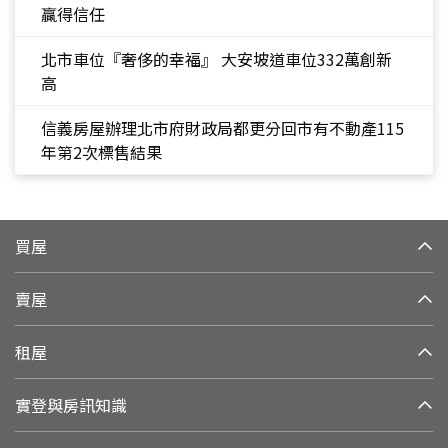
贏得信任
北市車位『奢侈的幸福』 大安坡道車位332萬創新
高
信義房屋辦理北市府財政局都更分回市有不動產115
年第2次標售結果
買屋
賣屋
租屋
實登與房訊知識