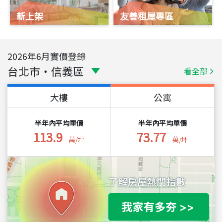
新上架
友善租屋專區
2026
年
6
月實價登錄
台北市
・
信義區
看全部
大樓
公寓
半年內平均單價
半年內平均單價
113.9
73.77
萬/坪
萬/坪