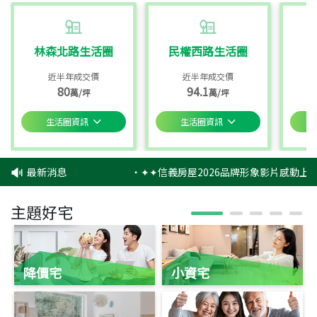
林森北路生活圈
民權西路生活圈
近半年成交價
近半年成交價
80
94.1
萬/坪
萬/坪
生活圈資訊
生活圈資訊
最新消息
‧
✦✦信義房屋2026品牌形象影片感動上映
主題好宅
降價宅
小資宅