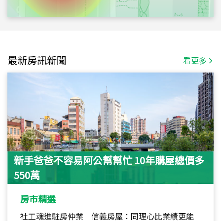
最新房訊新聞
看更多
新手爸爸不容易阿公幫幫忙 10年購屋總價多
550萬
房市精選
社工魂進駐房仲業 信義房屋：同理心比業績更能