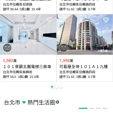
台北市信義區松德路
台北市信義區信義路四段
建坪
90.44
5房2廳
35.4年
建坪
51.63
3房2廳
0.7年
3,980
7,998
萬
萬
１０１景觀北醫電梯三房車
可看屋全坤１０１Ａ１九樓
台北市信義區吳興街
台北市信義區信義路四段
建坪
56.5
3房2廳
25.0年
建坪
51.63
3房2廳
0.7年
台北市
熱門生活圈