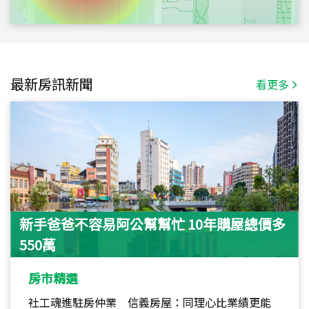
最新房訊新聞
看更多
新手爸爸不容易阿公幫幫忙 10年購屋總價多
550萬
房市精選
社工魂進駐房仲業 信義房屋：同理心比業績更能