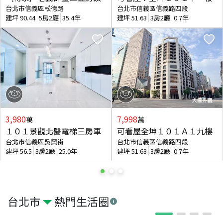
台北市信義區松德路
台北市信義區信義路四段
建坪
90.44
5房2廳
35.4年
建坪
51.63
3房2廳
0.7年
3,980
7,998
萬
萬
１０１景觀北醫電梯三房車
可看屋全坤１０１Ａ１九樓
台北市信義區吳興街
台北市信義區信義路四段
建坪
56.5
3房2廳
25.0年
建坪
51.63
3房2廳
0.7年
台北市
熱門生活圈