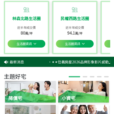
林森北路生活圈
民權西路生活圈
近半年成交價
近半年成交價
80
94.1
萬/坪
萬/坪
生活圈資訊
生活圈資訊
最新消息
‧
✦✦信義房屋2026品牌形象影片感動上映
主題好宅
降價宅
小資宅