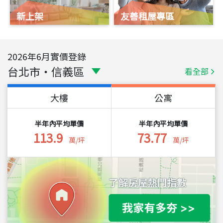
新上架
友善租屋專區
2026
年
6
月實價登錄
台北市
・
信義區
看全部
大樓
公寓
半年內平均單價
半年內平均單價
113.9
73.77
萬/坪
萬/坪