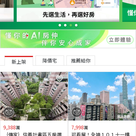
降價宅
推薦給你
新上架
9,388
7,998
萬
萬
｛傳家｝信義計畫區五房讚
可看屋！全坤１０１十一樓