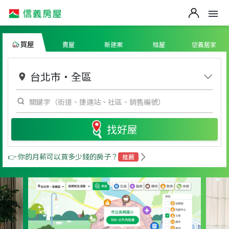
買屋
賣屋
新建案
租屋
信義居家
台北市
・
全區
找好屋
👉 你的月薪可以買多少錢的房子？
推薦