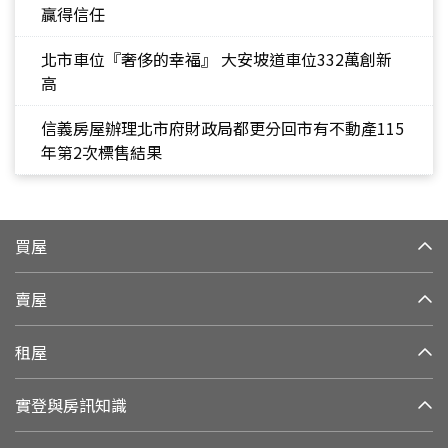
贏得信任
北市車位『奢侈的幸福』 大安坡道車位332萬創新
高
信義房屋辦理北市府財政局都更分回市有不動產115
年第2次標售結果
買屋
賣屋
租屋
實登與房訊知識