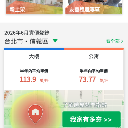
新上架
友善租屋專區
2026
年
6
月實價登錄
台北市
・
信義區
看全部
大樓
公寓
半年內平均單價
半年內平均單價
113.9
73.77
萬/坪
萬/坪