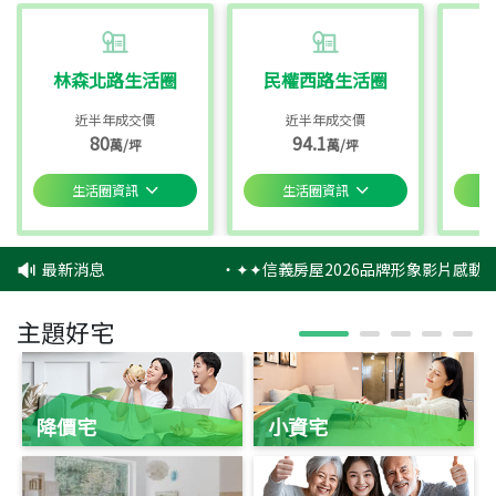
林森北路生活圈
民權西路生活圈
近半年成交價
近半年成交價
80
94.1
萬/坪
萬/坪
生活圈資訊
生活圈資訊
最新消息
‧
✦✦信義房屋2026品牌形象影片感動上
主題好宅
降價宅
小資宅