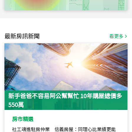
最新房訊新聞
看更多
新手爸爸不容易阿公幫幫忙 10年購屋總價多
550萬
房市精選
社工魂進駐房仲業 信義房屋：同理心比業績更能