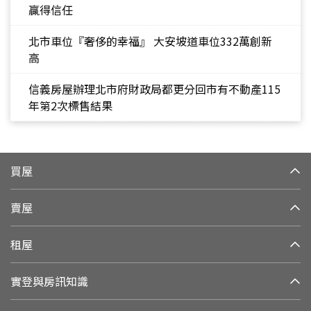
贏得信任
北市車位『奢侈的幸福』 大安坡道車位332萬創新
高
信義房屋辦理北市府財政局都更分回市有不動產115
年第2次標售結果
買屋
賣屋
租屋
實登與房訊知識