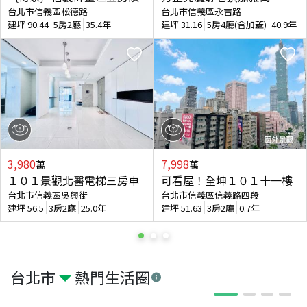
台北市信義區松德路
台北市信義區永吉路
建坪
90.44
5房2廳
35.4年
建坪
31.16
5房4廳(含加蓋)
40.9年
3,980
7,998
萬
萬
１０１景觀北醫電梯三房車
可看屋！全坤１０１十一樓
台北市信義區吳興街
台北市信義區信義路四段
建坪
56.5
3房2廳
25.0年
建坪
51.63
3房2廳
0.7年
台北市
熱門生活圈