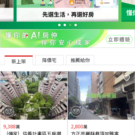
降價宅
推薦給你
新上架
9,388
2,800
萬
萬
｛傳家｝信義計畫區五房讚
方正亮麗靜巷頂加雅寓