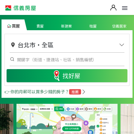
買屋
賣屋
新建案
租屋
信義居家
台北市
・
全區
找好屋
👉 你的月薪可以買多少錢的房子？
推薦