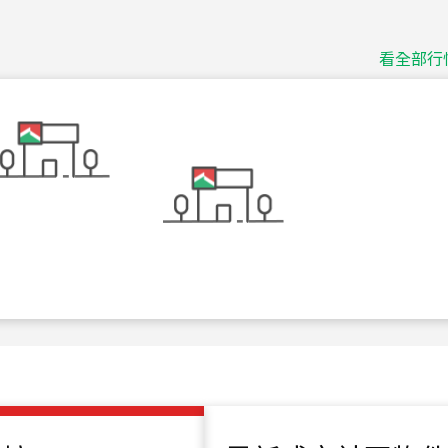
捷豹
台北市中山區長春路
看全部行
115
年
07
月 成交
十泉十美
台北市北投區光明路
115
年
07
月 成交
四維天廈
新竹市新竹市四維路
115
年
07
月 成交
菁英典藏
新竹市新竹市慈祥路
115
年
07
月 成交
長隄
新北市永和區環河西