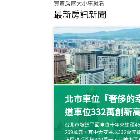
買賣房屋大小事就看
最新房訊新聞
北市車位『奢侈的幸
道車位332萬創新
台北市坡道平面車位十年來連漲45
269萬元，其中大安區以332萬
正區也都突破300萬元，反映市