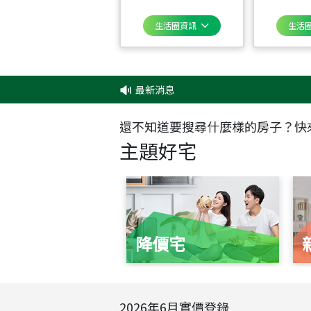
生活圈資訊
生活
最新消息
還不知道要搜尋什麼樣的房子？快
主題好宅
降價宅
2026
年
6
月實價登錄