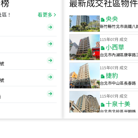
行榜
最新成交社區物件
115
年
07
月 成交
央央
社區！
看更多
新竹縣竹北市高鐵八
115
年
07
月 成交
小西華
台北市內湖區康寧路
115
年
07
月 成交
號
捷豹
台北市中山區長春路
號
115
年
07
月 成交
十泉十美
街
台北市北投區光明路
115
年
07
月 成交
四維天廈
新竹市新竹市四維路