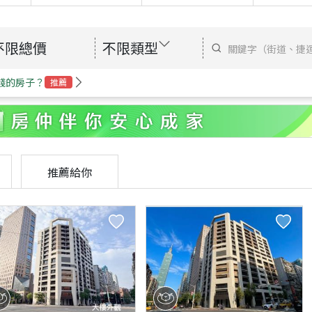
不限總價
不限類型
錢的房子？
推薦
推薦給你