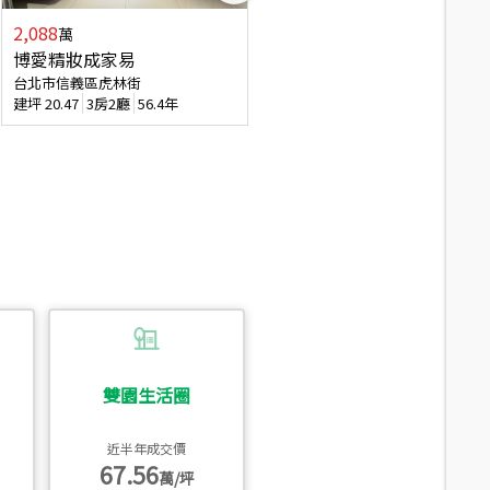
2,088
4,280
萬
萬
博愛精妝成家易
信義陽光自由露臺戶
台北市信義區虎林街
台北市信義區基隆路一段
建坪
20.47
3房2廳
56.4年
建坪
56.15
3房3廳
31.5年
雙園生活圈
近半年成交價
67.56
萬/坪