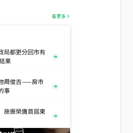
總價
1,808
萬
看更多
總價
530
萬
路二段
政局都更分回市有
售結果
總價
5,800
萬
路
物周俊吉——房市
的事
總價
1,938
萬
三段
 施振榮膺首屆東
總價
1,350
萬