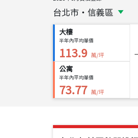
台北市
・
信義區
大樓
半年內平均單價
113.9
萬/坪
公寓
半年內平均單價
73.77
萬/坪