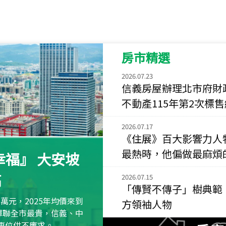
115
年
07
月 成交
菁英典藏
新竹市新竹市慈祥路
房市精選
115
年
07
月 成交
長隄
2026.07.23
新北市永和區環河西
信義房屋辦理北市府財
不動產115年第2次標
115
年
07
月 成交
央央
2026.07.17
新竹縣竹北市高鐵八
《住展》百大影響力人
115
年
07
月 成交
最熱時，他偏做最麻煩
福』 大安坡
小西華
高
台北市內湖區康寧路
2026.07.15
「傳賢不傳子」樹典範
115
年
07
月 成交
萬元，2025年均價來到
方領袖人物
捷豹
元蟬聯全市最貴，信義、中
台北市中山區長春路
區車位供不應求。