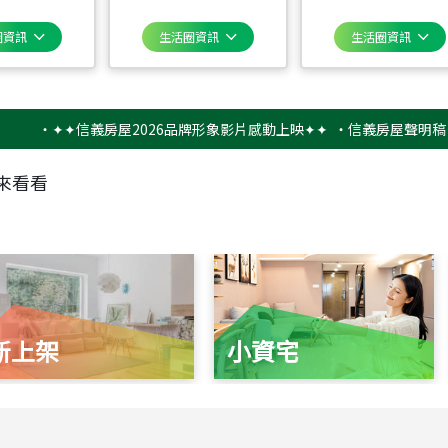
圈資訊
生活圈資訊
生活圈資訊
‧
✦✦信義房屋2026品牌形象影片感動上映✦✦
‧
信義房屋聲明稿－防詐
來看看
新上架
小資宅
115
年
07
月 成交