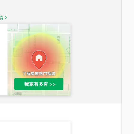
1,350
萬
情
總價
1,020
萬
總價
490
萬
總價
1,808
萬
總價
530
萬
路二段