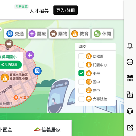
人才招募
登入/註冊
外置產
信義居家