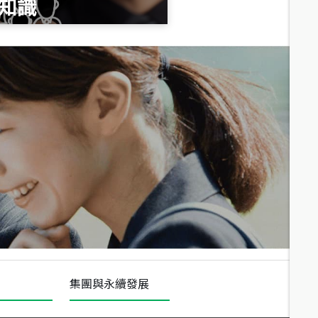
知識
總價
1,020
萬
總價
490
萬
總價
1,808
萬
集團與永續發展