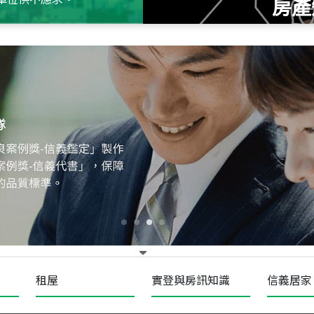
房產
115
年
07
月 成交
十泉十美
台北市北投區光明路
115
年
07
月 成交
四維天廈
新竹市新竹市四維路
115
年
07
月 成交
菁英典藏
新竹市新竹市慈祥路
租屋
實登與房訊知識
信義居家