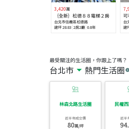
3,420
7,
萬
｛全新｝松德８８電梯２房
可
台北市信義區松德路
台
建坪
28.83
2房2廳
0.8年
建
最受關注的生活圈，你跟上了嗎？
台北市
熱門生活圈
林森北路生活圈
民權西
近半年成交價
近半
80
94.
萬/坪