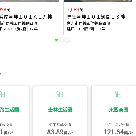
998
7,688
萬
萬
看屋全坤１０１Ａ１九樓
專任全坤１０１邊間１３樓
北市信義區信義路四段
台北市信義區信義路四段
坪
51.63
3房2廳
0.7年
建坪
53
2廳2衛
0.7年
路生活圈
士林生活圈
東區商圈
年成交價
近半年成交價
近半年成交價
1
83.89
121.64
萬/坪
萬/坪
萬/坪