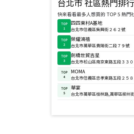
台北市
社區熱門排
快來看看最多人想買的 TOP 5 熱門
四四東村A基地
TOP
1
台北市信義區吳興街２６２號
榮耀鴻禧
TOP
2
台北市萬華區貴陽街二段７９號
劍橋世貿吉星
TOP
3
台北市松山區南京東路五段３３０
MOMA
TOP
4
台北市信義區忠孝東路五段２５８
華宴
TOP
5
台北市萬華區桂林路,萬華區柳州