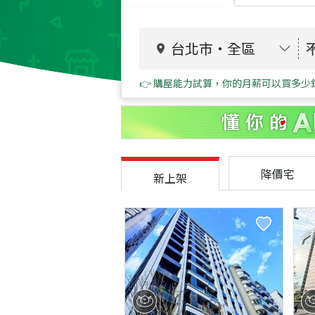
台北市
・
全區
👉 購屋能力試算，你的月薪可以買多少
降價宅
新上架