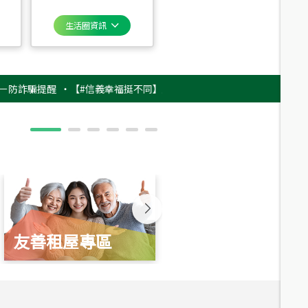
生活圈資訊
騙提醒
‧
【#信義幸福挺不同】用實力，讓升職免抽號碼牌！最新雇主品牌影片
友善租屋專區
新婚起家厝
總價