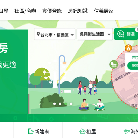
租屋
社區/商辦
實價登錄
房訊知識
信義居家
新建案
租屋
海