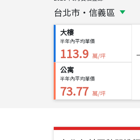
台北市
・
信義區
大樓
半年內平均單價
113.9
萬/坪
公寓
半年內平均單價
73.77
萬/坪