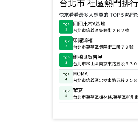
台北市
社區熱門排
快來看看最多人想買的 TOP 5 熱門
四四東村A基地
TOP
1
台北市信義區吳興街２６２號
榮耀鴻禧
TOP
2
台北市萬華區貴陽街二段７９號
劍橋世貿吉星
TOP
3
台北市松山區南京東路五段３３０
MOMA
TOP
4
台北市信義區忠孝東路五段２５８
華宴
TOP
5
台北市萬華區桂林路,萬華區柳州