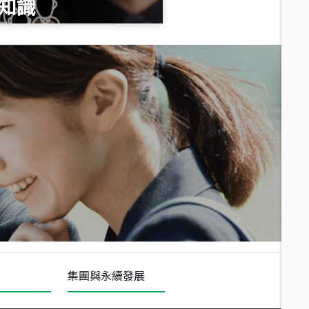
知識
總價
1,020
萬
總價
490
萬
總價
1,808
萬
集團與永續發展