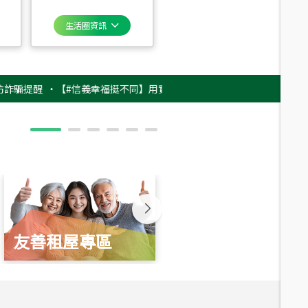
生活圈資訊
醒
‧
【#信義幸福挺不同】用實力，讓升職免抽號碼牌！最新雇主品牌影片上
友善租屋專區
新婚起家厝
總價