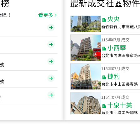
行榜
最新成交社區物件
115
年
07
月 成交
央央
社區！
看更多
新竹縣竹北市高鐵八
115
年
07
月 成交
小西華
台北市內湖區康寧路
115
年
07
月 成交
號
捷豹
台北市中山區長春路
號
115
年
07
月 成交
十泉十美
街
台北市北投區光明路
115
年
07
月 成交
四維天廈
新竹市新竹市四維路