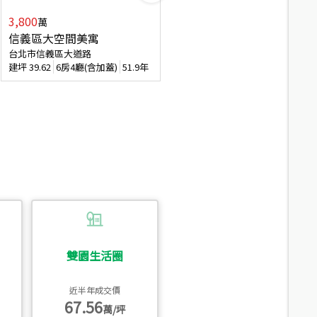
3,800
2,088
萬
萬
信義區大空間美寓
博愛精妝成家易
台北市信義區大道路
台北市信義區虎林街
建坪
39.62
6房4廳(含加蓋)
51.9年
建坪
20.47
3房2廳
56.4年
雙園生活圈
近半年成交價
67.56
萬/坪