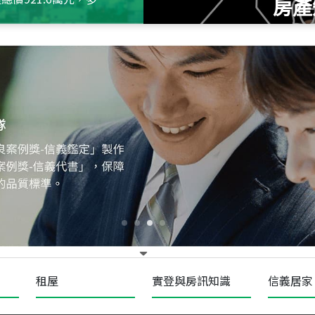
房產
115
年
07
月 成交
十泉十美
台北市北投區光明路
115
年
07
月 成交
四維天廈
新竹市新竹市四維路
115
年
07
月 成交
菁英典藏
新竹市新竹市慈祥路
租屋
實登與房訊知識
信義居家