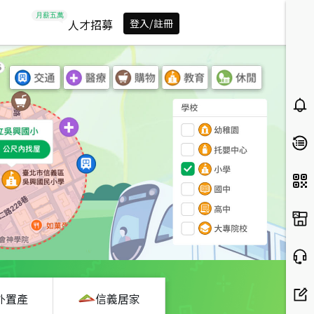
人才招募
登入/註冊
外置產
信義居家