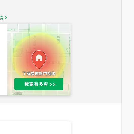
1,350
萬
情
總價
1,020
萬
總價
490
萬
總價
1,808
萬
總價
530
萬
路二段