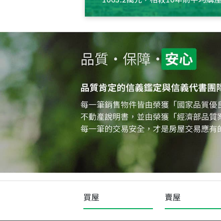
約550萬元，且貸款金額也多
買屋
賣屋