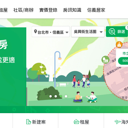
租屋
社區/商辦
實價登錄
房訊知識
信義居家
新建案
租屋
海