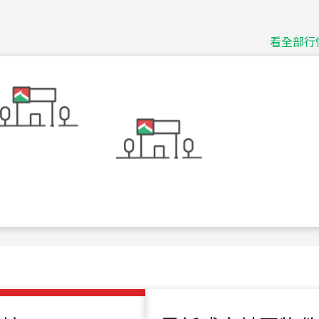
捷豹
台北市中山區長春路
看全部行
115
年
07
月 成交
十泉十美
台北市北投區光明路
115
年
07
月 成交
四維天廈
新竹市新竹市四維路
115
年
07
月 成交
菁英典藏
新竹市新竹市慈祥路
115
年
07
月 成交
長隄
新北市永和區環河西