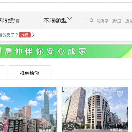
不限總價
不限類型
錢的房子？
推薦
推薦給你