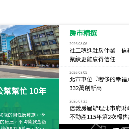
115
年
07
月 成交
菁英典藏
新竹市新竹市慈祥路
房市精選
115
年
07
月 成交
長隄
2026.08.06
新北市永和區環河西
社工魂進駐房仲業 信
業績更能贏得信任
115
年
07
月 成交
央央
2026.08.05
新竹縣竹北市高鐵八
北市車位『奢侈的幸福
115
年
07
月 成交
332萬創新高
幫幫忙 10年
小西華
台北市內湖區康寧路
2026.07.23
信義房屋辦理北市府財
115
年
07
月 成交
40歲的男性房貸族，今
不動產115年第2次標
捷豹
萬元的房屋，平均貸款金額
台北市中山區長春路
屋總價921.6萬元，多出