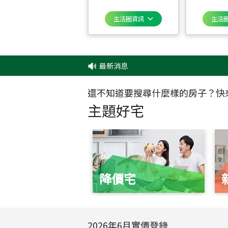
生活圈資訊
生活
最新消息
‧
✦
還不知道要搜尋什麼樣的房子？快
主題好宅
降價宅
2026
年
6
月實價登錄