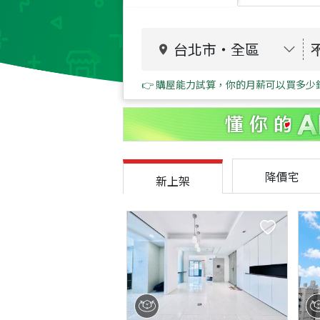
台北市
・
全區
👉 購屋能力試算，你的月薪可以買多少
降價宅
新上架