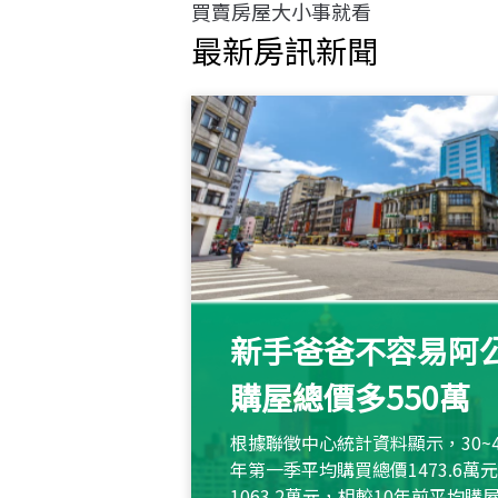
買賣房屋大小事就看
最新房訊新聞
新手爸爸不容易阿公
購屋總價多550萬
根據聯徵中心統計資料顯示，30~
年第一季平均購買總價1473.6
1063.2萬元，相較10年前平均購