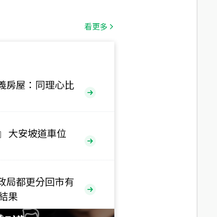
總價
1,808
萬
看更多
總價
530
萬
路二段
義房屋：同理心比
總價
5,800
萬
路
』 大安坡道車位
總價
1,938
萬
三段
政局都更分回市有
總價
售結果
1,350
萬