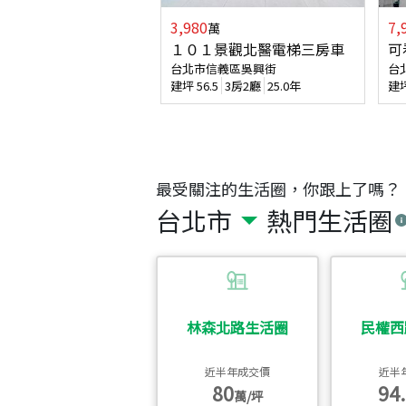
3,980
7,
萬
１０１景觀北醫電梯三房車
可
台北市信義區吳興街
台
建坪
56.5
3房2廳
25.0年
建
最受關注的生活圈，你跟上了嗎？
台北市
熱門生活圈
林森北路生活圈
民權西
近半年成交價
近半
80
94.
萬/坪