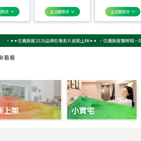
圈資訊
生活圈資訊
生活圈資訊
✦信義房屋2026品牌形象影片感動上映✦✦
‧
信義房屋聲明稿－防詐騙提
來看看
新上架
小資宅
115
年
07
月 成交