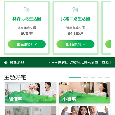
林森北路生活圈
民權西路生活圈
近半年成交價
近半年成交價
80
94.1
萬/坪
萬/坪
生活圈資訊
生活圈資訊
最新消息
‧
✦✦信義房屋2026品牌形象影片感動上映
主題好宅
降價宅
小資宅