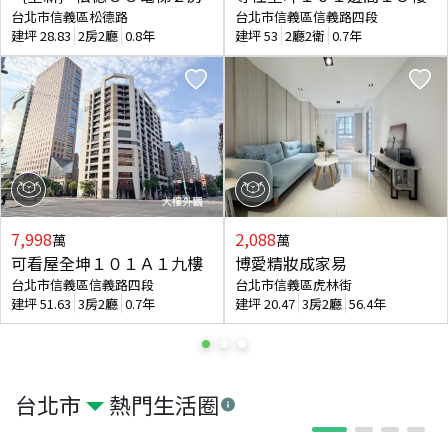
台北市信義區松德路
台北市信義區信義路四段
建坪
28.83
2房2廳
0.8年
建坪
53
2廳2衛
0.7年
7,998
2,088
萬
萬
可看屋全坤１０１Ａ１九樓
博愛精妝成家易
台北市信義區信義路四段
台北市信義區虎林街
建坪
51.63
3房2廳
0.7年
建坪
20.47
3房2廳
56.4年
台北市
熱門生活圈