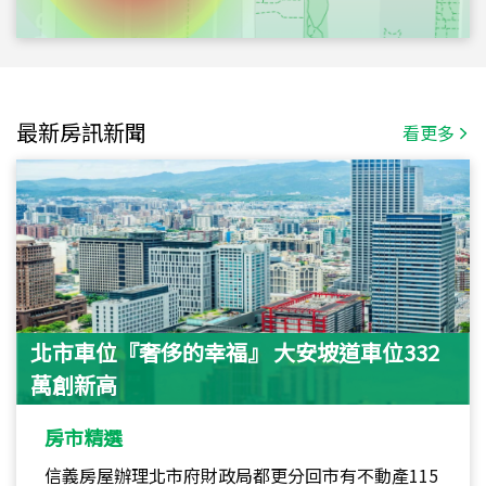
最新房訊新聞
看更多
北市車位『奢侈的幸福』 大安坡道車位332
萬創新高
房市精選
信義房屋辦理北市府財政局都更分回市有不動產115