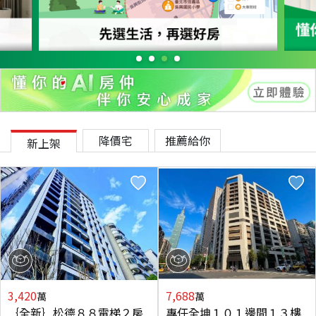
降價宅
推薦給你
新上架
3,420
7,688
萬
萬
｛全新｝松德８８電梯２房
專任全坤１０１邊間１３樓