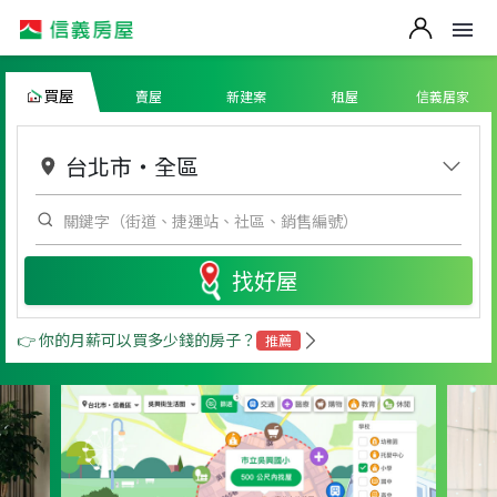
買屋
賣屋
新建案
租屋
信義居家
台北市
・
全區
找好屋
👉 你的月薪可以買多少錢的房子？
推薦