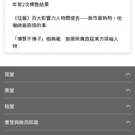
年第2次標售結果
《住展》百大影響力人物周俊吉——房市最熱時，他
偏做最麻煩的事
「傳賢不傳子」樹典範 施振榮膺首屆東方領袖人
物
買屋
賣屋
租屋
實登與房訊知識