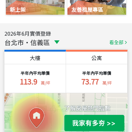
新上架
友善租屋專區
2026
年
6
月實價登錄
台北市
・
信義區
看全部
大樓
公寓
半年內平均單價
半年內平均單價
113.9
73.77
萬/坪
萬/坪