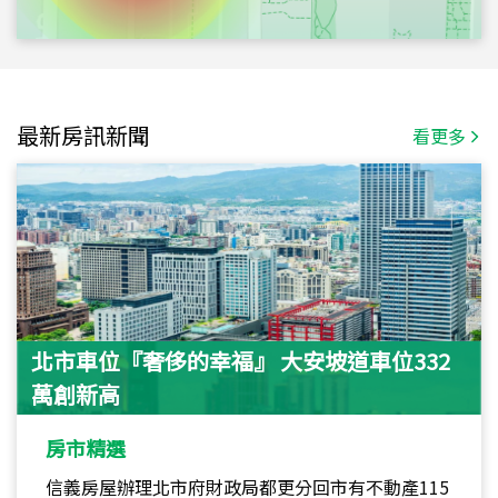
最新房訊新聞
看更多
北市車位『奢侈的幸福』 大安坡道車位332
萬創新高
房市精選
信義房屋辦理北市府財政局都更分回市有不動產115