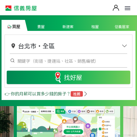
買屋
賣屋
新建案
租屋
信義居家
台北市
・
全區
找好屋
👉 你的月薪可以買多少錢的房子？
推薦