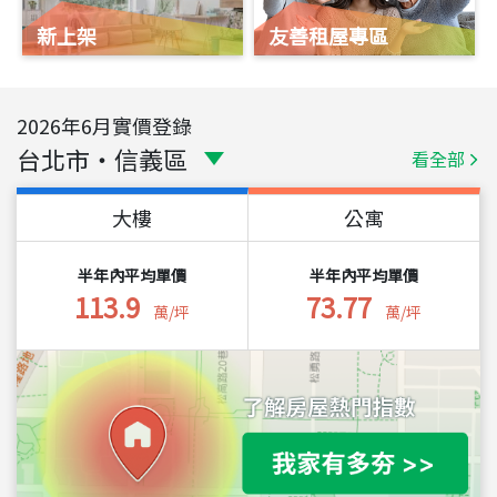
新上架
友善租屋專區
2026
年
6
月實價登錄
台北市
・
信義區
看全部
大樓
公寓
半年內平均單價
半年內平均單價
113.9
73.77
萬/坪
萬/坪