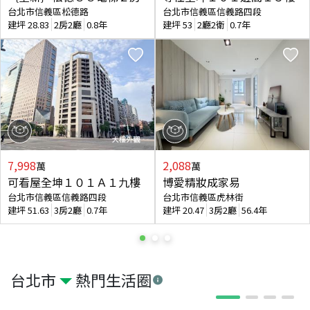
台北市信義區松德路
台北市信義區信義路四段
建坪
28.83
2房2廳
0.8年
建坪
53
2廳2衛
0.7年
7,998
2,088
萬
萬
可看屋全坤１０１Ａ１九樓
博愛精妝成家易
台北市信義區信義路四段
台北市信義區虎林街
建坪
51.63
3房2廳
0.7年
建坪
20.47
3房2廳
56.4年
台北市
熱門生活圈