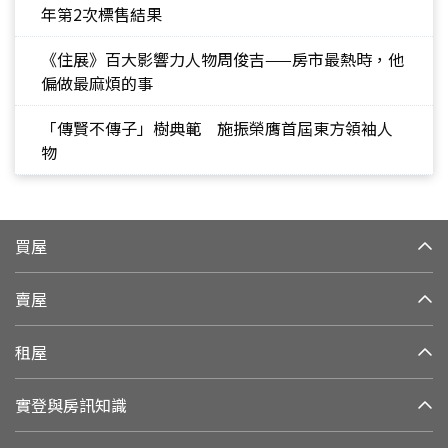
年第2次標售結果
《住展》百大影響力人物周俊吉——房市最熱時，他
偏做最麻煩的事
「傳賢不傳子」樹典範 施振榮膺首屆東方領袖人
物
買屋
賣屋
租屋
實登與房訊知識