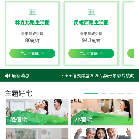
林森北路生活圈
民權西路生活圈
近半年成交價
近半年成交價
80
94.1
萬/坪
萬/坪
生活圈資訊
生活圈資訊
最新消息
‧
✦✦信義房屋2026品牌形象影片感動上
主題好宅
降價宅
小資宅