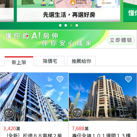
降價宅
推薦給你
新上架
3,420
7,688
萬
萬
｛全新｝松德８８電梯２房
專任全坤１０１邊間１３樓