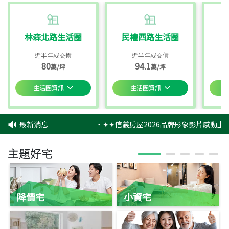
林森北路生活圈
民權西路生活圈
近半年成交價
近半年成交價
80
94.1
萬/坪
萬/坪
生活圈資訊
生活圈資訊
最新消息
‧
✦✦信義房屋2026品牌形象影片感動上映
主題好宅
降價宅
小資宅