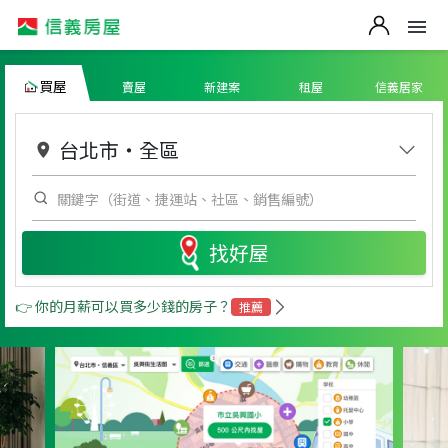
買屋
賣屋
新建案
租屋
信義居家
台北市
・
全區
找好屋
👉 你的月薪可以買多少錢的房子？
推薦