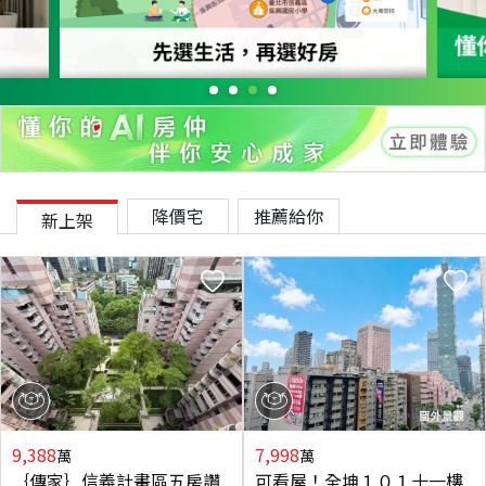
降價宅
推薦給你
新上架
9,388
7,998
萬
萬
｛傳家｝信義計畫區五房讚
可看屋！全坤１０１十一樓