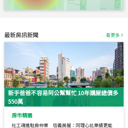
最新房訊新聞
看更多
新手爸爸不容易阿公幫幫忙 10年購屋總價多
550萬
房市精選
社工魂進駐房仲業 信義房屋：同理心比業績更能