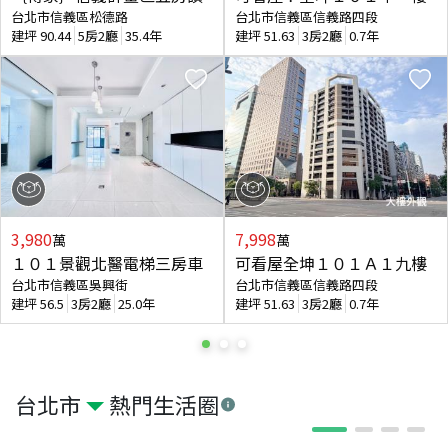
台北市信義區松德路
台北市信義區信義路四段
建坪
90.44
5房2廳
35.4年
建坪
51.63
3房2廳
0.7年
3,980
7,998
萬
萬
１０１景觀北醫電梯三房車
可看屋全坤１０１Ａ１九樓
台北市信義區吳興街
台北市信義區信義路四段
建坪
56.5
3房2廳
25.0年
建坪
51.63
3房2廳
0.7年
台北市
熱門生活圈