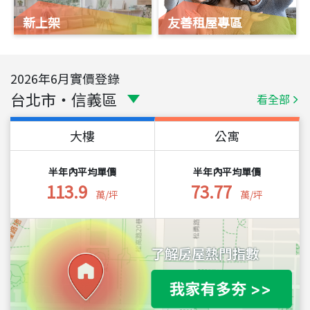
新上架
友善租屋專區
2026
年
6
月實價登錄
台北市
・
信義區
看全部
大樓
公寓
半年內平均單價
半年內平均單價
113.9
73.77
萬/坪
萬/坪