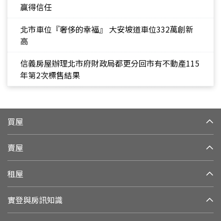
贏得信任
北市車位『奢侈的幸福』 大安坡道車位332萬創新
高
信義房屋辦理北市府財政局都更分回市有不動產115
年第2次標售結果
買屋
賣屋
租屋
實登與房訊知識