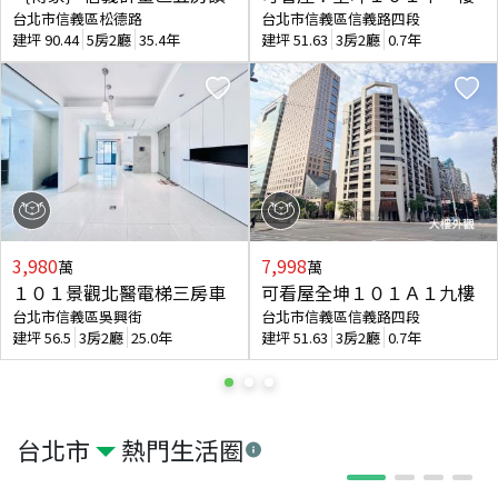
台北市信義區松德路
台北市信義區信義路四段
建坪
90.44
5房2廳
35.4年
建坪
51.63
3房2廳
0.7年
3,980
7,998
萬
萬
１０１景觀北醫電梯三房車
可看屋全坤１０１Ａ１九樓
台北市信義區吳興街
台北市信義區信義路四段
建坪
56.5
3房2廳
25.0年
建坪
51.63
3房2廳
0.7年
台北市
熱門生活圈