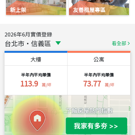
新上架
友善租屋專區
2026
年
6
月實價登錄
台北市
・
信義區
看全部
大樓
公寓
半年內平均單價
半年內平均單價
113.9
73.77
萬/坪
萬/坪