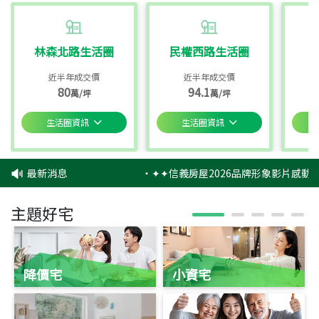
林森北路生活圈
民權西路生活圈
近半年成交價
近半年成交價
80
94.1
萬/坪
萬/坪
生活圈資訊
生活圈資訊
最新消息
‧
✦✦信義房屋2026品牌形象影片感動上
主題好宅
降價宅
小資宅