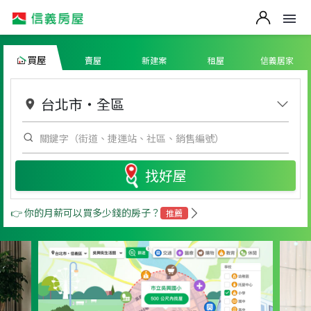
買屋
賣屋
新建案
租屋
信義居家
台北市
・
全區
找好屋
👉 你的月薪可以買多少錢的房子？
推薦