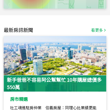
最新房訊新聞
看更多
新手爸爸不容易阿公幫幫忙 10年購屋總價多
550萬
房市精選
社工魂進駐房仲業 信義房屋：同理心比業績更能