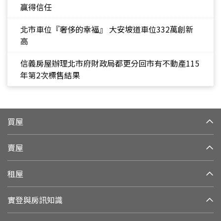
贏得信任
北市車位『奢侈的幸福』 大安坡道車位332萬創新
高
信義房屋辦理北市府財政局都更分回市有不動產115
年第2次標售結果
買屋
賣屋
租屋
實登與房訊知識