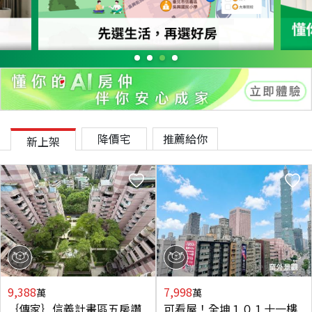
降價宅
推薦給你
新上架
9,388
7,998
萬
萬
｛傳家｝信義計畫區五房讚
可看屋！全坤１０１十一樓