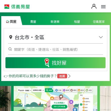
買屋
賣屋
新建案
租屋
信義居家
台北市
・
全區
找好屋
👉 你的月薪可以買多少錢的房子？
推薦