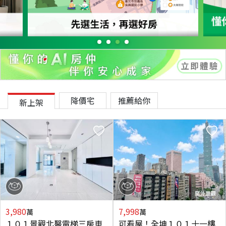
降價宅
推薦給你
新上架
3,980
7,998
萬
萬
１０１景觀北醫電梯三房車
可看屋！全坤１０１十一樓