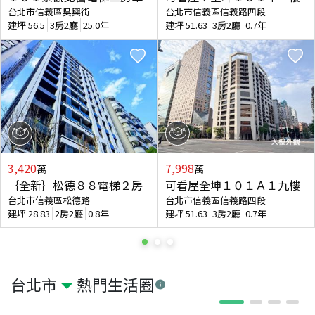
台北市信義區吳興街
台北市信義區信義路四段
建坪
56.5
3房2廳
25.0年
建坪
51.63
3房2廳
0.7年
3,420
7,998
萬
萬
｛全新｝松德８８電梯２房
可看屋全坤１０１Ａ１九樓
台北市信義區松德路
台北市信義區信義路四段
建坪
28.83
2房2廳
0.8年
建坪
51.63
3房2廳
0.7年
台北市
熱門生活圈