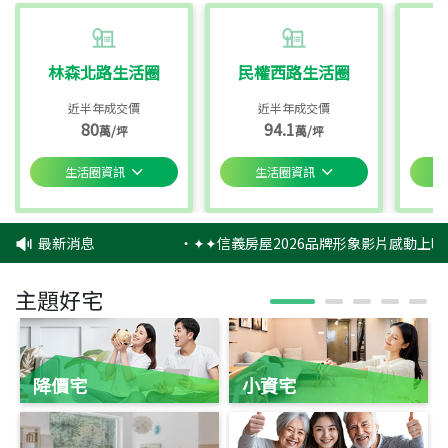
林森北路生活圈
民權西路生活圈
近半年成交價
近半年成交價
80
94.1
萬/坪
萬/坪
生活圈資訊
生活圈資訊
最新消息
‧
✦✦信義房屋2026品牌形象影片感動上映
主題好宅
降價宅
小資宅