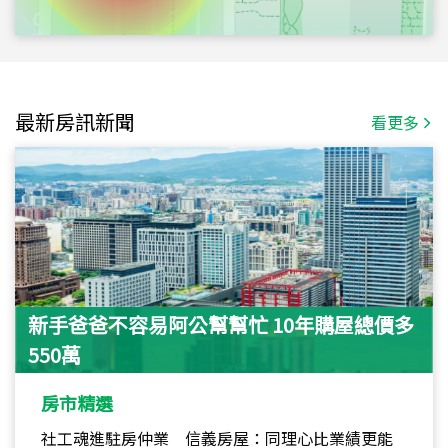
最新房訊新聞
看更多
新手爸爸不容易阿公幫幫忙 10年購屋總價多
550萬
房市精選
社工魂進駐房仲業 信義房屋：同理心比業績更能