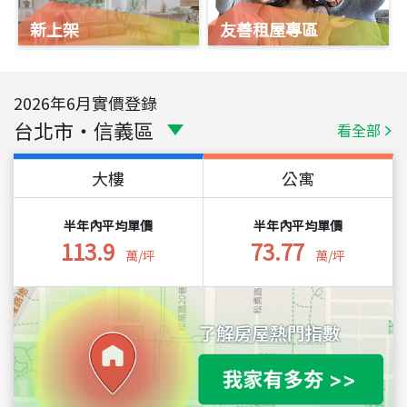
新上架
友善租屋專區
2026
年
6
月實價登錄
台北市
・
信義區
看全部
大樓
公寓
半年內平均單價
半年內平均單價
113.9
73.77
萬/坪
萬/坪