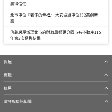
贏得信任
北市車位『奢侈的幸福』 大安坡道車位332萬創新
高
信義房屋辦理北市府財政局都更分回市有不動產115
年第2次標售結果
買屋
賣屋
租屋
實登與房訊知識