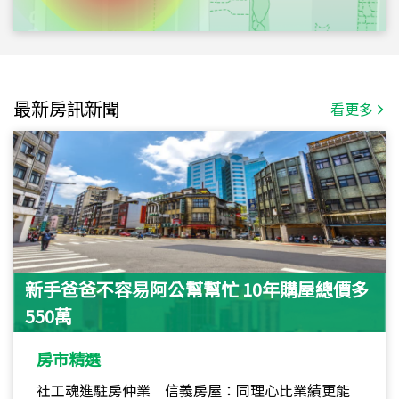
最新房訊新聞
看更多
新手爸爸不容易阿公幫幫忙 10年購屋總價多
550萬
房市精選
社工魂進駐房仲業 信義房屋：同理心比業績更能