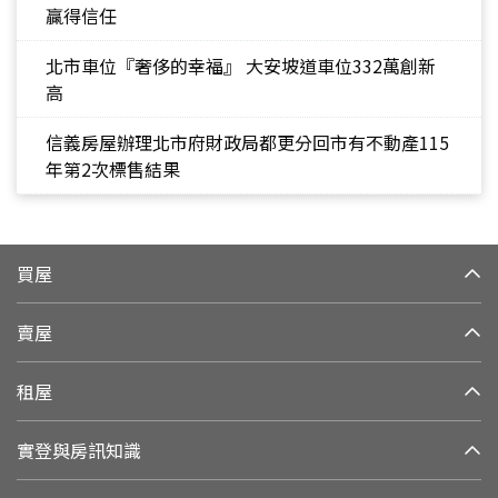
贏得信任
北市車位『奢侈的幸福』 大安坡道車位332萬創新
高
信義房屋辦理北市府財政局都更分回市有不動產115
年第2次標售結果
買屋
賣屋
租屋
實登與房訊知識