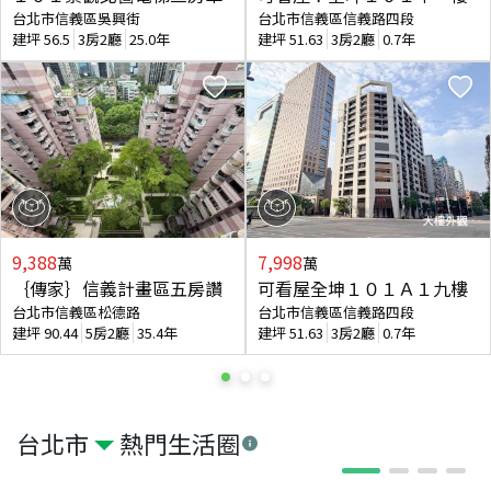
台北市信義區吳興街
台北市信義區信義路四段
建坪
56.5
3房2廳
25.0年
建坪
51.63
3房2廳
0.7年
9,388
7,998
萬
萬
｛傳家｝信義計畫區五房讚
可看屋全坤１０１Ａ１九樓
台北市信義區松德路
台北市信義區信義路四段
建坪
90.44
5房2廳
35.4年
建坪
51.63
3房2廳
0.7年
台北市
熱門生活圈