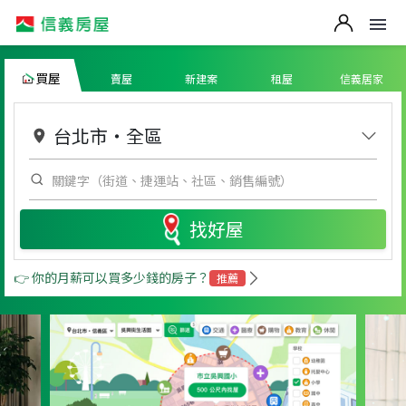
買屋
賣屋
新建案
租屋
信義居家
台北市
・
全區
找好屋
👉 你的月薪可以買多少錢的房子？
推薦