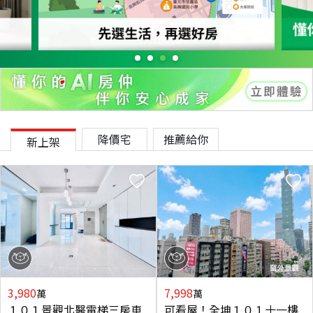
降價宅
推薦給你
新上架
3,980
7,998
萬
萬
１０１景觀北醫電梯三房車
可看屋！全坤１０１十一樓