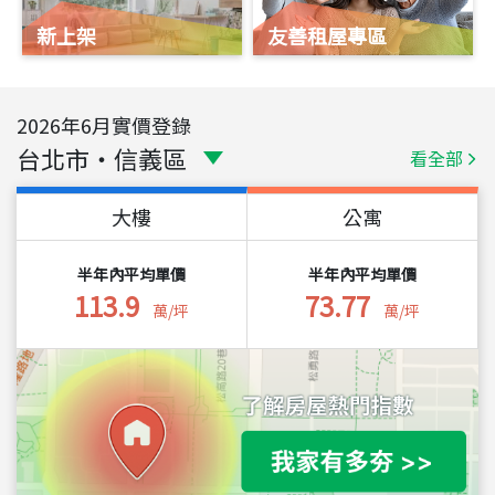
新上架
友善租屋專區
2026
年
6
月實價登錄
台北市
・
信義區
看全部
大樓
公寓
半年內平均單價
半年內平均單價
113.9
73.77
萬/坪
萬/坪