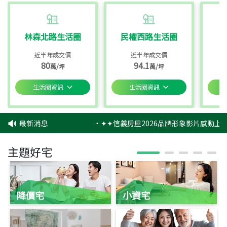
林森北路生活圈
民權西路生活圈
近半年成交價
近半年成交價
80
94.1
萬/坪
萬/坪
生活圈資訊
生活圈資訊
最新消息
‧
✦✦信義房屋2026品牌形象影片感動上映
主題好宅
降價宅
小資宅