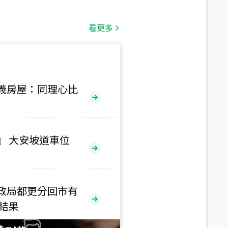
總價
1,808
萬
看更多
總價
530
萬
路二段
義房屋：同理心比
總價
5,800
萬
路
』 大安坡道車位
總價
1,938
萬
三段
政局都更分回市有
總價
售結果
1,350
萬