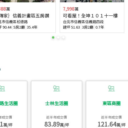
388
7,998
萬
萬
傳家｝信義計畫區五房讚
可看屋！全坤１０１十一樓
北市信義區松德路
台北市信義區信義路四段
坪
90.44
5房2廳
35.4年
建坪
51.63
3房2廳
0.7年
路生活圈
士林生活圈
東區商圈
年成交價
近半年成交價
近半年成交價
1
83.89
121.64
萬/坪
萬/坪
萬/坪