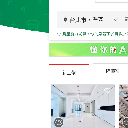
台北市
・
全區
👉 購屋能力試算，你的月薪可以買多少
降價宅
新上架