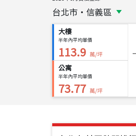
台北市
・
信義區
大樓
半年內平均單價
113.9
萬/坪
公寓
半年內平均單價
73.77
萬/坪