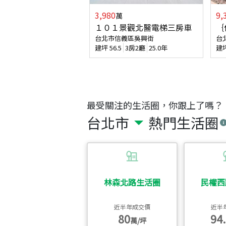
3,980
9,
萬
１０１景觀北醫電梯三房車
｛
台北市信義區吳興街
台
建坪
56.5
3房2廳
25.0年
建
最受關注的生活圈，你跟上了嗎？
台北市
熱門生活圈
林森北路生活圈
民權西
近半年成交價
近半
80
94.
萬/坪