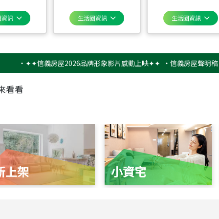
圈資訊
生活圈資訊
生活圈資訊
‧
✦✦信義房屋2026品牌形象影片感動上映✦✦
‧
信義房屋聲明稿－防詐
來看看
新上架
小資宅
115
年
07
月 成交