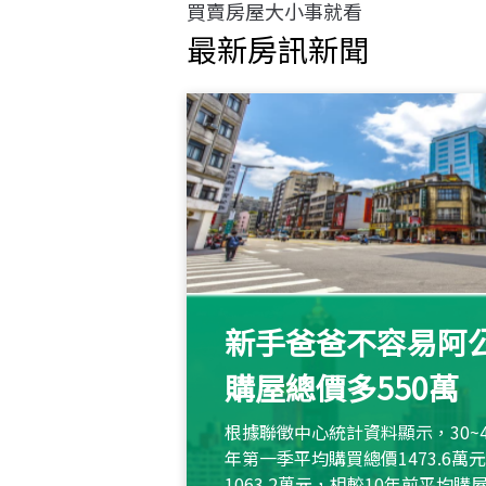
買賣房屋大小事就看
最新房訊新聞
新手爸爸不容易阿公
購屋總價多550萬
根據聯徵中心統計資料顯示，30~
年第一季平均購買總價1473.6
1063.2萬元，相較10年前平均購