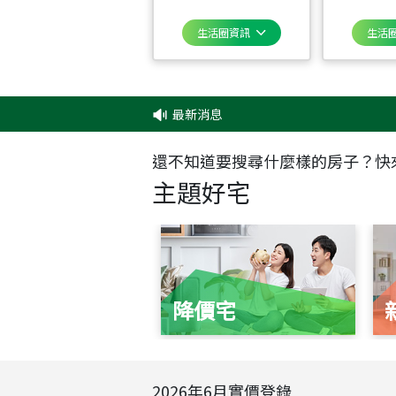
生活圈資訊
生活
最新消息
還不知道要搜尋什麼樣的房子？快
主題好宅
降價宅
2026
年
6
月實價登錄