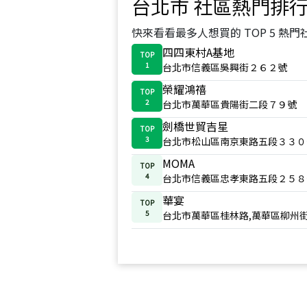
台北市
社區熱門排
快來看看最多人想買的 TOP 5 熱門
四四東村A基地
TOP
1
台北市信義區吳興街２６２號
榮耀鴻禧
TOP
2
台北市萬華區貴陽街二段７９號
劍橋世貿吉星
TOP
3
台北市松山區南京東路五段３３０
MOMA
TOP
4
台北市信義區忠孝東路五段２５８
華宴
TOP
5
台北市萬華區桂林路,萬華區柳州