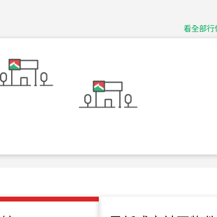
捷豹
台北市中山區長春路
看全部行
115
年
07
月 成交
十泉十美
台北市北投區光明路
115
年
07
月 成交
四維天廈
新竹市新竹市四維路
115
年
07
月 成交
菁英典藏
新竹市新竹市慈祥路
115
年
07
月 成交
長隄
新北市永和區環河西