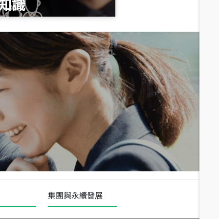
知識
總價
1,020
萬
總價
490
萬
總價
1,808
萬
集團與永續發展