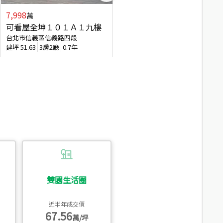
7,998
3,800
萬
萬
可看屋全坤１０１Ａ１九樓
信義區大空間美寓
台北市信義區信義路四段
台北市信義區大道路
建坪
51.63
3房2廳
0.7年
建坪
39.62
6房4廳(含加蓋)
51.9
雙園生活圈
近半年成交價
67.56
萬/坪