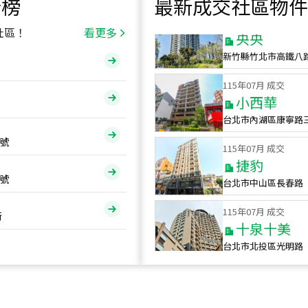
行榜
最新成交社區物件
115
年
07
月 成交
央央
社區！
看更多
新竹縣竹北市高鐵八
115
年
07
月 成交
小西華
台北市內湖區康寧路
115
年
07
月 成交
號
捷豹
台北市中山區長春路
號
115
年
07
月 成交
十泉十美
街
台北市北投區光明路
115
年
07
月 成交
四維天廈
新竹市新竹市四維路