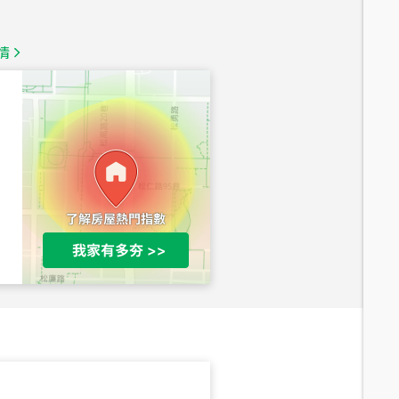
1,350
萬
情
總價
1,020
萬
總價
490
萬
總價
1,808
萬
總價
530
萬
路二段