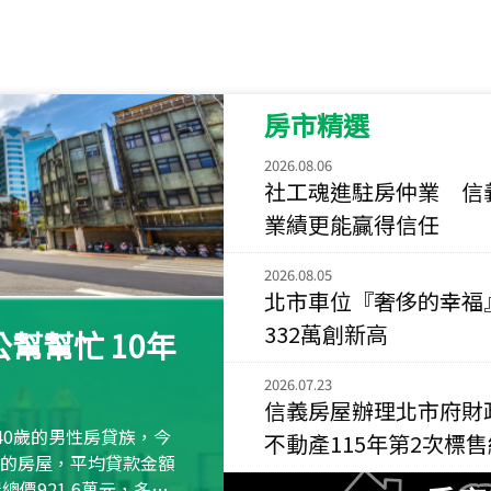
115
年
07
月 成交
菁英典藏
新竹市新竹市慈祥路
房市精選
115
年
07
月 成交
長隄
2026.08.06
新北市永和區環河西
社工魂進駐房仲業 信
業績更能贏得信任
115
年
07
月 成交
央央
2026.08.05
新竹縣竹北市高鐵八
北市車位『奢侈的幸福
115
年
07
月 成交
332萬創新高
幫幫忙 10年
小西華
台北市內湖區康寧路
2026.07.23
信義房屋辦理北市府財
115
年
07
月 成交
40歲的男性房貸族，今
不動產115年第2次標
捷豹
萬元的房屋，平均貸款金額
台北市中山區長春路
屋總價921.6萬元，多出