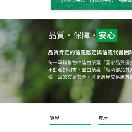
約550萬元，且貸款金額也多
買屋
賣屋