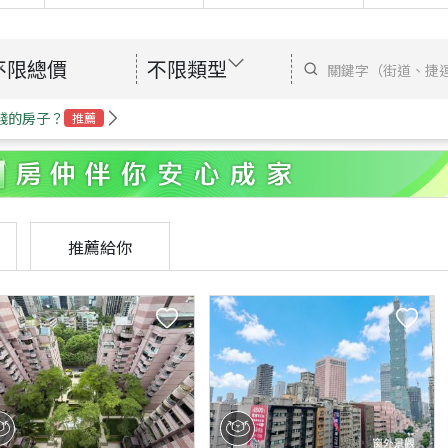
不限總價
不限類型
錢的房子？
推薦
推薦給你