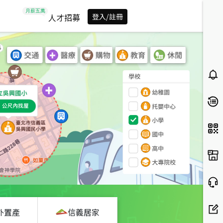
人才招募
登入/註冊
外置產
信義居家