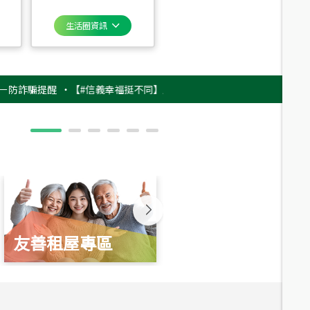
生活圈資訊
騙提醒
‧
【#信義幸福挺不同】用實力，讓升職免抽號碼牌！最新雇主品牌影片
友善租屋專區
新婚起家厝
總價