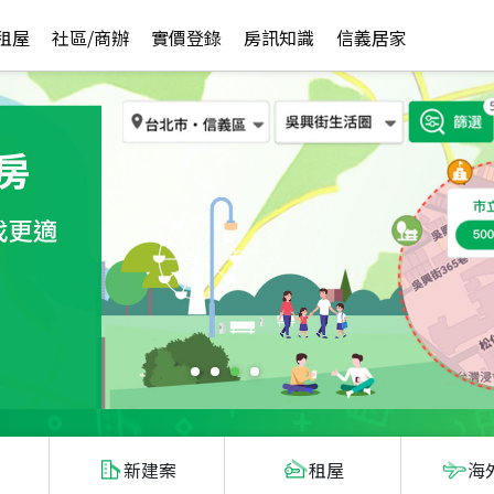
租屋
社區/商辦
實價登錄
房訊知識
信義居家
新建案
租屋
海