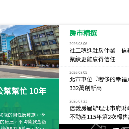
115
年
07
月 成交
菁英典藏
新竹市新竹市慈祥路
房市精選
115
年
07
月 成交
長隄
2026.08.06
新北市永和區環河西
社工魂進駐房仲業 信
業績更能贏得信任
115
年
07
月 成交
央央
2026.08.05
新竹縣竹北市高鐵八
北市車位『奢侈的幸福
332萬創新高
115
年
07
月 成交
幫幫忙 10年
小西華
2026.07.23
台北市內湖區康寧路
信義房屋辦理北市府財
115
年
07
月 成交
40歲的男性房貸族，今
不動產115年第2次標
捷豹
萬元的房屋，平均貸款金額
台北市中山區長春路
屋總價921.6萬元，多出