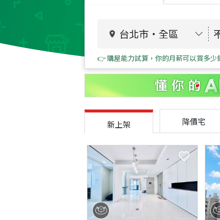
台北市
・
全區
👉 購屋能力試算，你的月薪可以買多少
降價宅
新上架