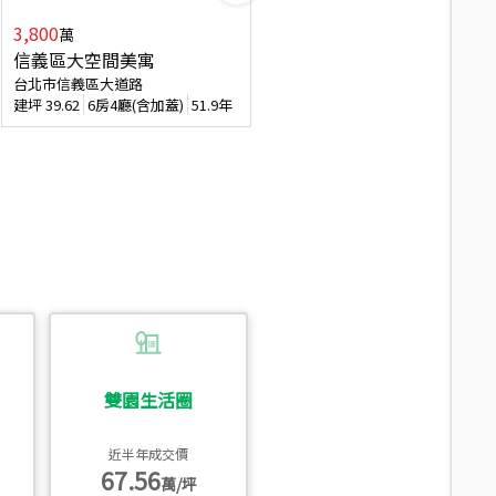
3,800
2,088
萬
萬
信義區大空間美寓
博愛精妝成家易
台北市信義區大道路
台北市信義區虎林街
建坪
39.62
6房4廳(含加蓋)
51.9年
建坪
20.47
3房2廳
56.4年
雙園生活圈
近半年成交價
67.56
萬/坪