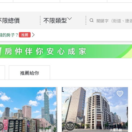
不限總價
不限類型
錢的房子？
推薦
推薦給你