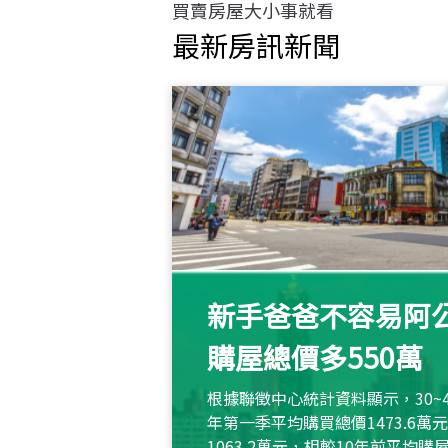
買賣房屋大小事就看
最新房訊新聞
新手爸爸不容易阿公
購屋總價多550萬
根據聯徵中心統計資料顯示，30~
年第一季平均購買總價1473.6
1063.2萬元，相較10年前平均購