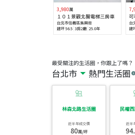
3,980
7,
萬
１０１景觀北醫電梯三房車
可
台北市信義區吳興街
台
建坪
56.5
3房2廳
25.0年
建
最受關注的生活圈，你跟上了嗎？
台北市
熱門生活圈
林森北路生活圈
民權西
近半年成交價
近半
80
94.
萬/坪