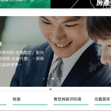
房產
115
年
07
月 成交
十泉十美
台北市北投區光明路
115
年
07
月 成交
四維天廈
新竹市新竹市四維路
115
年
07
月 成交
菁英典藏
新竹市新竹市慈祥路
租屋
實登與房訊知識
信義居家