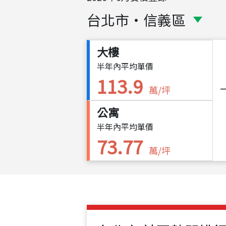
台北市
・
信義區
大樓
半年內平均單價
113.9
萬/坪
公寓
半年內平均單價
73.77
萬/坪