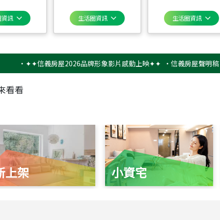
圈資訊
生活圈資訊
生活圈資訊
‧
✦✦信義房屋2026品牌形象影片感動上映✦✦
‧
信義房屋聲明稿－防詐
來看看
新上架
小資宅