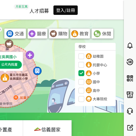
人才招募
登入/註冊
外置產
信義居家