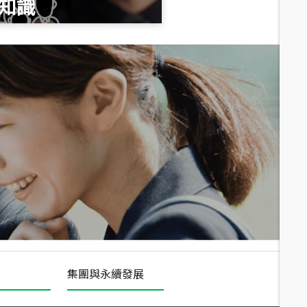
知識
總價
1,020
萬
總價
490
萬
總價
1,808
萬
集團與永續發展