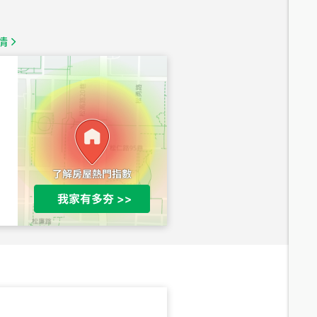
總價
1,350
萬
情
總價
1,020
萬
總價
490
萬
總價
1,808
萬
總價
530
萬
路二段