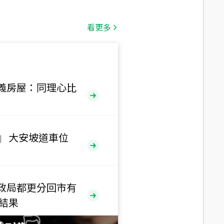
總價
1,808
萬
看更多
總價
530
萬
路二段
義房屋：同理心比
總價
5,800
萬
路
』 大安坡道車位
總價
1,938
萬
三段
政局都更分回市有
總價
售結果
1,350
萬