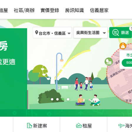
租屋
社區/商辦
實價登錄
房訊知識
信義居家
新建案
租屋
海