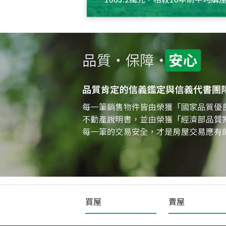
約550萬元，且貸款金額也多
買屋
賣屋