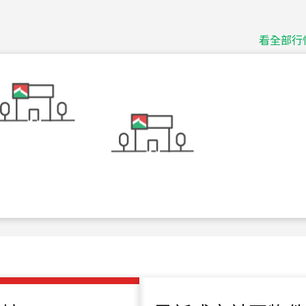
115
年
07
月 成交
捷豹
台北市中山區長春路
看全部行
115
年
07
月 成交
十泉十美
台北市北投區光明路
115
年
07
月 成交
四維天廈
新竹市新竹市四維路
115
年
07
月 成交
菁英典藏
新竹市新竹市慈祥路
115
年
07
月 成交
長隄
新北市永和區環河西