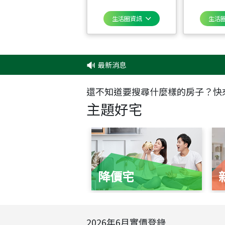
生活圈資訊
生活
最新消息
還不知道要搜尋什麼樣的房子？快
主題好宅
降價宅
2026
年
6
月實價登錄