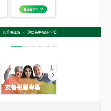
生活圈資訊
騙提醒
‧
【#信義幸福挺不同】用實力，讓升職免抽號碼牌！最新雇主品牌影片
友善租屋專區
新婚起家厝