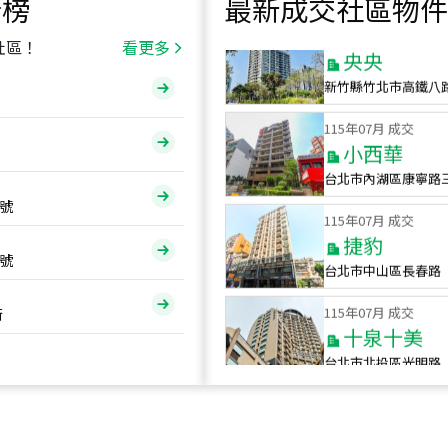
行榜
最新成交社區物件
115
年
07
月 成交
央央
社區！
看更多
新竹縣竹北市高鐵八
115
年
07
月 成交
小西華
台北市內湖區康寧路
115
年
07
月 成交
號
捷豹
台北市中山區長春路
號
115
年
07
月 成交
十泉十美
街
台北市北投區光明路
115
年
07
月 成交
四維天廈
新竹市新竹市四維路