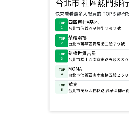
台北市
社區熱門排
快來看看最多人想買的 TOP 5 熱門
四四東村A基地
TOP
1
台北市信義區吳興街２６２號
榮耀鴻禧
TOP
2
台北市萬華區貴陽街二段７９號
劍橋世貿吉星
TOP
3
台北市松山區南京東路五段３３０
MOMA
TOP
4
台北市信義區忠孝東路五段２５８
華宴
TOP
5
台北市萬華區桂林路,萬華區柳州