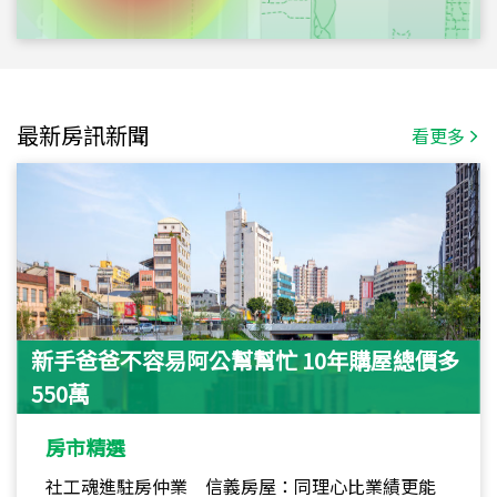
最新房訊新聞
看更多
新手爸爸不容易阿公幫幫忙 10年購屋總價多
550萬
房市精選
社工魂進駐房仲業 信義房屋：同理心比業績更能