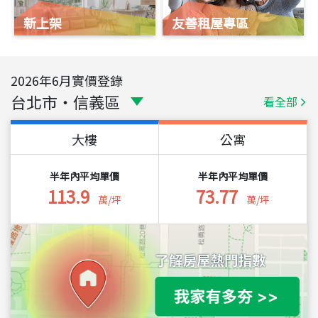
新上架
友善租屋專區
2026
年
6
月實價登錄
台北市
・
信義區
看全部
大樓
公寓
半年內平均單價
半年內平均單價
113.9
73.77
萬/坪
萬/坪