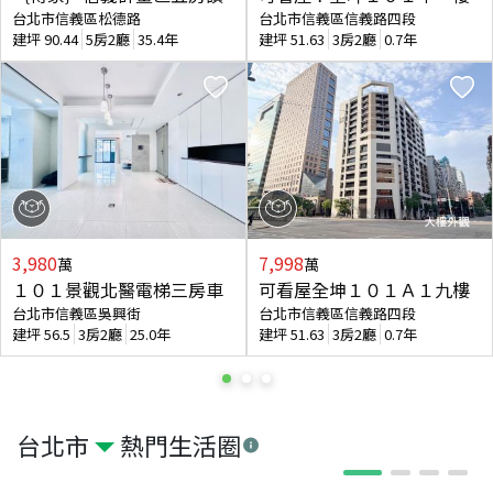
台北市信義區松德路
台北市信義區信義路四段
建坪
90.44
5房2廳
35.4年
建坪
51.63
3房2廳
0.7年
3,980
7,998
萬
萬
１０１景觀北醫電梯三房車
可看屋全坤１０１Ａ１九樓
台北市信義區吳興街
台北市信義區信義路四段
建坪
56.5
3房2廳
25.0年
建坪
51.63
3房2廳
0.7年
台北市
熱門生活圈