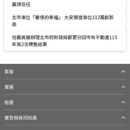
贏得信任
北市車位『奢侈的幸福』 大安坡道車位332萬創新
高
信義房屋辦理北市府財政局都更分回市有不動產115
年第2次標售結果
買屋
賣屋
租屋
實登與房訊知識