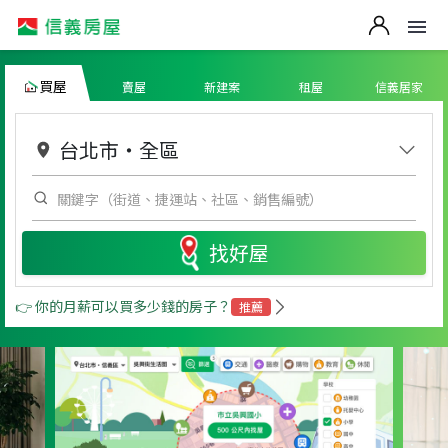
買屋
賣屋
新建案
租屋
信義居家
台北市
・
全區
找好屋
👉 你的月薪可以買多少錢的房子？
推薦