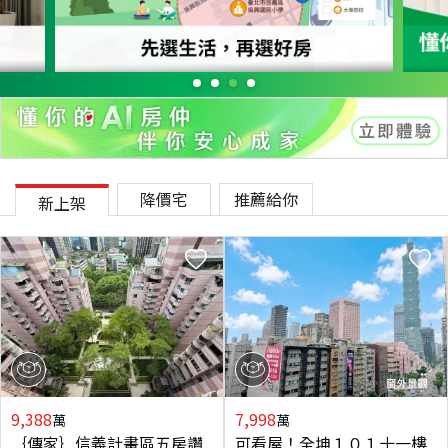
降價宅
推薦給你
新上架
9,388
7,998
萬
萬
｛傳家｝信義計畫區五房讚
可看屋！全坤１０１十一樓