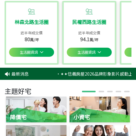
林森北路生活圈
民權西路生活圈
近半年成交價
近半年成交價
80
94.1
萬/坪
萬/坪
生活圈資訊
生活圈資訊
最新消息
‧
✦✦信義房屋2026品牌形象影片感動上映
主題好宅
降價宅
小資宅