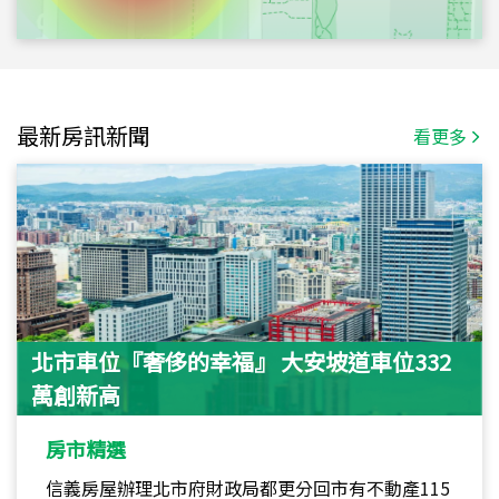
最新房訊新聞
看更多
北市車位『奢侈的幸福』 大安坡道車位332
萬創新高
房市精選
信義房屋辦理北市府財政局都更分回市有不動產115