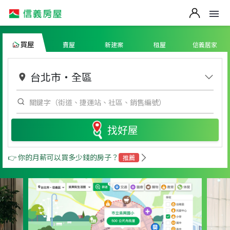
買屋
賣屋
新建案
租屋
信義居家
台北市
・
全區
找好屋
👉 你的月薪可以買多少錢的房子？
推薦