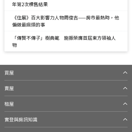
年第2次標售結果
《住展》百大影響力人物周俊吉——房市最熱時，他
偏做最麻煩的事
「傳賢不傳子」樹典範 施振榮膺首屆東方領袖人
物
買屋
賣屋
租屋
實登與房訊知識