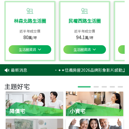
林森北路生活圈
民權西路生活圈
近半年成交價
近半年成交價
80
94.1
萬/坪
萬/坪
生活圈資訊
生活圈資訊
最新消息
‧
✦✦信義房屋2026品牌形象影片感動上映
主題好宅
降價宅
小資宅