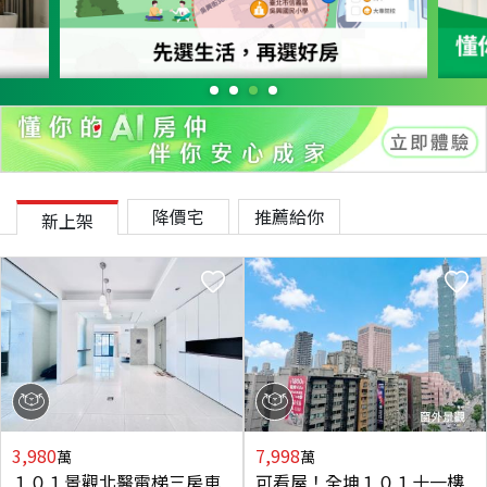
降價宅
推薦給你
新上架
3,980
7,998
萬
萬
１０１景觀北醫電梯三房車
可看屋！全坤１０１十一樓