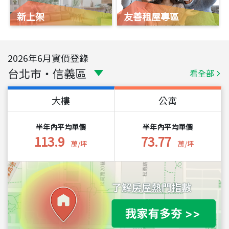
新上架
友善租屋專區
2026
年
6
月實價登錄
台北市
・
信義區
看全部
大樓
公寓
半年內平均單價
半年內平均單價
113.9
73.77
萬/坪
萬/坪