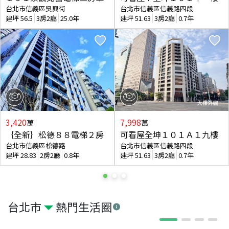
台北市信義區吳興街
台北市信義區信義路四段
建坪
56.5
3房2廳
25.0年
建坪
51.63
3房2廳
0.7年
3,420
7,998
萬
萬
｛全新｝松德８８電梯２房
可看屋全坤１０１Ａ１九樓
台北市信義區松德路
台北市信義區信義路四段
建坪
28.83
2房2廳
0.8年
建坪
51.63
3房2廳
0.7年
台北市
熱門生活圈