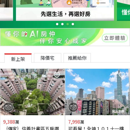
降價宅
推薦給你
新上架
9,388
7,998
萬
萬
｛傳家｝信義計畫區五房讚
可看屋！全坤１０１十一樓