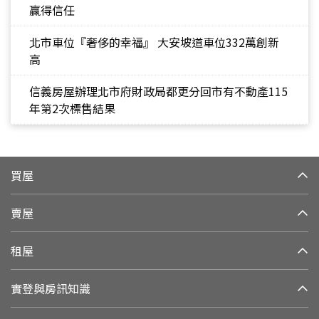
贏得信任
北市車位『奢侈的幸福』 大安坡道車位332萬創新
高
信義房屋辦理北市府財政局都更分回市有不動產115
年第2次標售結果
買屋
賣屋
租屋
實登與房訊知識