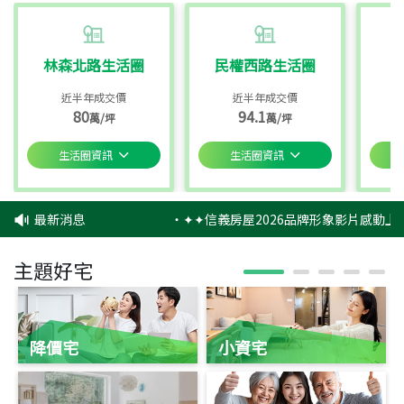
林森北路生活圈
民權西路生活圈
近半年成交價
近半年成交價
80
94.1
萬/坪
萬/坪
生活圈資訊
生活圈資訊
最新消息
‧
✦✦信義房屋2026品牌形象影片感動上映
主題好宅
降價宅
小資宅