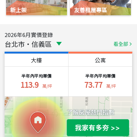
新上架
友善租屋專區
2026
年
6
月實價登錄
台北市
・
信義區
看全部
大樓
公寓
半年內平均單價
半年內平均單價
113.9
73.77
萬/坪
萬/坪