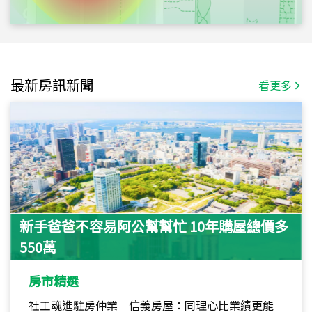
最新房訊新聞
看更多
新手爸爸不容易阿公幫幫忙 10年購屋總價多
550萬
房市精選
社工魂進駐房仲業 信義房屋：同理心比業績更能