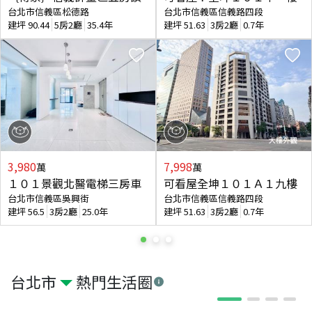
台北市信義區松德路
台北市信義區信義路四段
建坪
90.44
5房2廳
35.4年
建坪
51.63
3房2廳
0.7年
3,980
7,998
萬
萬
１０１景觀北醫電梯三房車
可看屋全坤１０１Ａ１九樓
台北市信義區吳興街
台北市信義區信義路四段
建坪
56.5
3房2廳
25.0年
建坪
51.63
3房2廳
0.7年
台北市
熱門生活圈