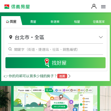
買屋
賣屋
新建案
租屋
信義居家
台北市
・
全區
找好屋
👉 你的月薪可以買多少錢的房子？
推薦