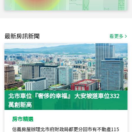
最新房訊新聞
看更多
北市車位『奢侈的幸福』 大安坡道車位332
萬創新高
房市精選
信義房屋辦理北市府財政局都更分回市有不動產115