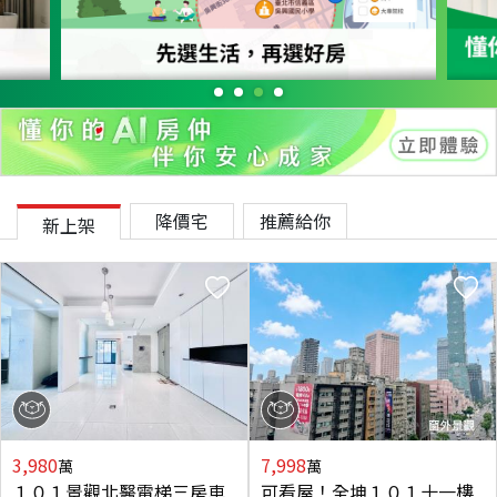
降價宅
推薦給你
新上架
3,980
7,998
萬
萬
１０１景觀北醫電梯三房車
可看屋！全坤１０１十一樓