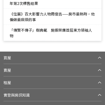
年第2次標售結果
《住展》百大影響力人物周俊吉——房市最熱時，他
偏做最麻煩的事
「傳賢不傳子」樹典範 施振榮膺首屆東方領袖人
物
買屋
賣屋
租屋
實登與房訊知識