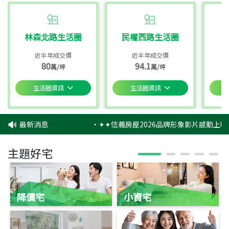
林森北路生活圈
民權西路生活圈
近半年成交價
近半年成交價
80
94.1
萬/坪
萬/坪
生活圈資訊
生活圈資訊
最新消息
‧
✦✦信義房屋2026品牌形象影片感動上映
主題好宅
降價宅
小資宅