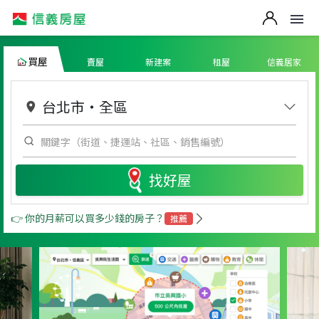
買屋
賣屋
新建案
租屋
信義居家
台北市
・
全區
找好屋
👉 你的月薪可以買多少錢的房子？
推薦