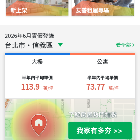
新上架
友善租屋專區
2026
年
6
月實價登錄
台北市
・
信義區
看全部
大樓
公寓
半年內平均單價
半年內平均單價
113.9
73.77
萬/坪
萬/坪