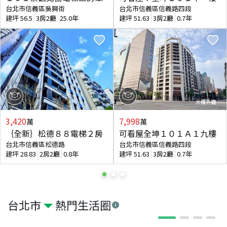
台北市信義區吳興街
台北市信義區信義路四段
建坪
56.5
3房2廳
25.0年
建坪
51.63
3房2廳
0.7年
3,420
7,998
萬
萬
｛全新｝松德８８電梯２房
可看屋全坤１０１Ａ１九樓
台北市信義區松德路
台北市信義區信義路四段
建坪
28.83
2房2廳
0.8年
建坪
51.63
3房2廳
0.7年
台北市
熱門生活圈