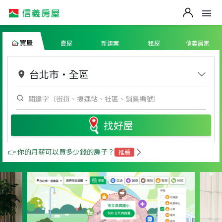
買屋
賣屋
新建案
租屋
信義居家
台北市
・
全區
找好屋
👉 你的月薪可以買多少錢的房子？
推薦