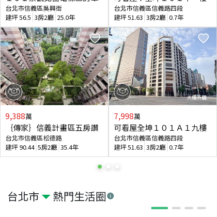
台北市信義區吳興街
台北市信義區信義路四段
建坪
56.5
3房2廳
25.0年
建坪
51.63
3房2廳
0.7年
9,388
7,998
萬
萬
｛傳家｝信義計畫區五房讚
可看屋全坤１０１Ａ１九樓
台北市信義區松德路
台北市信義區信義路四段
建坪
90.44
5房2廳
35.4年
建坪
51.63
3房2廳
0.7年
台北市
熱門生活圈