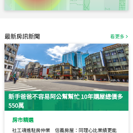
最新房訊新聞
看更多
新手爸爸不容易阿公幫幫忙 10年購屋總價多
550萬
房市精選
社工魂進駐房仲業 信義房屋：同理心比業績更能