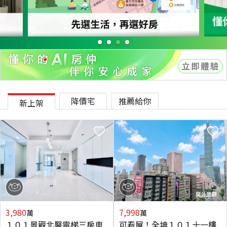
降價宅
推薦給你
新上架
3,980
7,998
萬
萬
１０１景觀北醫電梯三房車
可看屋！全坤１０１十一樓