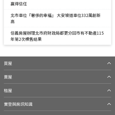
贏得信任
北市車位『奢侈的幸福』 大安坡道車位332萬創新
高
信義房屋辦理北市府財政局都更分回市有不動產115
年第2次標售結果
買屋
賣屋
租屋
實登與房訊知識