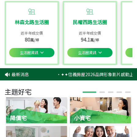
林森北路生活圈
民權西路生活圈
近半年成交價
近半年成交價
80
94.1
萬/坪
萬/坪
生活圈資訊
生活圈資訊
最新消息
‧
✦✦信義房屋2026品牌形象影片感動上映
主題好宅
降價宅
小資宅