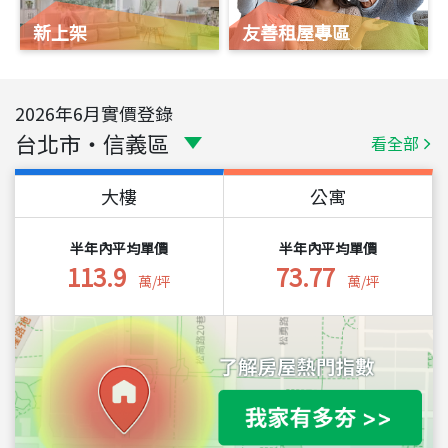
新上架
友善租屋專區
2026
年
6
月實價登錄
台北市
・
信義區
看全部
大樓
公寓
半年內平均單價
半年內平均單價
113.9
73.77
萬/坪
萬/坪