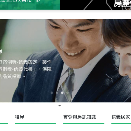
房產
115
年
07
月 成交
十泉十美
台北市北投區光明路
115
年
07
月 成交
四維天廈
新竹市新竹市四維路
115
年
07
月 成交
菁英典藏
新竹市新竹市慈祥路
租屋
實登與房訊知識
信義居家