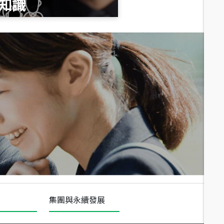
知識
總價
1,020
萬
總價
490
萬
總價
1,808
萬
集團與永續發展