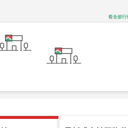
捷豹
台北市中山區長春路
看全部行
115
年
07
月 成交
十泉十美
台北市北投區光明路
115
年
07
月 成交
四維天廈
新竹市新竹市四維路
115
年
07
月 成交
菁英典藏
新竹市新竹市慈祥路
115
年
07
月 成交
長隄
新北市永和區環河西