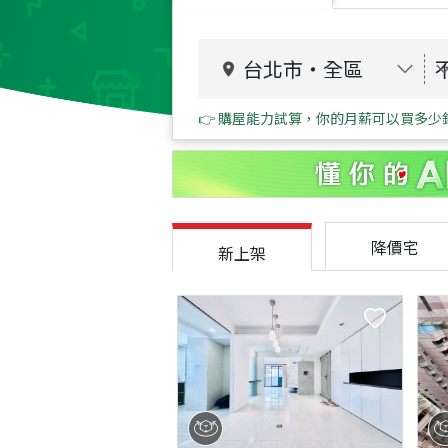
台北市
・
全區
👉 購屋能力試算，你的月薪可以買多少
降價宅
新上架