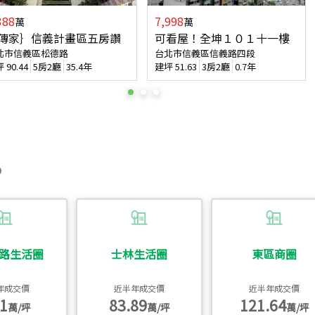
388
7,998
萬
萬
傳家｝信義計畫區五房讚
可看屋！全坤１０１十一樓
北市信義區松德路
台北市信義區信義路四段
坪
90.44
5房2廳
35.4年
建坪
51.63
3房2廳
0.7年
路生活圈
士林生活圈
東區商圈
年成交價
近半年成交價
近半年成交價
1
83.89
121.64
萬/坪
萬/坪
萬/坪