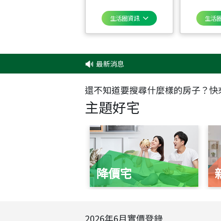
生活圈資訊
生活
最新消息
‧
還不知道要搜尋什麼樣的房子？快
主題好宅
降價宅
2026
年
6
月實價登錄