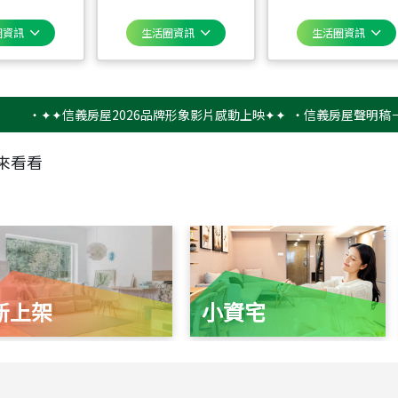
圈資訊
生活圈資訊
生活圈資訊
✦✦信義房屋2026品牌形象影片感動上映✦✦
‧
信義房屋聲明稿－防詐騙
來看看
新上架
小資宅
115
年
07
月 成交