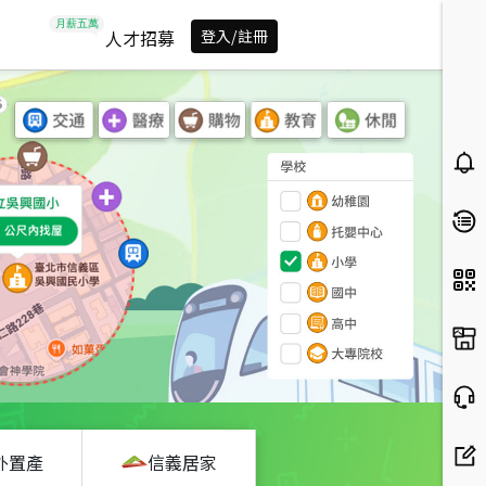
人才招募
登入/註冊
外置產
信義居家