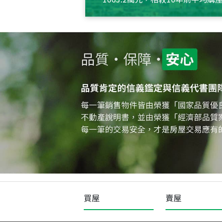
約550萬元，且貸款金額也多
買屋
賣屋