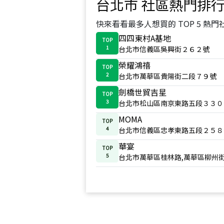
台北市
社區熱門排
快來看看最多人想買的 TOP 5 熱門
四四東村A基地
TOP
1
台北市信義區吳興街２６２號
榮耀鴻禧
TOP
2
台北市萬華區貴陽街二段７９號
劍橋世貿吉星
TOP
3
台北市松山區南京東路五段３３０
MOMA
TOP
4
台北市信義區忠孝東路五段２５８
華宴
TOP
5
台北市萬華區桂林路,萬華區柳州