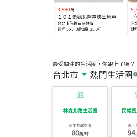
3,980
9,
萬
１０１景觀北醫電梯三房車
｛
台北市信義區吳興街
台
建坪
56.5
3房2廳
25.0年
建
最受關注的生活圈，你跟上了嗎？
台北市
熱門生活圈
林森北路生活圈
民權西
近半年成交價
近半
80
94.
萬/坪