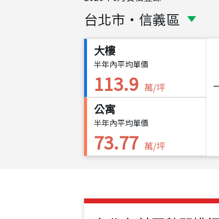
台北市
・
信義區
大樓
半年內平均單價
113.9
萬/坪
公寓
半年內平均單價
73.77
萬/坪