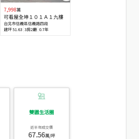
7,998
3,800
萬
萬
可看屋全坤１０１Ａ１九樓
信義區大空間美寓
台北市信義區信義路四段
台北市信義區大道路
建坪
51.63
3房2廳
0.7年
建坪
39.62
6房4廳(含加蓋)
51.9
雙園生活圈
近半年成交價
67.56
萬/坪