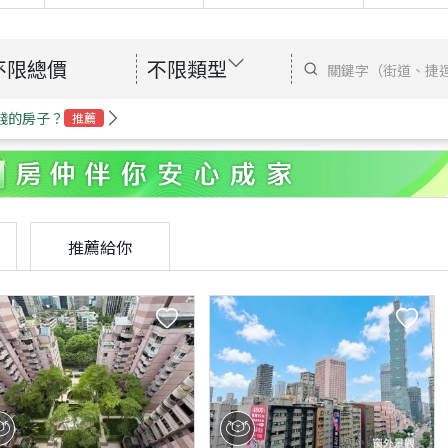
不限總價
不限類型
錢的房子？
推薦
推薦給你