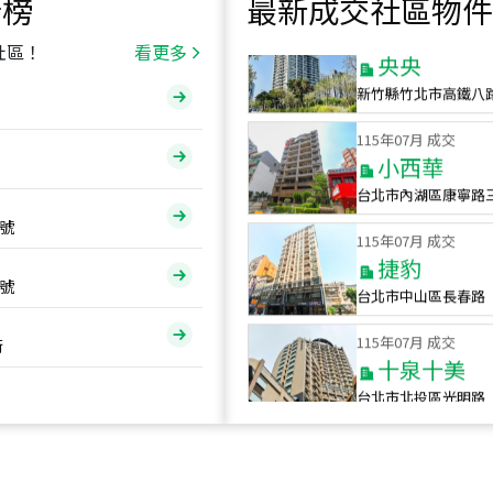
行榜
最新成交社區物件
115
年
07
月 成交
央央
社區！
看更多
新竹縣竹北市高鐵八
115
年
07
月 成交
小西華
台北市內湖區康寧路
115
年
07
月 成交
號
捷豹
台北市中山區長春路
號
115
年
07
月 成交
十泉十美
街
台北市北投區光明路
115
年
07
月 成交
四維天廈
新竹市新竹市四維路