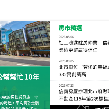
115
年
07
月 成交
菁英典藏
新竹市新竹市慈祥路
房市精選
115
年
07
月 成交
長隄
2026.08.06
新北市永和區環河西
社工魂進駐房仲業 信
業績更能贏得信任
115
年
07
月 成交
央央
2026.08.05
新竹縣竹北市高鐵八
北市車位『奢侈的幸福
115
年
07
月 成交
332萬創新高
幫幫忙 10年
小西華
台北市內湖區康寧路
2026.07.23
信義房屋辦理北市府財
115
年
07
月 成交
40歲的男性房貸族，今
不動產115年第2次標
捷豹
萬元的房屋，平均貸款金額
台北市中山區長春路
屋總價921.6萬元，多出