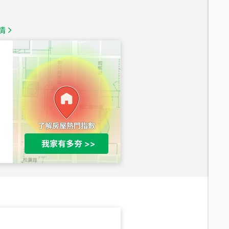
1,350
萬
情
總價
1,020
萬
總價
490
萬
總價
1,808
萬
總價
530
萬
路二段