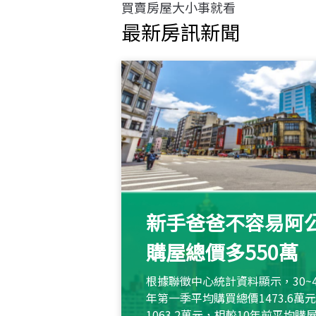
買賣房屋大小事就看
最新房訊新聞
新手爸爸不容易阿公
購屋總價多550萬
根據聯徵中心統計資料顯示，30~
年第一季平均購買總價1473.6
1063.2萬元，相較10年前平均購