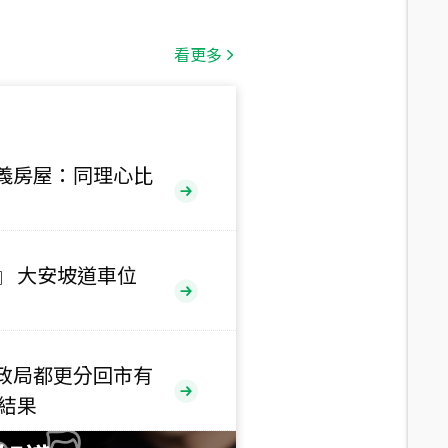
總價
1,808
萬
看更多
總價
530
萬
路二段
義房屋：同理心比
總價
5,800
萬
路
』 大安坡道車位
總價
1,938
萬
三段
政局都更分回市有
總價
售結果
1,350
萬