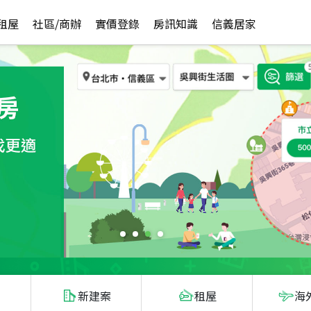
租屋
社區/商辦
實價登錄
房訊知識
信義居家
新建案
租屋
海