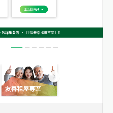
生活圈資訊
提醒
‧
【#信義幸福挺不同】用實力，讓升職免抽號碼牌！最新雇主品牌影片
友善租屋專區
新婚起家厝
總價