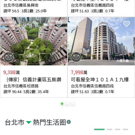
台北市信義區吳興街
台北市信義區信義路四段
建坪
56.5
3房2廳
25.0年
建坪
51.63
3房2廳
0.7年
9,388
7,998
萬
萬
｛傳家｝信義計畫區五房讚
可看屋全坤１０１Ａ１九樓
台北市信義區松德路
台北市信義區信義路四段
建坪
90.44
5房2廳
35.4年
建坪
51.63
3房2廳
0.7年
台北市
熱門生活圈