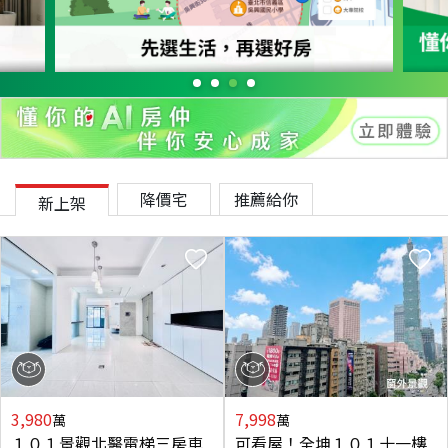
降價宅
推薦給你
新上架
3,980
7,998
萬
萬
１０１景觀北醫電梯三房車
可看屋！全坤１０１十一樓