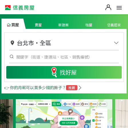
買屋
賣屋
新建案
租屋
信義居家
台北市
・
全區
找好屋
👉 你的月薪可以買多少錢的房子？
推薦