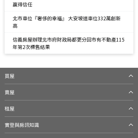
贏得信任
北市車位『奢侈的幸福』 大安坡道車位332萬創新
高
信義房屋辦理北市府財政局都更分回市有不動產115
年第2次標售結果
買屋
賣屋
租屋
實登與房訊知識