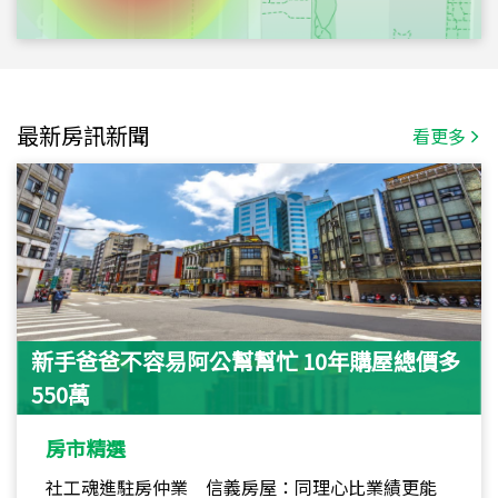
最新房訊新聞
看更多
新手爸爸不容易阿公幫幫忙 10年購屋總價多
550萬
房市精選
社工魂進駐房仲業 信義房屋：同理心比業績更能