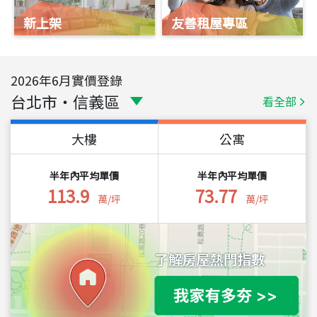
新上架
友善租屋專區
2026
年
6
月實價登錄
台北市
・
信義區
看全部
大樓
公寓
半年內平均單價
半年內平均單價
113.9
73.77
萬/坪
萬/坪