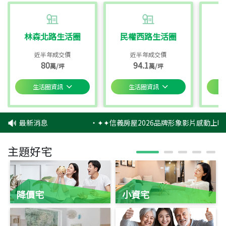
林森北路生活圈
民權西路生活圈
近半年成交價
近半年成交價
80
94.1
萬/坪
萬/坪
生活圈資訊
生活圈資訊
最新消息
‧
✦✦信義房屋2026品牌形象影片感動上映
主題好宅
降價宅
小資宅