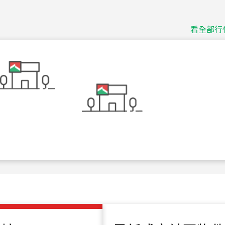
115
年
07
月 成交
捷豹
台北市中山區長春路
看全部行
115
年
07
月 成交
十泉十美
台北市北投區光明路
115
年
07
月 成交
四維天廈
新竹市新竹市四維路
115
年
07
月 成交
菁英典藏
新竹市新竹市慈祥路
115
年
07
月 成交
長隄
新北市永和區環河西