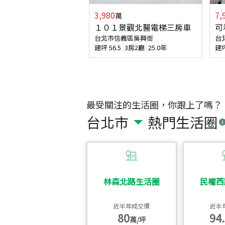
3,980
7,
萬
１０１景觀北醫電梯三房車
可
台北市信義區吳興街
台
建坪
56.5
3房2廳
25.0年
建
最受關注的生活圈，你跟上了嗎？
台北市
熱門生活圈
林森北路生活圈
民權西
近半年成交價
近半
80
94.
萬/坪