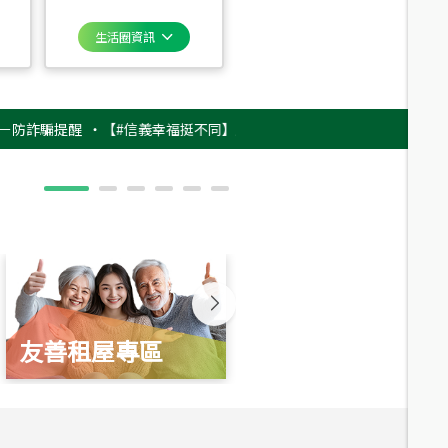
生活圈資訊
騙提醒
‧
【#信義幸福挺不同】用實力，讓升職免抽號碼牌！最新雇主品牌影
友善租屋專區
新婚起家厝