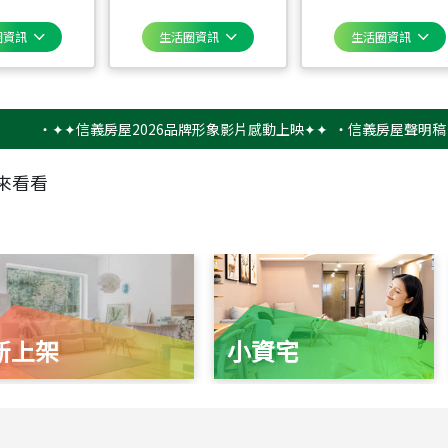
圈資訊
生活圈資訊
生活圈資訊
‧
✦✦信義房屋2026品牌形象影片感動上映✦✦
‧
信義房屋聲明稿－防詐
來看看
新上架
小資宅