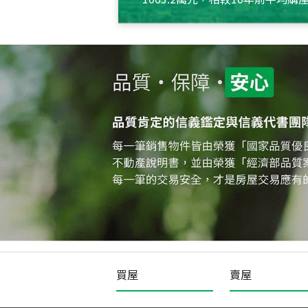
約550萬元，且貸款金額也多
買屋
賣屋