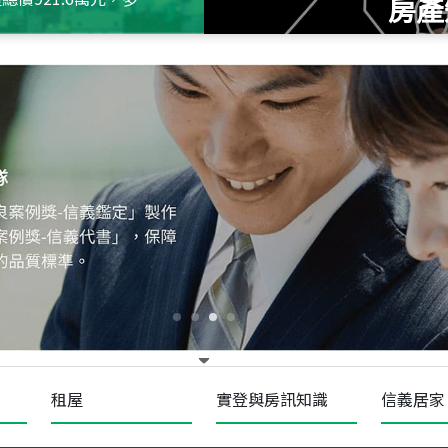
房產
115
年
07
月 成交
十泉十美
台北市北投區光明路
115
年
07
月 成交
四維天廈
新竹市新竹市四維路
115
年
07
月 成交
菁英典藏
新竹市新竹市慈祥路
租屋
實登與房訊知識
信義居家