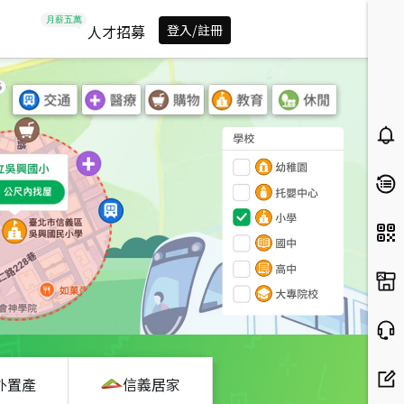
人才招募
登入/註冊
外置產
信義居家