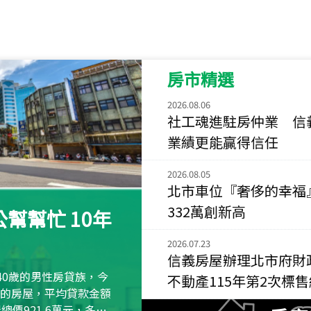
115
年
07
月 成交
菁英典藏
新竹市新竹市慈祥路
房市精選
115
年
07
月 成交
長隄
2026.08.06
新北市永和區環河西
社工魂進駐房仲業 信
業績更能贏得信任
115
年
07
月 成交
央央
2026.08.05
新竹縣竹北市高鐵八
北市車位『奢侈的幸福
332萬創新高
115
年
07
月 成交
幫幫忙 10年
小西華
2026.07.23
台北市內湖區康寧路
信義房屋辦理北市府財
115
年
07
月 成交
40歲的男性房貸族，今
不動產115年第2次標
捷豹
萬元的房屋，平均貸款金額
台北市中山區長春路
屋總價921.6萬元，多出