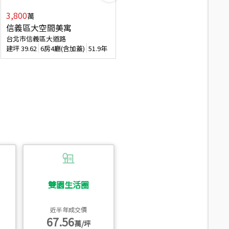
3,800
2,088
萬
萬
信義區大空間美寓
博愛精妝成家易
台北市信義區大道路
台北市信義區虎林街
建坪
39.62
6房4廳(含加蓋)
51.9年
建坪
20.47
3房2廳
56.4年
雙園生活圈
近半年成交價
67.56
萬/坪