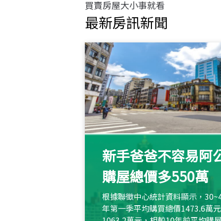
買賣房屋大小事就看
最新房訊新聞
新手爸爸不容易阿公
購屋總價多550萬
根據聯徵中心統計資料顯示，30~
年第一季平均購買總價1473.6
1063.2萬元，相較10年前平均購