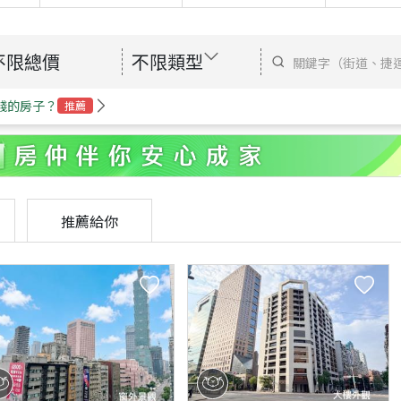
不限總價
不限類型
錢的房子？
推薦
推薦給你