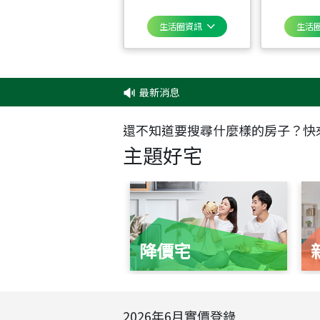
生活圈資訊
生活
最新消息
還不知道要搜尋什麼樣的房子？快
主題好宅
降價宅
2026
年
6
月實價登錄