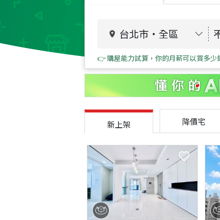
台北市
・
全區
👉 購屋能力試算，你的月薪可以買多少
降價宅
新上架