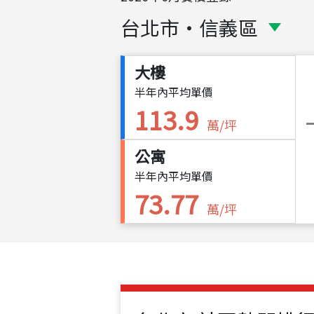
台北市
・
信義區
大樓
半年內平均單價
113.9
萬/坪
公寓
半年內平均單價
73.77
萬/坪