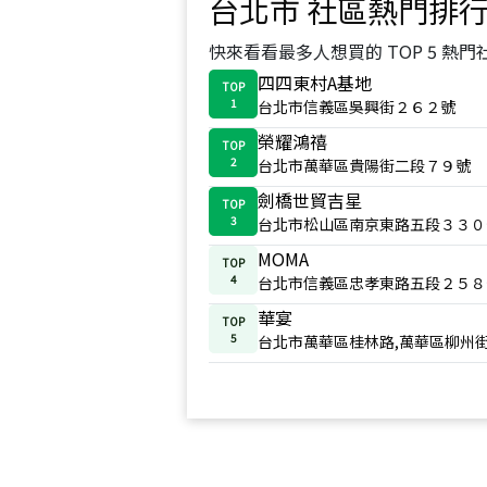
台北市
社區熱門排
快來看看最多人想買的 TOP 5 熱門
四四東村A基地
TOP
1
台北市信義區吳興街２６２號
榮耀鴻禧
TOP
2
台北市萬華區貴陽街二段７９號
劍橋世貿吉星
TOP
3
台北市松山區南京東路五段３３０
MOMA
TOP
4
台北市信義區忠孝東路五段２５８
華宴
TOP
5
台北市萬華區桂林路,萬華區柳州