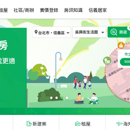
租屋
社區/商辦
實價登錄
房訊知識
信義居家
新建案
租屋
海