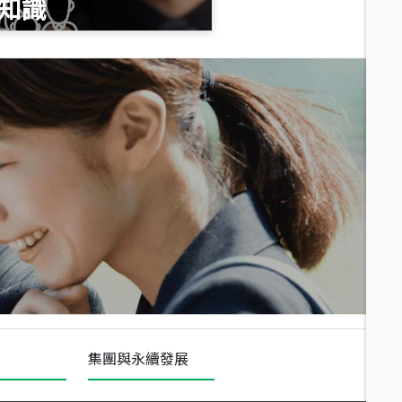
知識
總價
1,020
萬
總價
490
萬
總價
1,808
萬
集團與永續發展