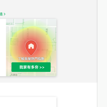
總價
1,350
萬
情
總價
1,020
萬
總價
490
萬
總價
1,808
萬
總價
530
萬
路二段