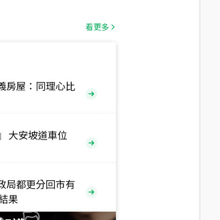
總價
1,808
萬
看更多
總價
530
萬
路二段
義房屋：同理心比
總價
5,800
萬
路
』 大安坡道車位
總價
1,938
萬
三段
政局都更分回市有
總價
售結果
1,350
萬