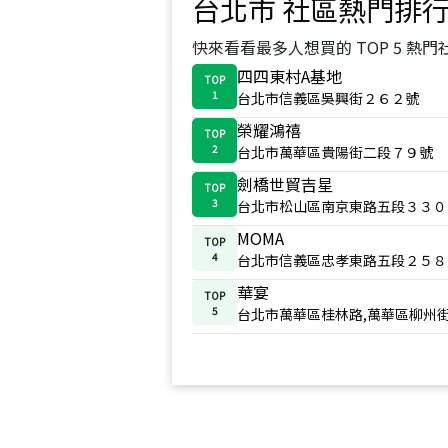
台北市
社區熱門排
快來看看最多人想買的 TOP 5 熱門
四四東村A基地
TOP
1
台北市信義區吳興街２６２號
榮耀鴻禧
TOP
2
台北市萬華區貴陽街二段７９號
劍橋世貿吉星
TOP
3
台北市松山區南京東路五段３３０
MOMA
TOP
4
台北市信義區忠孝東路五段２５８
華宴
TOP
5
台北市萬華區桂林路,萬華區柳州