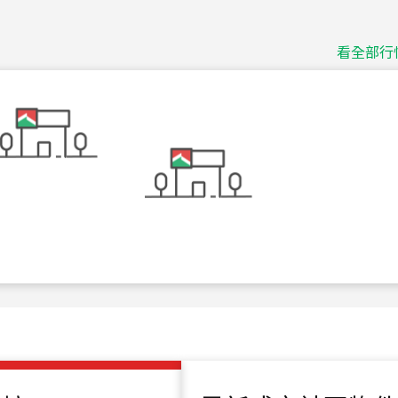
捷豹
台北市中山區長春路
看全部行
115
年
07
月 成交
十泉十美
台北市北投區光明路
115
年
07
月 成交
四維天廈
新竹市新竹市四維路
115
年
07
月 成交
菁英典藏
新竹市新竹市慈祥路
115
年
07
月 成交
長隄
新北市永和區環河西