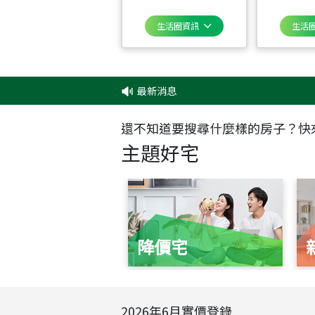
生活圈資訊
生活
最新消息
‧
還不知道要搜尋什麼樣的房子？快
主題好宅
降價宅
2026
年
6
月實價登錄