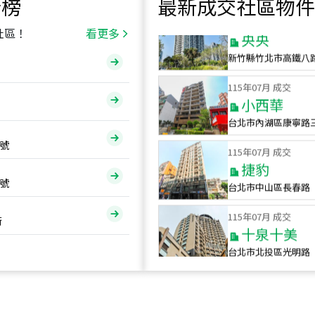
行榜
最新成交社區物件
115
年
07
月 成交
央央
社區！
看更多
新竹縣竹北市高鐵八
115
年
07
月 成交
小西華
台北市內湖區康寧路
115
年
07
月 成交
號
捷豹
台北市中山區長春路
號
115
年
07
月 成交
十泉十美
街
台北市北投區光明路
115
年
07
月 成交
四維天廈
新竹市新竹市四維路