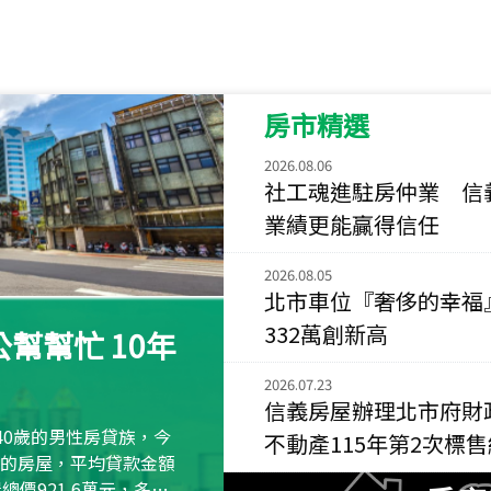
115
年
07
月 成交
菁英典藏
新竹市新竹市慈祥路
房市精選
115
年
07
月 成交
長隄
2026.08.06
新北市永和區環河西
社工魂進駐房仲業 信
業績更能贏得信任
115
年
07
月 成交
央央
2026.08.05
新竹縣竹北市高鐵八
北市車位『奢侈的幸福
115
年
07
月 成交
332萬創新高
幫幫忙 10年
小西華
台北市內湖區康寧路
2026.07.23
信義房屋辦理北市府財
115
年
07
月 成交
40歲的男性房貸族，今
不動產115年第2次標
捷豹
萬元的房屋，平均貸款金額
台北市中山區長春路
屋總價921.6萬元，多出