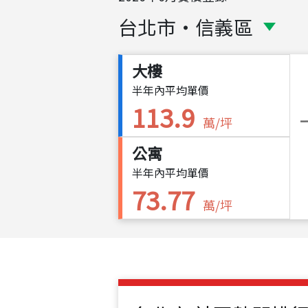
台北市
・
信義區
大樓
半年內平均單價
113.9
萬/坪
公寓
半年內平均單價
73.77
萬/坪