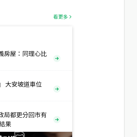
總價
1,808
萬
看更多
總價
530
萬
路二段
義房屋：同理心比
總價
5,800
萬
路
』 大安坡道車位
總價
1,938
萬
三段
政局都更分回市有
總價
售結果
1,350
萬