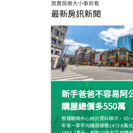
買賣房屋大小事就看
最新房訊新聞
新手爸爸不容易阿公
購屋總價多550萬
根據聯徵中心統計資料顯示，30~
年第一季平均購買總價1473.6
1063.2萬元，相較10年前平均購