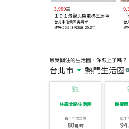
3,980
9,
萬
１０１景觀北醫電梯三房車
｛
台北市信義區吳興街
台
建坪
56.5
3房2廳
25.0年
建
最受關注的生活圈，你跟上了嗎？
台北市
熱門生活圈
林森北路生活圈
民權西
近半年成交價
近半
80
94.
萬/坪