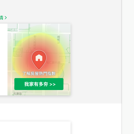
1,350
萬
情
總價
1,020
萬
總價
490
萬
總價
1,808
萬
總價
530
萬
路二段