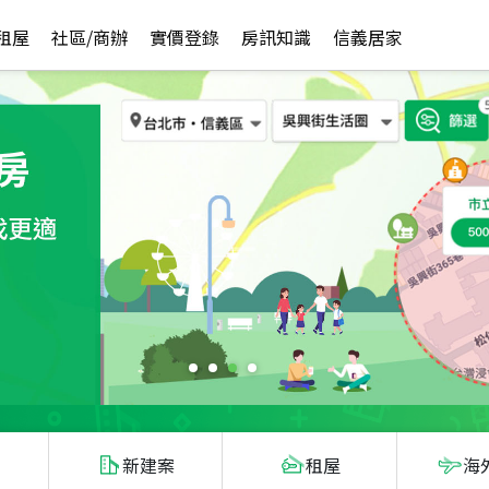
租屋
社區/商辦
實價登錄
房訊知識
信義居家
新建案
租屋
海