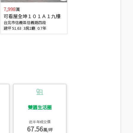
7,998
3,800
萬
萬
可看屋全坤１０１Ａ１九樓
信義區大空間美寓
台北市信義區信義路四段
台北市信義區大道路
建坪
51.63
3房2廳
0.7年
建坪
39.62
6房4廳(含加蓋)
51.9
雙園生活圈
近半年成交價
67.56
萬/坪