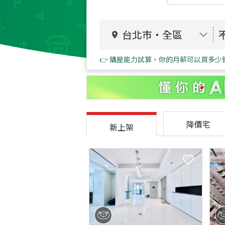
台北市
・
全區
👉 購屋能力試算，你的月薪可以買多少
降價宅
新上架