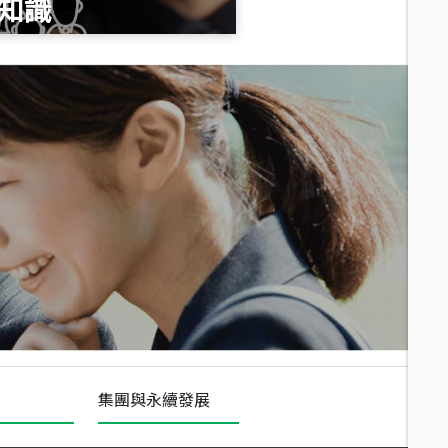
知識
總價
1,020
萬
總價
490
萬
總價
1,808
萬
集團與永續發展