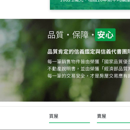
約550萬元，且貸款金額也多
買屋
賣屋