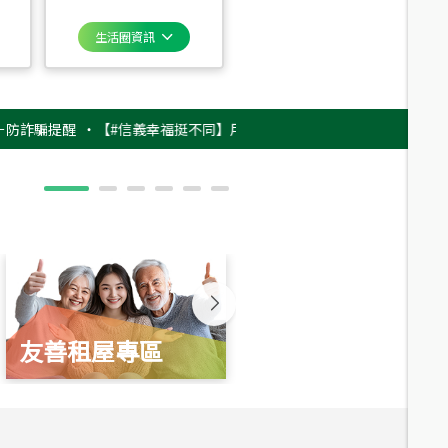
生活圈資訊
提醒
‧
【#信義幸福挺不同】用實力，讓升職免抽號碼牌！最新雇主品牌影片
友善租屋專區
新婚起家厝
總價