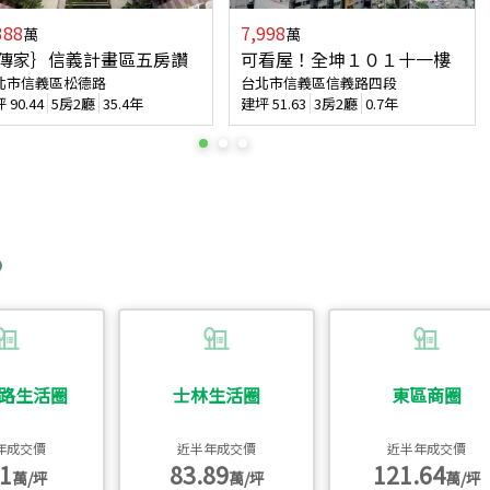
388
7,998
萬
萬
傳家｝信義計畫區五房讚
可看屋！全坤１０１十一樓
北市信義區松德路
台北市信義區信義路四段
坪
90.44
5房2廳
35.4年
建坪
51.63
3房2廳
0.7年
路生活圈
士林生活圈
東區商圈
年成交價
近半年成交價
近半年成交價
1
83.89
121.64
萬/坪
萬/坪
萬/坪