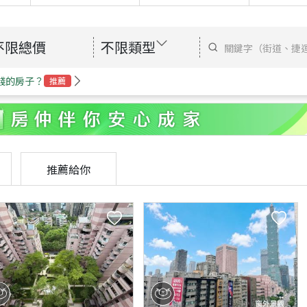
不限總價
不限類型
錢的房子？
推薦
推薦給你