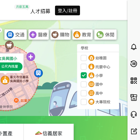
人才招募
登入/註冊
外置產
信義居家