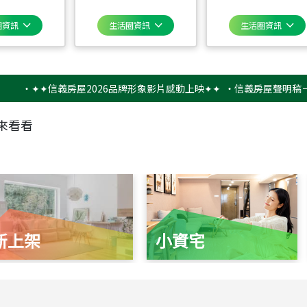
圈資訊
生活圈資訊
生活圈資訊
✦✦信義房屋2026品牌形象影片感動上映✦✦
‧
信義房屋聲明稿－防詐騙
來看看
新上架
小資宅
115
年
07
月 成交