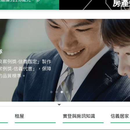
房產
115
年
07
月 成交
十泉十美
台北市北投區光明路
115
年
07
月 成交
四維天廈
新竹市新竹市四維路
115
年
07
月 成交
菁英典藏
新竹市新竹市慈祥路
租屋
實登與房訊知識
信義居家