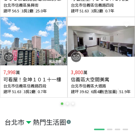
台北市信義區吳興街
台北市信義區信義路四段
建坪
56.5
3房2廳
25.0年
建坪
51.63
3房2廳
0.7年
7,998
3,800
萬
萬
可看屋！全坤１０１十一樓
信義區大空間美寓
台北市信義區信義路四段
台北市信義區大道路
建坪
51.63
3房2廳
0.7年
建坪
39.62
6房4廳(含加蓋)
51.9年
台北市
熱門生活圈