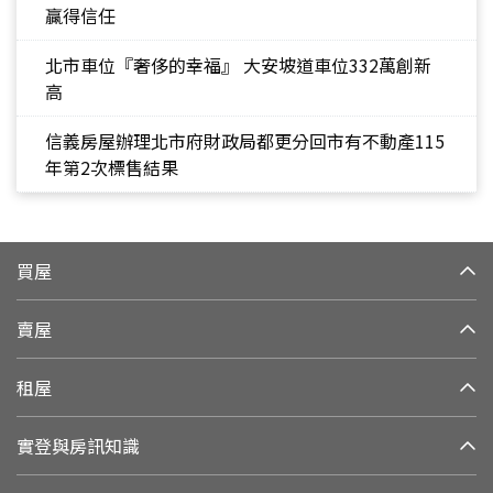
贏得信任
北市車位『奢侈的幸福』 大安坡道車位332萬創新
高
信義房屋辦理北市府財政局都更分回市有不動產115
年第2次標售結果
買屋
賣屋
租屋
實登與房訊知識