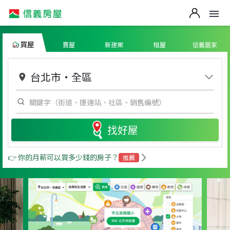
買屋
賣屋
新建案
租屋
信義居家
台北市
・
全區
找好屋
👉 你的月薪可以買多少錢的房子？
推薦