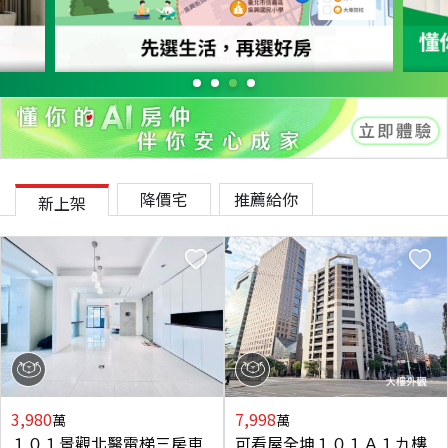
降價宅
推薦給你
新上架
3,980
7,998
萬
萬
１０１景觀北醫電梯三房車
可看屋全坤１０１Ａ１九樓