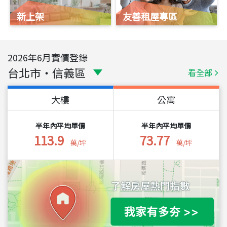
新上架
友善租屋專區
2026
年
6
月實價登錄
台北市
・
信義區
看全部
大樓
公寓
半年內平均單價
半年內平均單價
113.9
73.77
萬/坪
萬/坪