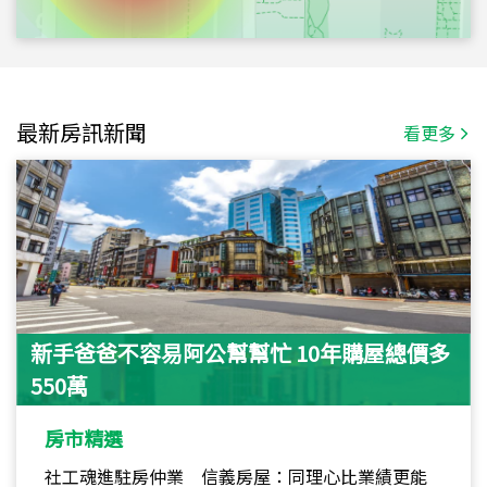
最新房訊新聞
看更多
新手爸爸不容易阿公幫幫忙 10年購屋總價多
550萬
房市精選
社工魂進駐房仲業 信義房屋：同理心比業績更能