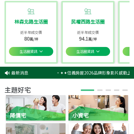
林森北路生活圈
民權西路生活圈
近半年成交價
近半年成交價
80
94.1
萬/坪
萬/坪
生活圈資訊
生活圈資訊
最新消息
‧
✦✦信義房屋2026品牌形象影片感動上映
主題好宅
降價宅
小資宅