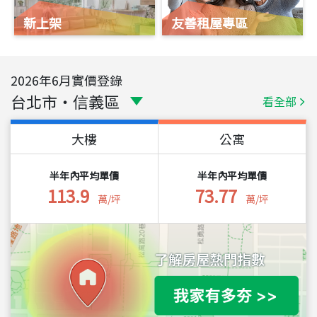
新上架
友善租屋專區
2026
年
6
月實價登錄
台北市
・
信義區
看全部
大樓
公寓
半年內平均單價
半年內平均單價
113.9
73.77
萬/坪
萬/坪