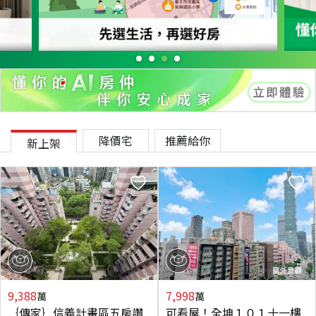
降價宅
推薦給你
新上架
9,388
7,998
萬
萬
｛傳家｝信義計畫區五房讚
可看屋！全坤１０１十一樓