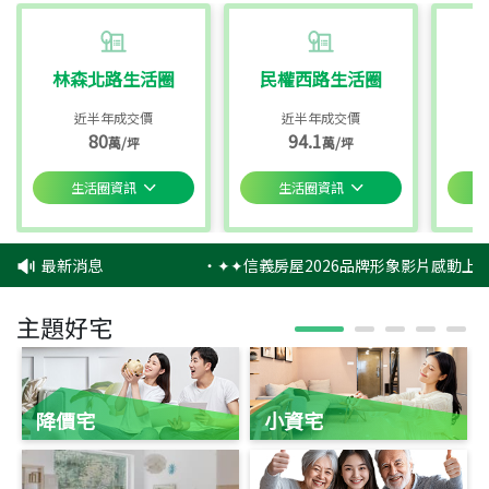
林森北路生活圈
民權西路生活圈
近半年成交價
近半年成交價
80
94.1
萬/坪
萬/坪
生活圈資訊
生活圈資訊
最新消息
‧
✦✦信義房屋2026品牌形象影片感動上映
主題好宅
降價宅
小資宅