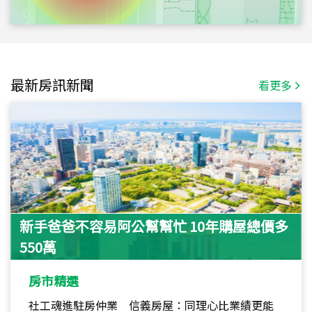
最新房訊新聞
看更多
新手爸爸不容易阿公幫幫忙 10年購屋總價多
550萬
房市精選
社工魂進駐房仲業 信義房屋：同理心比業績更能