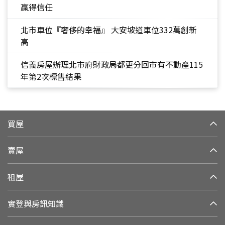
贏得信任
北市車位『奢侈的幸福』 大安坡道車位332萬創新
高
信義房屋辦理北市府財政局都更分回市有不動產115
年第2次標售結果
買屋
賣屋
租屋
實登與房訊知識