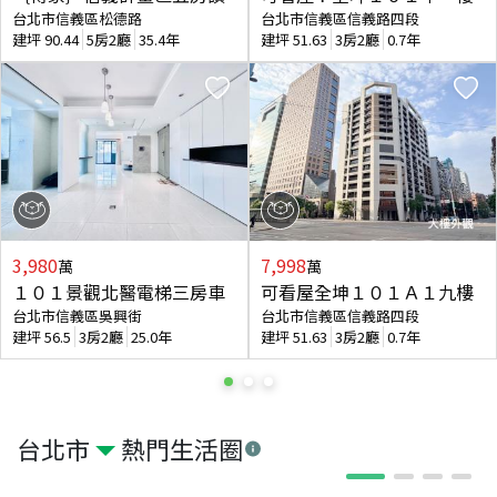
台北市信義區松德路
台北市信義區信義路四段
建坪
90.44
5房2廳
35.4年
建坪
51.63
3房2廳
0.7年
3,980
7,998
萬
萬
１０１景觀北醫電梯三房車
可看屋全坤１０１Ａ１九樓
台北市信義區吳興街
台北市信義區信義路四段
建坪
56.5
3房2廳
25.0年
建坪
51.63
3房2廳
0.7年
台北市
熱門生活圈