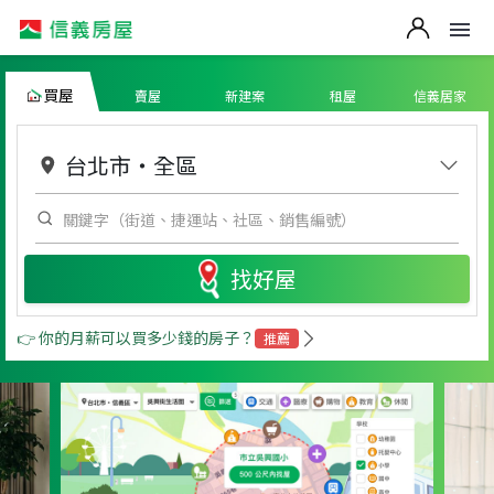
買屋
賣屋
新建案
租屋
信義居家
台北市
・
全區
找好屋
👉 你的月薪可以買多少錢的房子？
推薦