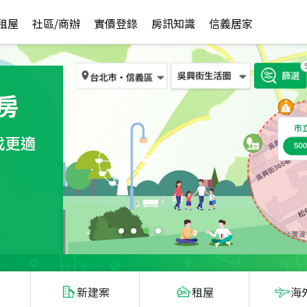
租屋
社區/商辦
實價登錄
房訊知識
信義居家
新建案
租屋
海