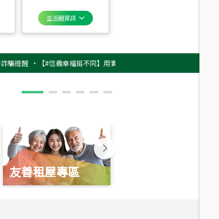
生活圈資訊
醒
‧
【#信義幸福挺不同】用實力，讓升職免抽號碼牌！最新雇主品牌影片上架
友善租屋專區
新婚起家厝
總價