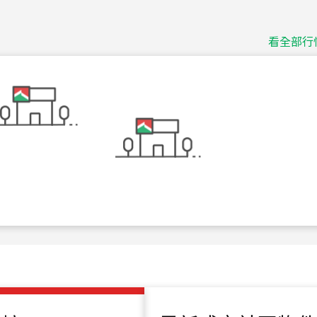
捷豹
台北市中山區長春路
看全部行
115
年
07
月 成交
十泉十美
台北市北投區光明路
115
年
07
月 成交
四維天廈
新竹市新竹市四維路
115
年
07
月 成交
菁英典藏
新竹市新竹市慈祥路
115
年
07
月 成交
長隄
新北市永和區環河西