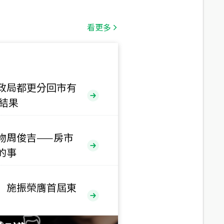
總價
1,808
萬
看更多
總價
530
萬
路二段
政局都更分回市有
售結果
總價
5,800
萬
路
物周俊吉——房市
總價
的事
1,938
萬
三段
 施振榮膺首屆東
總價
1,350
萬