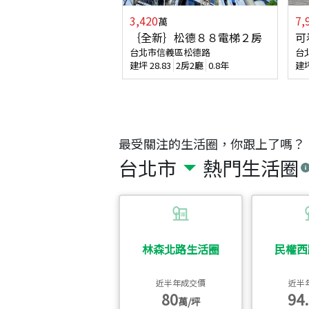
3,420
7,
萬
｛全新｝松德８８電梯２房
可
台北市信義區松德路
台
建坪
28.83
2房2廳
0.8年
建
最受關注的生活圈，你跟上了嗎？
台北市
熱門生活圈
林森北路生活圈
民權西
近半年成交價
近半
80
94.
萬/坪