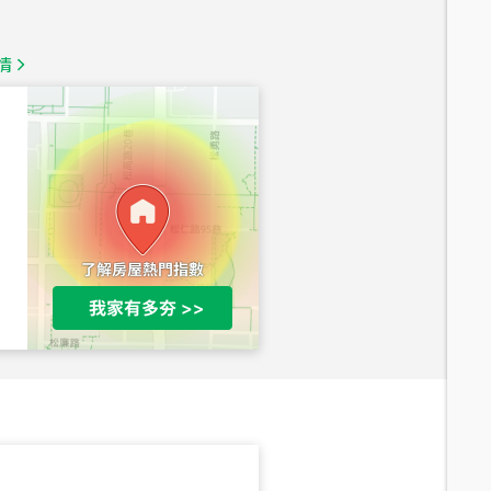
1,350
萬
情
總價
1,020
萬
總價
490
萬
總價
1,808
萬
總價
530
萬
路二段