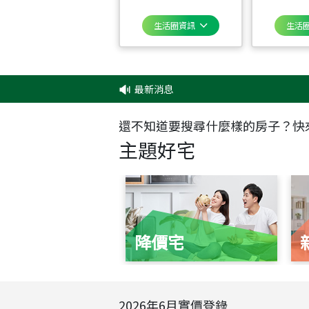
生活圈資訊
生活
最新消息
‧
✦
還不知道要搜尋什麼樣的房子？快
主題好宅
降價宅
2026
年
6
月實價登錄