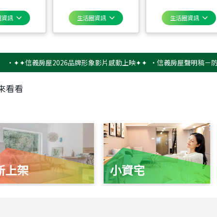
圈資訊
生活圈資訊
生活圈資訊
✦信義房屋2026品牌形象影片感動上映✦✦
‧
信義房屋聲明稿－防詐騙提
來看看
新上架
小資宅
115
年
07
月 成交