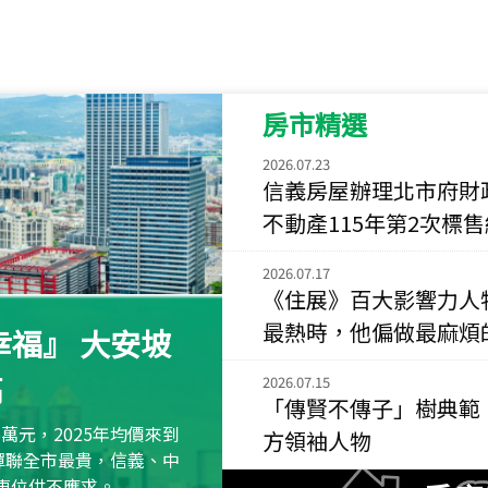
115
年
07
月 成交
菁英典藏
新竹市新竹市慈祥路
房市精選
115
年
07
月 成交
長隄
2026.07.23
新北市永和區環河西
信義房屋辦理北市府財
不動產115年第2次標
115
年
07
月 成交
央央
2026.07.17
新竹縣竹北市高鐵八
《住展》百大影響力人
115
年
07
月 成交
最熱時，他偏做最麻煩
福』 大安坡
小西華
高
台北市內湖區康寧路
2026.07.15
「傳賢不傳子」樹典範
115
年
07
月 成交
萬元，2025年均價來到
方領袖人物
捷豹
元蟬聯全市最貴，信義、中
台北市中山區長春路
區車位供不應求。