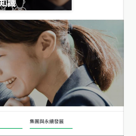
知識
總價
1,020
萬
總價
490
萬
總價
1,808
萬
集團與永續發展