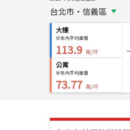
台北市
・
信義區
大樓
半年內平均單價
113.9
萬/坪
公寓
半年內平均單價
73.77
萬/坪