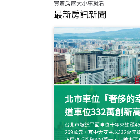
買賣房屋大小事就看
最新房訊新聞
北市車位『奢侈的幸
道車位332萬創新
台北市坡道平面車位十年來連漲45
269萬元，其中大安區以332萬
正區也都突破300萬元，反映市