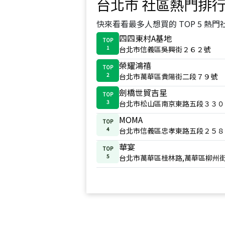
台北市
社區熱門排
快來看看最多人想買的 TOP 5 熱門
四四東村A基地
TOP
1
台北市信義區吳興街２６２號
榮耀鴻禧
TOP
2
台北市萬華區貴陽街二段７９號
劍橋世貿吉星
TOP
3
台北市松山區南京東路五段３３０
MOMA
TOP
4
台北市信義區忠孝東路五段２５８
華宴
TOP
5
台北市萬華區桂林路,萬華區柳州