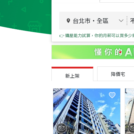
台北市
・
全區
👉 購屋能力試算，你的月薪可以買多少
降價宅
新上架