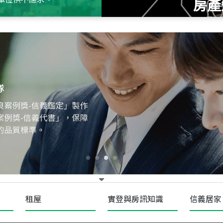
房產
115
年
07
月 成交
十泉十美
台北市北投區光明路
115
年
07
月 成交
四維天廈
新竹市新竹市四維路
115
年
07
月 成交
菁英典藏
新竹市新竹市慈祥路
租屋
實登與房訊知識
信義居家