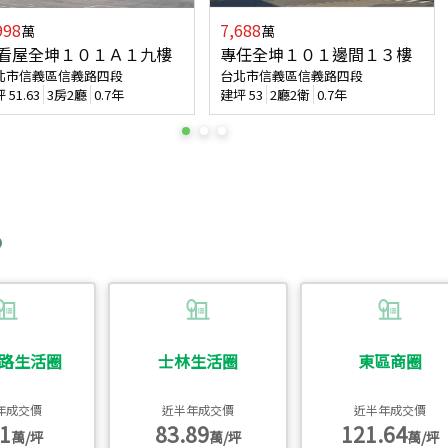
998
7,688
萬
萬
看屋全坤１０１Ａ１九樓
專任全坤１０１邊間１３樓
北市信義區信義路四段
台北市信義區信義路四段
坪
51.63
3房2廳
0.7年
建坪
53
2廳2衛
0.7年
路生活圈
士林生活圈
東區商圈
年成交價
近半年成交價
近半年成交價
1
83.89
121.64
萬/坪
萬/坪
萬/坪