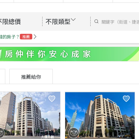
不限總價
不限類型
錢的房子？
推薦
推薦給你