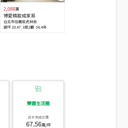
2,088
4,280
萬
萬
博愛精妝成家易
信義陽光自由露臺戶
台北市信義區虎林街
台北市信義區基隆路一段
建坪
20.47
3房2廳
56.4年
建坪
56.15
3房3廳
31.5年
雙園生活圈
近半年成交價
67.56
萬/坪