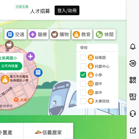
人才招募
登入/註冊
外置產
信義居家