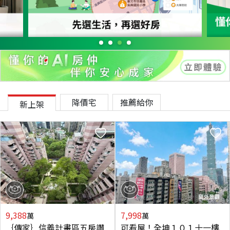
降價宅
推薦給你
新上架
9,388
7,998
萬
萬
｛傳家｝信義計畫區五房讚
可看屋！全坤１０１十一樓