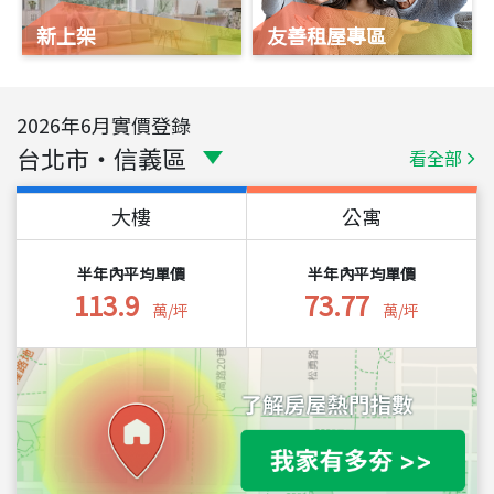
新上架
友善租屋專區
2026
年
6
月實價登錄
台北市
・
信義區
看全部
大樓
公寓
半年內平均單價
半年內平均單價
113.9
73.77
萬/坪
萬/坪