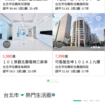
台北市信義區松德路
台北市信義區信義路四段
建坪
90.44
5房2廳
35.4年
建坪
51.63
3房2廳
0.7年
3,980
7,998
萬
萬
１０１景觀北醫電梯三房車
可看屋全坤１０１Ａ１九樓
台北市信義區吳興街
台北市信義區信義路四段
建坪
56.5
3房2廳
25.0年
建坪
51.63
3房2廳
0.7年
台北市
熱門生活圈