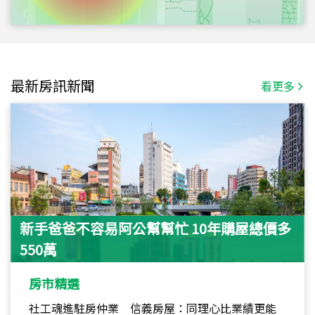
最新房訊新聞
看更多
新手爸爸不容易阿公幫幫忙 10年購屋總價多
550萬
房市精選
社工魂進駐房仲業 信義房屋：同理心比業績更能