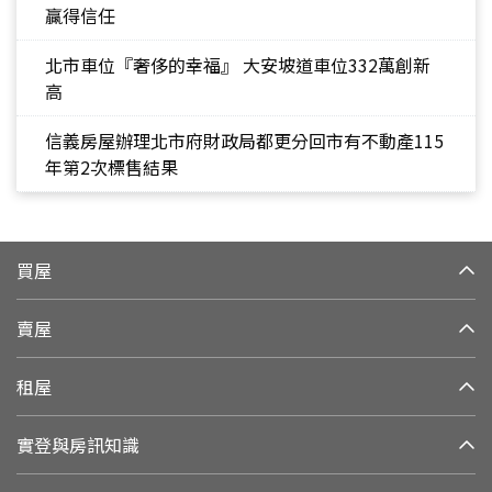
贏得信任
北市車位『奢侈的幸福』 大安坡道車位332萬創新
高
信義房屋辦理北市府財政局都更分回市有不動產115
年第2次標售結果
買屋
賣屋
租屋
實登與房訊知識