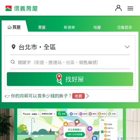
買屋
賣屋
新建案
租屋
信義居家
台北市
・
全區
找好屋
👉 你的月薪可以買多少錢的房子？
推薦