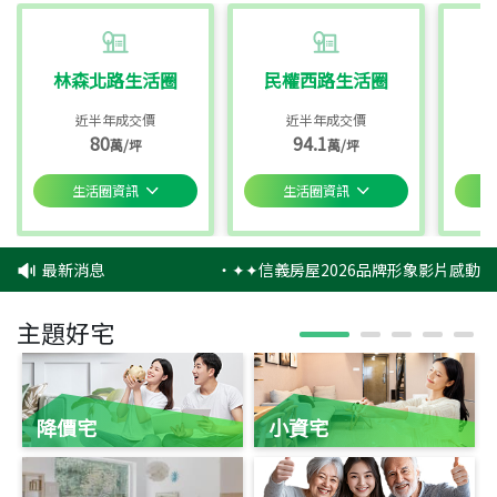
林森北路生活圈
民權西路生活圈
近半年成交價
近半年成交價
80
94.1
萬/坪
萬/坪
生活圈資訊
生活圈資訊
最新消息
‧
✦✦信義房屋2026品牌形象影片感動上
主題好宅
降價宅
小資宅